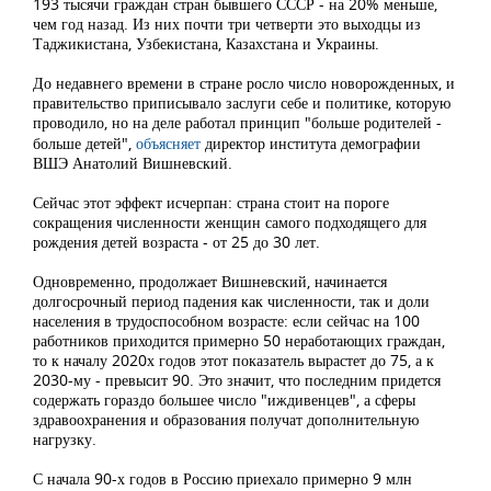
193 тысячи граждан стран бывшего СССР - на 20% меньше,
чем год назад. Из них почти три четверти это выходцы из
Таджикистана, Узбекистана, Казахстана и Украины.
До недавнего времени в стране росло число новорожденных, и
правительство приписывало заслуги себе и политике, которую
проводило, но на деле работал принцип "больше родителей -
больше детей",
объясняет
директор института демографии
ВШЭ Анатолий Вишневский.
Сейчас этот эффект исчерпан: страна стоит на пороге
сокращения численности женщин самого подходящего для
рождения детей возраста - от 25 до 30 лет.
Одновременно, продолжает Вишневский, начинается
долгосрочный период падения как численности, так и доли
населения в трудоспособном возрасте: если сейчас на 100
работников приходится примерно 50 неработающих граждан,
то к началу 2020х годов этот показатель вырастет до 75, а к
2030-му - превысит 90. Это значит, что последним придется
содержать гораздо большее число "иждивенцев", а сферы
здравоохранения и образования получат дополнительную
нагрузку.
С начала 90-х годов в Россию приехало примерно 9 млн