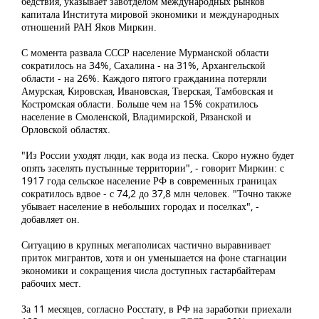
бедствия, указывает завотделом международных рынков
капитала Института мировой экономики и международных
отношений РАН Яков Миркин.
С момента развала СССР население Мурманской области
сократилось на 34%, Сахалина - на 31%, Архангельской
области - на 26%. Каждого пятого гражданина потеряли
Амурская, Кировская, Ивановская, Тверская, Тамбовская и
Костромская области. Больше чем на 15% сократилось
население в Смоленской, Владимирской, Рязанской и
Орловской областях.
"Из России уходят люди, как вода из песка. Скоро нужно будет
опять заселять пустынные территории", - говорит Миркин: с
1917 года сельское население РФ в современных границах
сократилось вдвое - с 74,2 до 37,8 млн человек. "Точно также
убывает население в небольших городах и поселках", -
добавляет он.
Ситуацию в крупных мегаполисах частично выравнивает
приток мигрантов, хотя и он уменьшается на фоне стагнации
экономики и сокращения числа доступных гастарбайтерам
рабочих мест.
За 11 месяцев, согласно Росстату, в РФ на заработки приехали