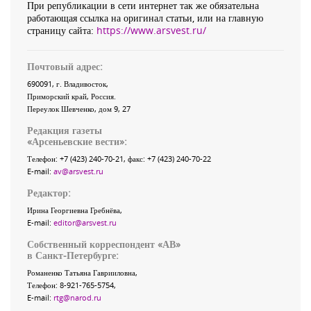
При републикации в сети интернет так же обязательна
работающая ссылка на оригинал статьи, или на главную
страницу сайта:
https://www.arsvest.ru/
Почтовый адрес:
690091
, г.
Владивосток
,
Приморский край
,
Россия
.
Переулок Шевченко
, дом 9, 27
Редакция газеты
«
Арсеньевские вести
»:
Телефон:
+7 (423) 240-70-21
, факс:
+7 (423) 240-70-22
E-mail:
av@arsvest.ru
Редактор:
Ирина Георгиевна Гребнёва,
E-mail:
editor@arsvest.ru
Собственный корреспондент «АВ»
в Санкт-Петербурге:
Романенко Татьяна Гаврииловна,
Телефон: 8-921-765-5754,
E-mail:
rtg@narod.ru