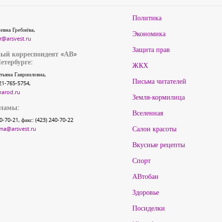
Политика
евна Гребнёва,
Экономика
r@arsvest.ru
Защита прав
ый корреспондент «АВ»
етербурге:
ЖКХ
тьяна Гаврииловна,
Письма читателей
21-765-5754,
narod.ru
Земля-кормилица
кламы:
Вселенная
40-70-21, факс: (423) 240-70-22
Салон красоты
ma@arsvest.ru
Вкусные рецепты
Спорт
АВтобан
Здоровье
Посиделки