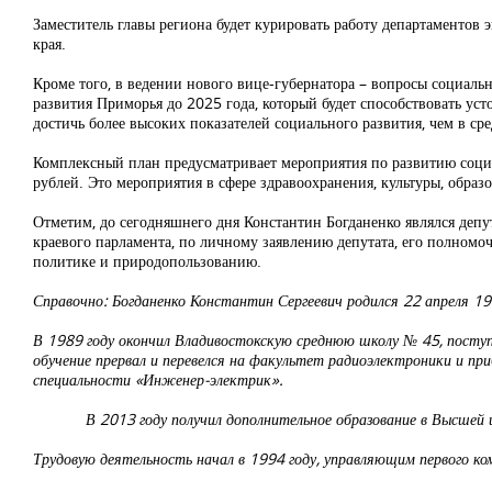
Заместитель главы региона будет курировать работу департаментов
края.
Кроме того, в ведении нового вице-губернатора – вопросы социаль
развития Приморья до 2025 года, который будет способствовать ус
достичь более высоких показателей социального развития, чем в с
Комплексный план предусматривает мероприятия по развитию социа
рублей. Это мероприятия в сфере здравоохранения, культуры, образ
Отметим, до сегодняшнего дня Константин Богданенко являлся депут
краевого парламента, по личному заявлению депутата, его полномо
политике и природопользованию.
Справочно: Богданенко Константин Сергеевич родился 22 апреля 19
В 1989 году окончил Владивостокскую среднюю школу № 45, поступ
обучение прервал и перевелся на факультет радиоэлектроники и п
специальности «Инженер-электрик».
В 2013 году получил дополнительное образование в Высшей шк
Трудовую деятельность начал в 1994 году, управляющим первого к