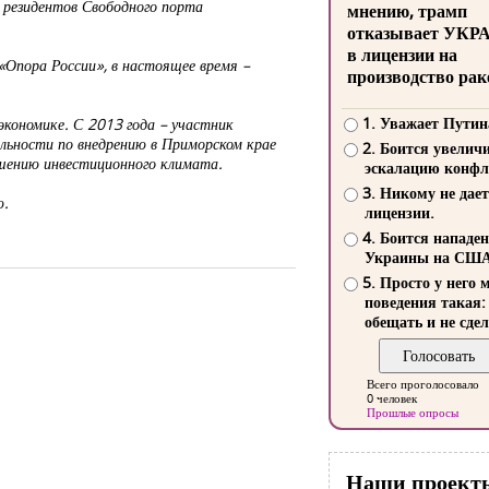
х резидентов Свободного порта
мнению, трамп
отказывает УКР
в лицензии на
«Опора России», в настоящее время –
производство рак
1. Уважает Путин
кономике. С 2013 года – участник
льности по внедрению в Приморском крае
2. Боится увелич
чшению инвестиционного климата.
эскалацию конфл
3. Никому не дает
ю.
лицензии.
4. Боится нападе
Украины на СШ
5. Просто у него 
поведения такая:
обещать и не сдел
Всего проголосовало
0 человек
Прошлые опросы
Наши проект