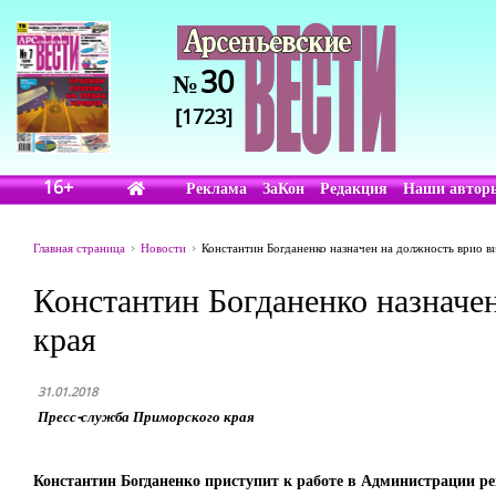
30
№
[1723]
16+
Реклама
ЗаКон
Редакция
Наши автор
Главная страница
Новости
Константин Богданенко назначен на должность врио в
Константин Богданенко назначе
края
31.01.2018
Пресс-служба Приморского края
Константин Богданенко приступит к работе в Администрации ре