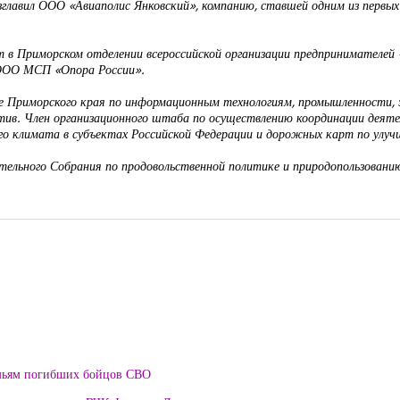
зглавил ООО «Авиаполис Янковский», компанию, ставшей одним из первы
в Приморском отделении всероссийской организации предпринимателей 
 ООО МСП «Опора России».
е Приморского края по информационным технологиям, промышленности, э
тив. Член организационного штаба по осуществлению координации деяте
го климата в субъектах Российской Федерации и дорожных карт по улу
ельного Собрания по продовольственной политике и природопользовани
мьям погибших бойцов СВО