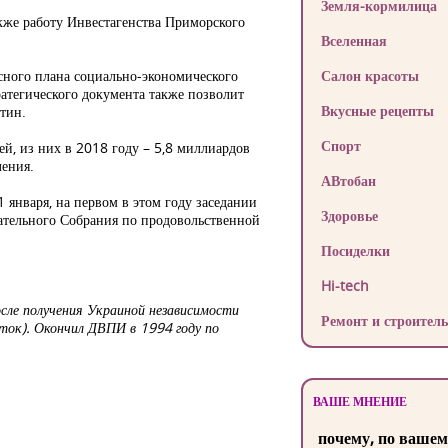
Земля-кормилица
акже работу Инвестагенства Приморского
Вселенная
ксного плана социально-экономического
Салон красоты
ратегического документа также позволит
Вкусные рецепты
тин.
Спорт
й, из них в 2018 году – 5,8 миллиардов
ления.
АВтобан
 января, на первом в этом году заседании
Здоровье
дательного Собрания по продовольственной
Посиделки
Hi-tech
сле получения Украиной независимости
Ремонт и строитель
ток). Окончил ДВПИ в 1994 году по
ВАШЕ МНЕНИЕ
почему, по вашем