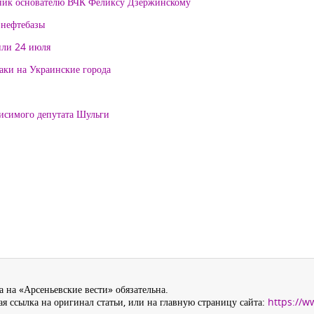
тник основателю ВЧК Феликсу Дзержинскому
 нефтебазы
или 24 июля
таки на Украинские города
висимого депутата Шульги
 на «Арсеньевские вести» обязательна.
я ссылка на оригинал статьи, или на главную страницу сайта:
https://w