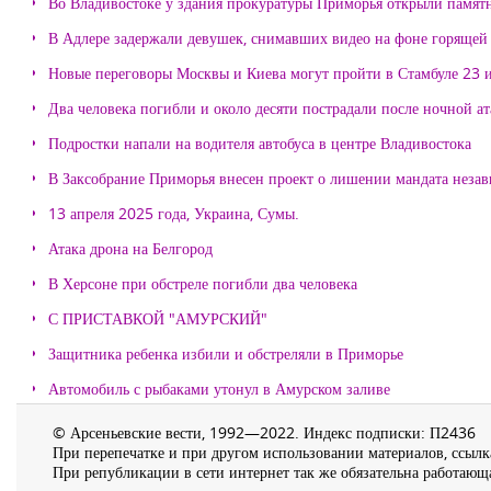
Во Владивостоке у здания прокуратуры Приморья открыли памя
В Адлере задержали девушек, снимавших видео на фоне горящей
Новые переговоры Москвы и Киева могут пройти в Стамбуле 23 
Два человека погибли и около десяти пострадали после ночной а
Подростки напали на водителя автобуса в центре Владивостока
В Заксобрание Приморья внесен проект о лишении мандата неза
13 апреля 2025 года, Украина, Сумы.
Атака дрона на Белгород
В Херсоне при обстреле погибли два человека
С ПРИСТАВКОЙ "АМУРСКИЙ"
Защитника ребенка избили и обстреляли в Приморье
Автомобиль с рыбаками утонул в Амурском заливе
© Арсеньевские вести, 1992—2022. Индекс подписки: П2436
При перепечатке и при другом использовании материалов, ссылка
При републикации в сети интернет так же обязательна работающа