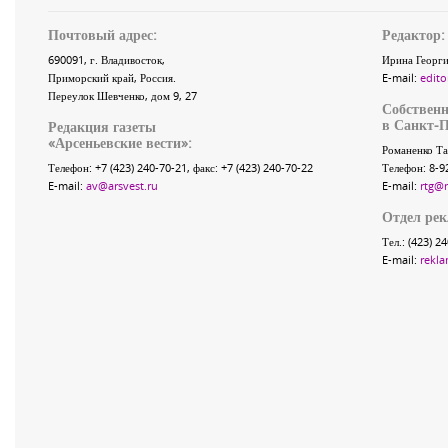
Почтовый адрес:
Редактор:
690091
, г.
Владивосток
,
Ирина Георги
Приморский край
,
Россия
.
E-mail:
edito
Переулок Шевченко
, дом 9, 27
Собственн
в Санкт-П
Редакция газеты
«
Арсеньевские вести
»:
Романенко Та
Телефон:
+7 (423) 240-70-21
, факс:
+7 (423) 240-70-22
Телефон: 8-9
E-mail:
av@arsvest.ru
E-mail:
rtg@
Отдел ре
Тел.: (423) 2
E-mail:
rekla