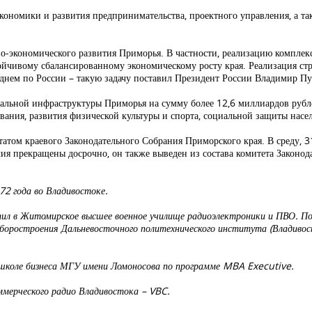
 экономики и развития предпринимательства, проектного управления, а т
но-экономического развития Приморья. В частности, реализацию компле
тойчивому сбалансированному экономическому росту края. Реализация ст
реднем по России – такую задачу поставил Президент России Владимир Пу
льной инфраструктуры Приморья на сумму более 12,6 миллиардов рубле
ования, развития физической культуры и спорта, социальной защиты насе
атом краевого Законодательного Собрания Приморского края. В среду, 31
чия прекращены досрочно, он также выведен из состава комитета Законо
72 года во Владивостоке.
ил в Житомирское высшее военное училище радиоэлектроники и ПВО. По
риборостроения Дальневосточного политехнического института (Владивос
оле бизнеса МГУ имени Ломоносова по программе MBA Executive.
оммерческого радио Владивостока – VBC.