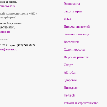
евна Гребнёва,
Экономика
r@arsvest.ru
Защита прав
ый корреспондент «АВ»
етербурге:
ЖКХ
тьяна Гаврииловна,
Письма читателей
21-765-5754,
narod.ru
Земля-кормилица
кламы:
Вселенная
40-70-21, факс: (423) 240-70-22
Салон красоты
ma@arsvest.ru
Вкусные рецепты
Спорт
АВтобан
Здоровье
Посиделки
Hi-tech
Ремонт и строительство