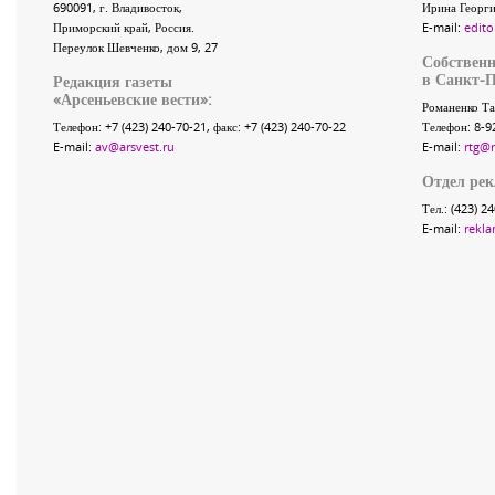
690091
, г.
Владивосток
,
Ирина Георги
Приморский край
,
Россия
.
E-mail:
edito
Переулок Шевченко
, дом 9, 27
Собственн
в Санкт-П
Редакция газеты
«
Арсеньевские вести
»:
Романенко Та
Телефон:
+7 (423) 240-70-21
, факс:
+7 (423) 240-70-22
Телефон: 8-9
E-mail:
av@arsvest.ru
E-mail:
rtg@
Отдел ре
Тел.: (423) 2
E-mail:
rekla