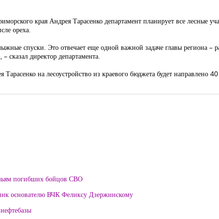
морского края Андрея Тарасенко департамент планирует все лесные участ
сле ореха.
ыжные спуски. Это отвечает еще одной важной задаче главы региона –
 – сказал директор департамента.
ея Тарасенко на лесоустройство из краевого бюджета будет направлено 4
мьям погибших бойцов СВО
тник основателю ВЧК Феликсу Дзержинскому
 нефтебазы