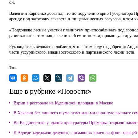
он.
Валентин Карпенко добавил, что по поручению врио Губернатора При
аренду под заготовку лекарств и пищевых лесных ресурсов, в том чи
«Подходяще лесные участки планируем приспосабливать под горнол
развиваться в этом направлении. Всем поможем, проконсультируем»,
Руководитель ведомства добавил, что в этом году с одобрения Андр
части уссурийского, владивостокского и партизанского лесничеств.
Теги:
Еще в рубрике «Новости»
Взрыв в ресторане на Кудринской площади в Москве
В Хакасии без лишнего шума отменили миллионную выплату се
Во Владивостоке у здания прокуратуры Приморья открыли памя
В Адлере задержали девушек, снимавших видео на фоне горящей