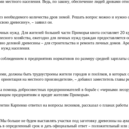
и местного населения. Ведь, по закону, обеспечение людей дровами отн
без необходимого количества дров зимой. Решать вопрос можно и нужно 
свою древесину», – заявил он.
ичных нужд. Для жителей большей части Приморья квота составляет 20 к
лесного хозяйства, ежегодно для личных нужд граждан предоставляется о
чно деловой древесины – для строительства и ремонта личных домов. Аре
 нужд населения.
а соблюдением в предприятиях нормативов по размеру средней зарплаты 
ими, должны быть трудоустроены жители городов и посёлков, в которых
ь ориентация на местного производителя», – добавил заместитель главы р
зна помощь добросовестных предпринимателей в борьбе с «черными лесо
ающим предприятиям и вредят жителям Приморья».
ентин Карпенко ответил на вопросы лесников, рассказал о планах работы
ы больше не будем выставлять участки под заготовку древесины на аук
еть в определенный срок и дать официальный ответ – положительный или