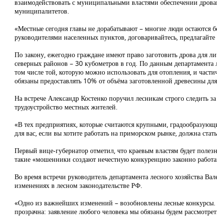
взаимодействовать с муниципальными властями обеспечении дровам
муниципалитетов.
«Местные сегодня главы не дорабатывают – многие люди остаются 
руководителями населенных пунктов, договаривайтесь, предлагайте 
По закону, ежегодно граждане имеют право заготовить дрова для л
северных районов – 30 кубометров в год. По данным департамента 
том числе той, которую можно использовать для отопления, и части
обязаны предоставлять 10% от объёма заготовленной древесины для
На встрече Александр Костенко поручил лесникам строго следить з
трудоустройство местных жителей.
«В тех предприятиях, которые считаются крупными, градообразующ
для вас, если вы хотите работать на приморском рынке, должна стат
Первый вице-губернатор отметил, что краевым властям будет поле
такие «мошенники создают нечестную конкуренцию законно работ
Во время встречи руководитель департамента лесного хозяйства Вал
изменениях в лесном законодательстве РФ.
«Одно из важнейших изменений – возобновлены лесные конкурсы. М
прозрачна: заявление любого человека мы обязаны будем рассмотр