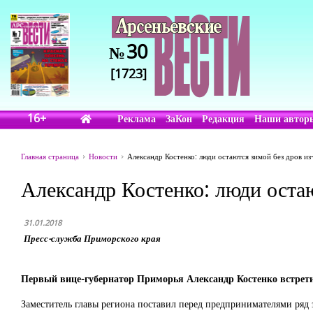
30
№
[1723]
16+
Реклама
ЗаКон
Редакция
Наши автор
Главная страница
Новости
Александр Костенко: люди остаются зимой без дров из
Александр Костенко: люди остаю
31.01.2018
Пресс-служба Приморского края
Первый вице-губернатор Приморья Александр Костенко встрети
Заместитель главы региона поставил перед предпринимателями ряд 