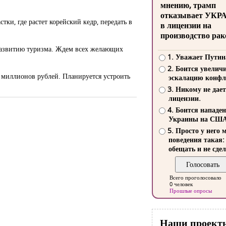
мнению, трамп
отказывает УКР
ки, где растет корейский кедр, передать в
в лицензии на
производство рак
 развитию туризма. Ждем всех желающих
1. Уважает Путин
2. Боится увелич
0 миллионов рублей. Планируется устроить
эскалацию конфл
3. Никому не дает
лицензии.
4. Боится нападе
Украины на СШ
5. Просто у него 
поведения такая:
обещать и не сдел
Всего проголосовало
0 человек
Прошлые опросы
Наши проект