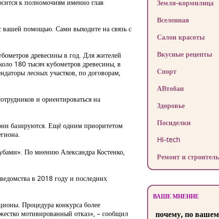
осится к полномочиям именно глав
Земля-кормилица
Вселенная
с вашей помощью. Сами выходите на связь с
Салон красоты
Вкусные рецепты
убометров древесины в год. Для жителей
коло 180 тысяч кубометров древесины, в
Спорт
ндаторы лесных участков, по договорам,
АВтобан
сотрудников и ориентироваться на
Здоровье
Посиделки
 они базируются. Ещё одним приоритетом
егиона.
Hi-tech
рубами». По мнению Александра Костенко,
Ремонт и строитель
 ведомства в 2018 году и последних
ВАШЕ МНЕНИЕ
ционы. Процедура конкурса более
 жестко мотивированный отказ», – сообщил
почему, по вашем