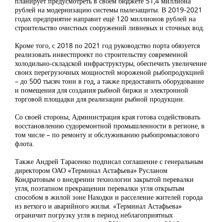
планирует предусмотреть в своём бюджете 51,4 миллиона
рублей на модернизацию системы пылезащиты. В 2019-2021
годах предприятие направит ещё 120 миллионов рублей на
строительство очистных сооружений ливневых и сточных вод.
Кроме того, с 2018 по 2021 год руководство порта обязуется
реализовать инвестпроект по строительству современной
холодильно-складской инфраструктуры, обеспечить увеличение
своих перегрузочных мощностей мороженой рыбопродукцией
– до 500 тысяч тонн в год, а также предоставить оборудование
и помещения для создания рыбной биржи и электронной
торговой площадки для реализации рыбной продукции.
Со своей стороны, Администрация края готова содействовать
восстановлению судоремонтной промышленности в регионе, в
том числе – по ремонту и обслуживанию рыбопромыслового
флота.
Также Андрей Тарасенко подписал соглашение с генеральным
директором ОАО «Терминал Астафьева» Русланом
Кондратовым о внедрении технологии закрытой перевалки
угля, поэтапном прекращении перевалки угля открытым
способом в жилой зоне Находки и расселение жителей города
из ветхого и аварийного жилья. «Терминал Астафьева»
ограничит погрузку угля в период неблагоприятных