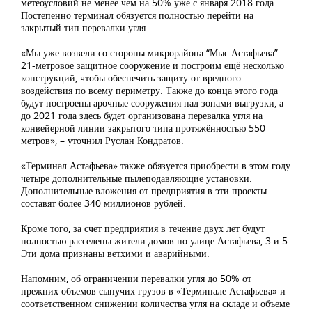
метеоусловий не менее чем на 50% уже с января 2018 года.
Постепенно терминал обязуется полностью перейти на
закрытый тип перевалки угля.
«Мы уже возвели со стороны микрорайона “Мыс Астафьева”
21-метровое защитное сооружение и построим ещё несколько
конструкций, чтобы обеспечить защиту от вредного
воздействия по всему периметру. Также до конца этого года
будут построены арочные сооружения над зонами выгрузки, а
до 2021 года здесь будет организована перевалка угля на
конвейерной линии закрытого типа протяжённостью 550
метров», – уточнил Руслан Кондратов.
«Терминал Астафьева» также обязуется приобрести в этом году
четыре дополнительные пылеподавляющие установки.
Дополнительные вложения от предприятия в эти проекты
составят более 340 миллионов рублей.
Кроме того, за счет предприятия в течение двух лет будут
полностью расселены жители домов по улице Астафьева, 3 и 5.
Эти дома признаны ветхими и аварийными.
Напомним, об ограничении перевалки угля до 50% от
прежних объемов сыпучих грузов в «Терминале Астафьева» и
соответственном снижении количества угля на складе и объеме