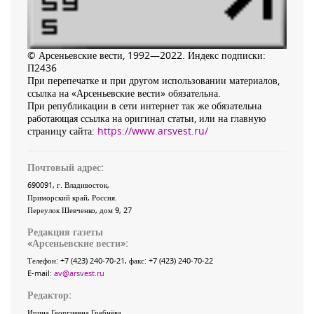
© Арсеньевские вести, 1992—2022. Индекс подписки:
П2436
При перепечатке и при другом использовании материалов,
ссылка на «Арсеньевские вести» обязательна.
При републикации в сети интернет так же обязательна
работающая ссылка на оригинал статьи, или на главную
страницу сайта:
https://www.arsvest.ru/
Почтовый адрес:
690091
, г.
Владивосток
,
Приморский край
,
Россия
.
Переулок Шевченко
, дом 9, 27
Редакция газеты
«
Арсеньевские вести
»:
Телефон:
+7 (423) 240-70-21
, факс:
+7 (423) 240-70-22
E-mail:
av@arsvest.ru
Редактор:
Ирина Георгиевна Гребнёва,