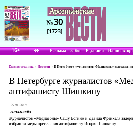
30
№
[1723]
16+
Реклама
ЗаКон
Редакция
Наши автор
Главная страница
Новости
В Петербурге журналистов «Медиазоны» задержали за
В Петербурге журналистов «Мед
антифашисту Шишкину
29.01.2018
zona.media
Журналистов «Медиазоны» Сашу Богино и Давида Френкеля задержал
избрании меры пресечения антифашисту Игорю Шишкину.