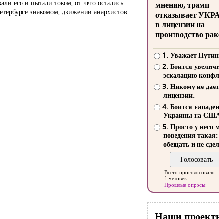
али его и пытали током, от чего остались
мнению, трамп
Петербурге знакомом, движении анархистов
отказывает УКР
в лицензии на
производство рак
1. Уважает Путин
2. Боится увелич
эскалацию конфл
3. Никому не дает
лицензии.
4. Боится нападе
Украины на СШ
5. Просто у него 
поведения такая:
обещать и не сдел
Всего проголосовало
1 человек
Прошлые опросы
Наши проект