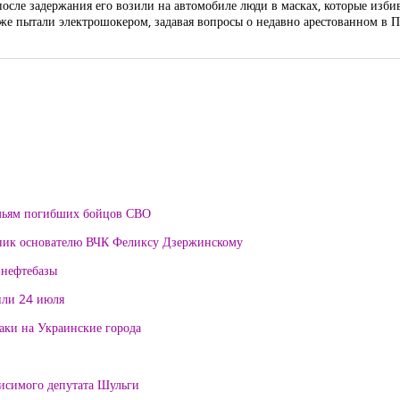
осле задержания его возили на автомобиле люди в масках, которые избив
акже пытали электрошокером, задавая вопросы о недавно арестованном в 
мьям погибших бойцов СВО
тник основателю ВЧК Феликсу Дзержинскому
 нефтебазы
или 24 июля
таки на Украинские города
висимого депутата Шульги