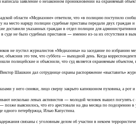
 написала заявление о незаконном проникновении на охраняемый объект
радской области «Медиазоне» ответили, что «в полицию поступило сооб
 на место наряду полиции судебные приставы передали двух граждан и 
ие доставили указанных граждан в отдел полиции для административног
в суде не было судебных приставов — именно из-за их отсутствия в вых
сюков не пустил
журналистов «Медиазоны» на заседание по избранию м
, объяснив это тем, что суббота — выходной день. Когда корреспондент
ошли полицейские и объяснили, что суд является охраняемым объектом, 
да Виктор Шашкин дал сотруднице охраны распоряжение «выставить» журн
азами у него синяки, лицо сверху закрыто капюшоном пуховика, а рот и 
ивают несколько левых активистов — молодой человек вышел погулять с 
— позже выяснилось, что его
арестовали
на два месяца по подозрению в
ще одного петербуржца, Илью Капустина.
адержания связаны с уголовным делом об участии в некоем террористиче