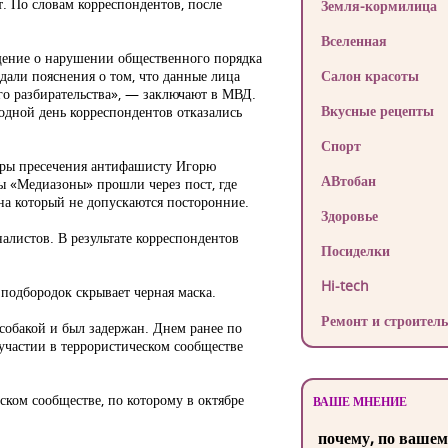
. По словам корреспондентов, после
Земля-кормилица
Вселенная
щение о нарушении общественного порядка
дали пояснения о том, что данные лица
Салон красоты
о разбирательства», — заключают в МВД.
Вкусные рецепты
одной день корреспондентов отказались
Спорт
еры пресечения антифашисту Игорю
АВтобан
ы «Медиазоны» прошли через пост, где
на который не допускаются посторонние.
Здоровье
алистов. В результате корреспондентов
Посиделки
Hi-tech
подбородок скрывает черная маска.
Ремонт и строитель
собакой и был задержан. Днем ранее по
 участии в террористическом сообществе
ском сообществе, по которому в октябре
ВАШЕ МНЕНИЕ
почему, по вашем