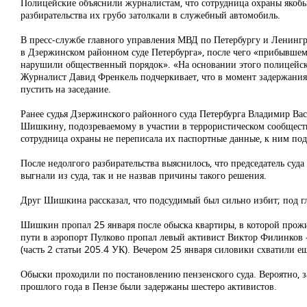
Полицейские объяснили журналистам, что сотрудница охраны якобы
разбирательства их грубо затолкали в служебный автомобиль.
В пресс-службе главного управления МВД по Петербургу и Ленинг
в Дзержинском районном суде Петербурга», после чего «прибывшему
нарушили общественный порядок». «На основании этого полицейск
Журналист Давид Френкель подчеркивает, что в момент задержания 
пустить на заседание.
Ранее судья Дзержинского районного суда Петербурга Владимир Ва
Шишкину, подозреваемому в участии в террористическом сообществе
сотрудница охраны не переписала их паспортные данные, к ним под
После недолгого разбирательства выяснилось, что председатель су
выгнали из суда, так и не назвав причины такого решения.
Друг Шишкина рассказал, что подсудимый был сильно избит; под гл
Шишкин пропал
25 января после обыска квартиры, в которой прож
пути в аэропорт Пулково пропал левый активист Виктор Филинков 
(часть 2 статьи 205.4 УК). Вечером 25 января силовики схватили е
Обыски проходили по постановлению пензенского суда. Вероятно, з
прошлого года в Пензе были задержаны шестеро активистов.