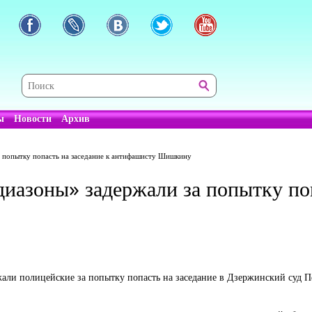
ы
Новости
Архив
 попытку попасть на заседание к антифашисту Шишкину
иазоны» задержали за попытку поп
и полицейские за попытку попасть на заседание в Дзержинский суд Пет