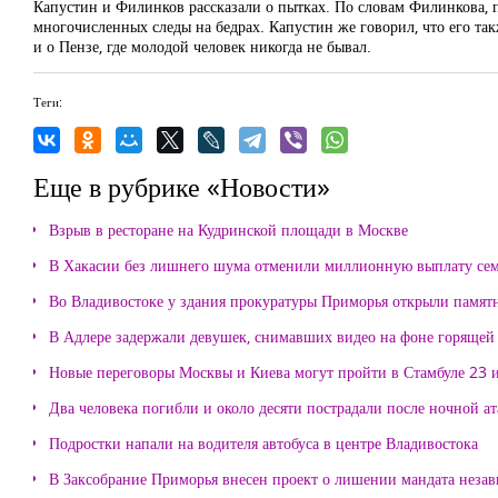
Капустин и Филинков рассказали о пытках. По словам
Филинкова, п
многочисленных следы на бедрах. Капустин же
говорил
, что его т
и о Пензе, где молодой человек никогда не бывал.
Теги:
Еще в рубрике «Новости»
Взрыв в ресторане на Кудринской площади в Москве
В Хакасии без лишнего шума отменили миллионную выплату се
Во Владивостоке у здания прокуратуры Приморья открыли памя
В Адлере задержали девушек, снимавших видео на фоне горящей
Новые переговоры Москвы и Киева могут пройти в Стамбуле 23 
Два человека погибли и около десяти пострадали после ночной а
Подростки напали на водителя автобуса в центре Владивостока
В Заксобрание Приморья внесен проект о лишении мандата неза