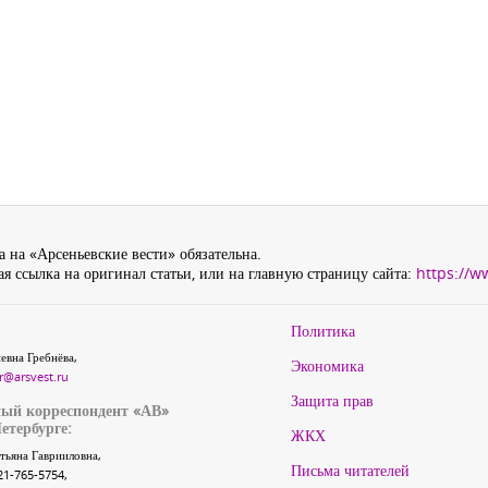
 на «Арсеньевские вести» обязательна.
я ссылка на оригинал статьи, или на главную страницу сайта:
https://w
Политика
евна Гребнёва,
Экономика
r@arsvest.ru
Защита прав
ый корреспондент «АВ»
етербурге:
ЖКХ
тьяна Гаврииловна,
Письма читателей
21-765-5754,