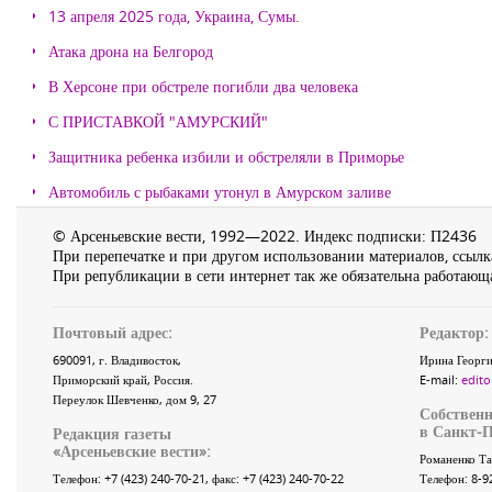
13 апреля 2025 года, Украина, Сумы.
Атака дрона на Белгород
В Херсоне при обстреле погибли два человека
С ПРИСТАВКОЙ "АМУРСКИЙ"
Защитника ребенка избили и обстреляли в Приморье
Автомобиль с рыбаками утонул в Амурском заливе
© Арсеньевские вести, 1992—2022. Индекс подписки: П2436
При перепечатке и при другом использовании материалов, ссылка
При републикации в сети интернет так же обязательна работающа
Почтовый адрес:
Редактор:
690091
, г.
Владивосток
,
Ирина Георги
Приморский край
,
Россия
.
E-mail:
edito
Переулок Шевченко
, дом 9, 27
Собственн
в Санкт-П
Редакция газеты
«
Арсеньевские вести
»:
Романенко Та
Телефон:
+7 (423) 240-70-21
, факс:
+7 (423) 240-70-22
Телефон: 8-9