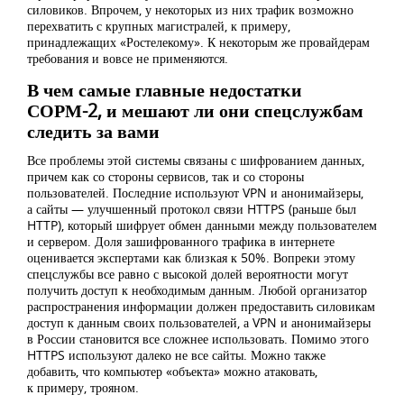
силовиков. Впрочем, у некоторых из них трафик возможно
перехватить с крупных магистралей, к примеру,
принадлежащих «Ростелекому». К некоторым же провайдерам
требования и вовсе не применяются.
В чем самые главные недостатки
СОРМ-2, и мешают ли они спецслужбам
следить за вами
Все проблемы этой системы связаны с шифрованием данных,
причем как со стороны сервисов, так и со стороны
пользователей. Последние используют VPN и анонимайзеры,
а сайты — улучшенный протокол связи HTTPS (раньше был
HTTP), который шифрует обмен данными между пользователем
и сервером. Доля зашифрованного трафика в интернете
оценивается экспертами как близкая к 50%. Вопреки этому
спецслужбы все равно с высокой долей вероятности могут
получить доступ к необходимым данным. Любой организатор
распространения информации должен предоставить силовикам
доступ к данным своих пользователей, а VPN и анонимайзеры
в России становится все сложнее использовать. Помимо этого
HTTPS используют далеко не все сайты. Можно также
добавить, что компьютер «объекта» можно атаковать,
к примеру, трояном.