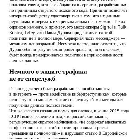
пользователями, которые общаются в сервисах, разработанных
по принципам открытого исходного кода. Принцип позволяет
интернет-сообществу удостовериться в том, что их данные
неуязвимы, и передать их третьим лицам невозможно. Таких
сервисов немного, к примеру, это мессенджеры Signal и Talk.
Кстати, Telegram Павла Дурова придерживается этой
политики не в полной мере. Серверная часть мессенджера —
механизм непрозрачный. Несмотря на это, надо отметить, что
Дуров себя ни разу не скомпрометировал и, по его словам,
будет всегда придерживаться политики неприкосновенности
личных данных.
Немного о защите трафика
не от спецслужб
Главное, для чего были разработаны способы защиты
в интернете — противодействие киберпреступникам, которые
используют во многом схожие со спецслужбами методы для
получения данных пользователей.
Что же касается создания помех для слежки, в конце 2015 года
ЕСПЧ вынес решение о том, что российские законы,
регулирующие скрытое наблюдение, «не содержат адекватных
и эффективных гарантий против произвола и риска
превышения полномочий» и нарушают статью 8 Европейской
конвенции по правам человека.