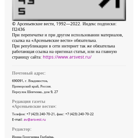
© Арсеньевские вести, 1992—2022. Индекс подписки:
П2436
При перепечатке и при другом использовании материалов,
ссылка на «Арсеньевские вести» обязательна.
При републикации в сети интернет так же обязательна
работающая ссылка на оригинал статьи, или на главную
страницу сайта:
https://www.arsvest.ru/
Почтовый адрес:
690091
, г.
Владивосток
,
Приморский край
,
Россия
.
Переулок Шевченко
, дом 9, 27
Редакция газеты
«
Арсеньевские вести
»:
Телефон:
+7 (423) 240-70-21
, факс:
+7 (423) 240-70-22
E-mail:
av@arsvest.ru
Редактор:
Ирина Георгиевна Гребнёва,