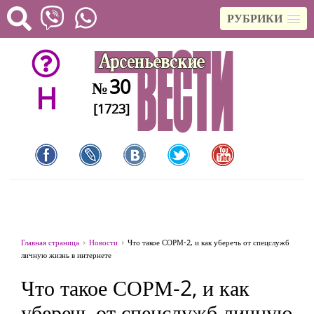
РУБРИКИ
30
№
H
[1723]
Главная страница
Новости
Что такое СОРМ-2, и как уберечь от спецслужб
личную жизнь в интернете
Что такое СОРМ-2, и как
уберечь от спецслужб личную