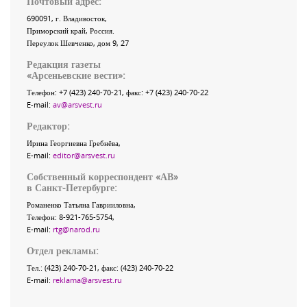
Почтовый адрес:
690091
, г.
Владивосток
,
Приморский край
,
Россия
.
Переулок Шевченко
, дом 9, 27
Редакция газеты
«
Арсеньевские вести
»:
Телефон:
+7 (423) 240-70-21
, факс:
+7 (423) 240-70-22
E-mail:
av@arsvest.ru
Редактор:
Ирина Георгиевна Гребнёва,
E-mail:
editor@arsvest.ru
Собственный корреспондент «АВ»
в Санкт-Петербурге:
Романенко Татьяна Гаврииловна,
Телефон: 8-921-765-5754,
E-mail:
rtg@narod.ru
Отдел рекламы:
Тел.: (423) 240-70-21, факс: (423) 240-70-22
E-mail:
reklama@arsvest.ru