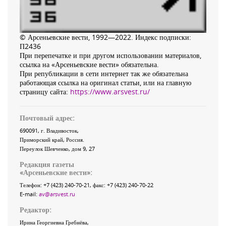
© Арсеньевские вести, 1992—2022. Индекс подписки:
П2436
При перепечатке и при другом использовании материалов,
ссылка на «Арсеньевские вести» обязательна.
При републикации в сети интернет так же обязательна
работающая ссылка на оригинал статьи, или на главную
страницу сайта:
https://www.arsvest.ru/
Почтовый адрес:
690091
, г.
Владивосток
,
Приморский край
,
Россия
.
Переулок Шевченко
, дом 9, 27
Редакция газеты
«
Арсеньевские вести
»:
Телефон:
+7 (423) 240-70-21
, факс:
+7 (423) 240-70-22
E-mail:
av@arsvest.ru
Редактор:
Ирина Георгиевна Гребнёва,