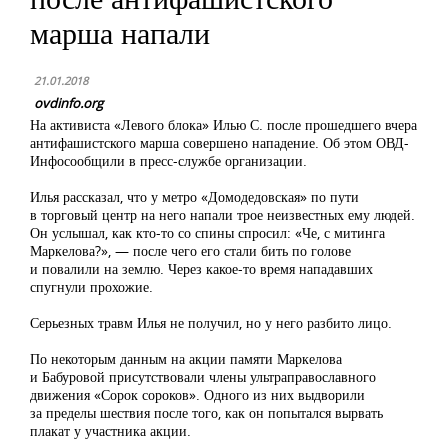
марша напали
21.01.2018
ovdinfo.org
На активиста «Левого блока» Илью С. после прошедшего вчера
антифашистского марша совершено нападение. Об этом
ОВД-
Инфо
сообщили в
пресс-службе
организации.
Илья рассказал, что у метро «Домодедовская» по пути
в торговый центр на него напали трое неизвестных ему людей.
Он услышал, как
кто-то
со спины спросил: «Че, с митинга
Маркелова?», — после чего его стали бить по голове
и повалили на землю. Через
какое-то
время нападавших
спугнули прохожие.
Серьезных травм Илья не получил, но у него разбито лицо.
По некоторым данным на акции памяти Маркелова
и Бабуровой присутствовали члены ультраправославного
движения «Сорок сороков». Одного из них выдворили
за пределы шествия после того, как он попытался вырвать
плакат у участника акции.