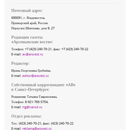
Почтовый адрес:
690091
, г.
Владивосток
,
Приморский край
,
Россия
.
Переулок Шевченко
, дом 9, 27
Редакция газеты
«
Арсеньевские вести
»:
Телефон:
+7 (423) 240-70-21
, факс:
+7 (423) 240-70-22
E-mail:
av@arsvest.ru
Редактор:
Ирина Георгиевна Гребнёва,
E-mail:
editor@arsvest.ru
Собственный корреспондент «АВ»
в Санкт-Петербурге:
Романенко Татьяна Гаврииловна,
Телефон: 8-921-765-5754,
E-mail:
rtg@narod.ru
Отдел рекламы:
Тел.: (423) 240-70-21, факс: (423) 240-70-22
E-mail:
reklama@arsvest.ru