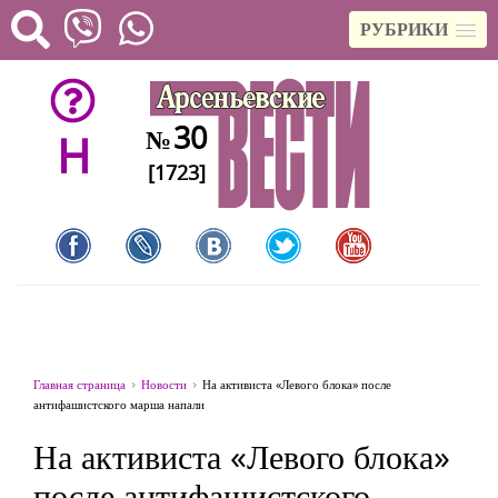
РУБРИКИ
30
№
H
[1723]
Главная страница
Новости
На активиста «Левого блока» после
антифашистского марша напали
На активиста «Левого блока»
после антифашистского