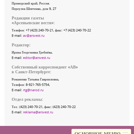
Приморский край
,
Россия
.
Переулок Шевченко
, дом 9, 27
Редакция газеты
«
Арсеньевские вести
»:
Телефон:
+7 (423) 240-70-21
, факс:
+7 (423) 240-70-22
E-mail:
av@arsvest.ru
Редактор:
Ирина Георгиевна Гребнёва,
E-mail:
editor@arsvest.ru
Собственный корреспондент «АВ»
в Санкт-Петербурге:
Романенко Татьяна Гаврииловна,
Телефон: 8-921-765-5754,
E-mail:
rtg@narod.ru
Отдел рекламы:
Тел.: (423) 240-70-21, факс: (423) 240-70-22
E-mail:
reklama@arsvest.ru
ОСНОВНОЕ МЕНЮ