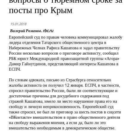
посты про Крым
15.01.2018
Валерий Романов. rbc.ru
Европейский суд по правам человека коммуницировал жалобу
лидера отделения Татарского общественного центра в
Набережных Челнах Рафиса Кашапова и задал правительству
России несколько вопросов о приговоре активисту, сообщил
РБК юрист Международной правозащитной группы «Агора»
Дамир Гайнутдинов, представляющий интересы Кашапова в
ЕСПЧ.
По словам адвоката, письмо из Страсбурга относительно
жалобы активиста он получил 12 января. ЕСПЧ, в частности,
спросил правительство России, были ли соответствующие и
достаточные причины для досудебного содержания под
стражей Кашапова, имело ли место нарушение права его на
свободу и личную неприкосновенность. Европейский суд
также спросил, не был ли приговор за шесть постов в соцсети
«ВКонтакте» вмешательством в право общественного деятеля
на свободу выражения мнения, а если да, было ли это
вмешательство необходимым в демократическом обществе.