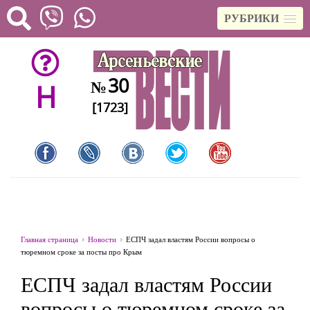
РУБРИКИ
30
№
H
[1723]
Главная страница
Новости
ЕСПЧ задал властям России вопросы о
тюремном сроке за посты про Крым
ЕСПЧ задал властям России
вопросы о тюремном сроке за