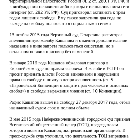
территориальной целостности России (ч. 2 ст. 280.1 УК РФ) и
в возбуждении ненависти либо вражды с использованием сети
интернет (ст. 282 УК РФ). Суд приговорил активиста к трем
годам лишения свободы. Ему также запретили два года по
выходе на свободу пользоваться социальными сетями.
13 ноября 2015 года Верховный суд Татарстана рассмотрел
апелляционную жалобу Кашапова и отменил дополнительное
наказание в виде запрета пользоваться соцсетями, но в
остальном оставил приговор без изменений.
В январе 2016 года Кашапов обжаловал приговор в
Европейском суде по правам человека. В жалобе в ЕСПЧ он
просит признать власти России виновными в нарушении
права на свободу и личную неприкосновенность (ст. 5
«Европейской Конвенции о защите прав человека и основных
свобод») и свободы выражения мнения (ст. 10 Конвенции).
Рафис Кашапов вышел на свободу 27 декабря 2017 года, отбыв
назначенный судом срок в полном объеме.
В мае 2015 года Набережночелнинский городской суд признал
Всетатарский общественный центр (ТОЦ), председателем
которого является Кашапов, экстремистской организацией. В
пресс-службе суда уточнили, что деятельность ТОЦ запрещена