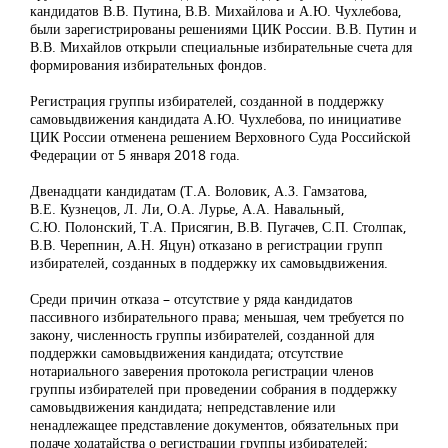
кандидатов В.В. Путина, В.В. Михайлова и А.Ю. Чухлебова,
были зарегистрированы решениями ЦИК России. В.В. Путин и
В.В. Михайлов открыли специальные избирательные счета для
формирования избирательных фондов.
Регистрация группы избирателей, созданной в поддержку
самовыдвижения кандидата А.Ю. Чухлебова, по инициативе
ЦИК России отменена решением Верховного Суда Российской
Федерации от 5 января 2018 года.
Двенадцати кандидатам (Т.А. Воловик, А.З. Гамзатова,
В.Е. Кузнецов, Л. Ли, О.А. Лурье, А.А. Навальный,
С.Ю. Полонский, Т.А. Присягин, В.В. Пугачев, С.П. Столпак,
В.В. Черепнин, А.Н. Яцун) отказано в регистрации групп
избирателей, созданных в поддержку их самовыдвижения.
Среди причин отказа – отсутствие у ряда кандидатов
пассивного избирательного права; меньшая, чем требуется по
закону, численность группы избирателей, созданной для
поддержки самовыдвижения кандидата; отсутствие
нотариального заверения протокола регистрации членов
группы избирателей при проведении собрания в поддержку
самовыдвижения кандидата; непредставление или
ненадлежащее представление документов, обязательных при
подаче ходатайства о регистрации группы избирателей;