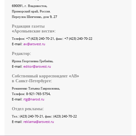
690091
, г.
Владивосток
,
Приморский край
,
Россия
.
Переулок Шевченко
, дом 9, 27
Редакция газеты
«
Арсеньевские вести
»:
Телефон:
+7 (423) 240-70-21
, факс:
+7 (423) 240-70-22
E-mail:
av@arsvest.ru
Редактор:
Ирина Георгиевна Гребнёва,
E-mail:
editor@arsvest.ru
Собственный корреспондент «АВ»
в Санкт-Петербурге:
Романенко Татьяна Гаврииловна,
Телефон: 8-921-765-5754,
E-mail:
rtg@narod.ru
Отдел рекламы:
Тел.: (423) 240-70-21, факс: (423) 240-70-22
E-mail:
reklama@arsvest.ru