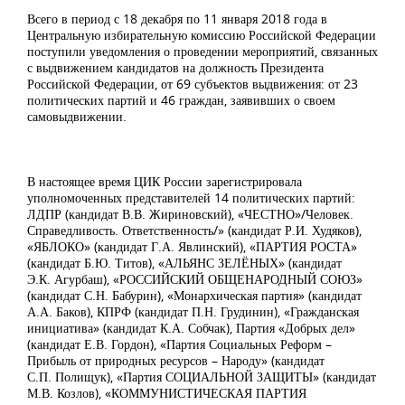
Всего в период с 18 декабря по 11 января 2018 года в
Центральную избирательную комиссию Российской Федерации
поступили уведомления о проведении мероприятий, связанных
с выдвижением кандидатов на должность Президента
Российской Федерации, от 69 субъектов выдвижения: от 23
политических партий и 46 граждан, заявивших о своем
самовыдвижении.
В настоящее время ЦИК России зарегистрировала
уполномоченных представителей 14 политических партий:
ЛДПР (кандидат В.В. Жириновский), «ЧЕСТНО»/Человек.
Справедливость. Ответственность/» (кандидат Р.И. Худяков),
«ЯБЛОКО» (кандидат Г.А. Явлинский), «ПАРТИЯ РОСТА»
(кандидат Б.Ю. Титов), «АЛЬЯНС ЗЕЛЁНЫХ» (кандидат
Э.К. Агурбаш), «РОССИЙСКИЙ ОБЩЕНАРОДНЫЙ СОЮЗ»
(кандидат С.Н. Бабурин), «Монархическая партия» (кандидат
А.А. Баков), КПРФ (кандидат П.Н. Грудинин), «Гражданская
инициатива» (кандидат К.А. Собчак), Партия «Добрых дел»
(кандидат Е.В. Гордон), «Партия Социальных Реформ –
Прибыль от природных ресурсов – Народу» (кандидат
С.П. Полищук), «Партия СОЦИАЛЬНОЙ ЗАЩИТЫ» (кандидат
М.В. Козлов), «КОММУНИСТИЧЕСКАЯ ПАРТИЯ