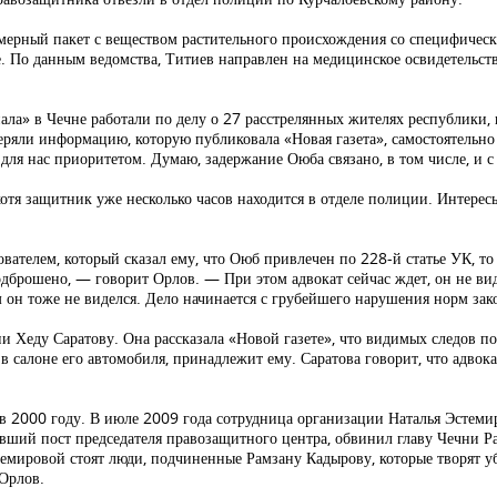
ерный пакет с веществом растительного происхождения со специфичес
По данным ведомства, Титиев направлен на медицинское освидетельствов
ала» в Чечне работали по делу о 27 расстрелянных жителях республики,
яли информацию, которую публиковала «Новая газета», самостоятельно
 для нас приоритетом. Думаю, задержание Оюба связано, в том числе, и с
хотя защитник уже несколько часов находится в отделе полиции. Интере
вателем, который сказал ему, что Оюб привлечен по 228-й статье УК, то
одброшено, — говорит Орлов. — При этом адвокат сейчас ждет, он не вид
 он тоже не виделся. Дело начинается с грубейшего нарушения норм зак
ни Хеду Саратову. Она рассказала «Новой газете», что видимых следов п
 в салоне его автомобиля, принадлежит ему. Саратова говорит, что адво
в 2000 году. В июле 2009 года сотрудница организации Наталья Эстем
авший пост председателя правозащитного центра, обвинил главу Чечни Ра
емировой стоят люди, подчиненные Рамзану Кадырову, которые творят уб
 Орлов.