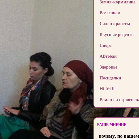
Земля-кормилица
Вселенная
Салон красоты
Вкусные рецепты
Спорт
АВтобан
Здоровье
Посиделки
Hi-tech
Ремонт и строитель
ВАШЕ МНЕНИЕ
почему, по вашем