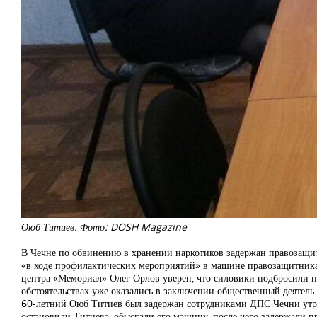
Оюб Титиев. Фото: DOSH Magazine
В Чечне по обвинению в хранении наркотиков задержан правозащит
«в ходе профилактических мероприятий» в машине правозащитника
центра «Мемориал» Олег Орлов уверен, что силовики подбросили н
обстоятельствах уже оказались в заключении общественный деятель
60-летний Оюб Титиев был задержан сотрудниками ДПС Чечни утром 
остановили Титиева, обыскали его машину, после чего задержали п