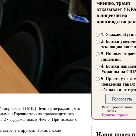
мнению, трамп
отказывает УКР
в лицензии на
производство рак
1. Уважает Путин
2. Боится увелич
эскалацию конфл
3. Никому не дает
лицензии.
4. Боится нападе
Украины на СШ
5. Просто у него 
поведения такая:
обещать и не сдел
Всего проголосовало
«Мемориала». В МВД Чечни утверждают, что
1 человек
раммы «Горячие точки» правозащитного
Прошлые опросы
ла 27 задержанных в Чечне. При похожих
а встречу с другом. Полицейские
Наши проект