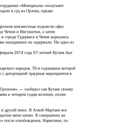
 сотрудники «Мемориала» «получают
одали в суд на Орлова, однако
 Грозном неизвестные подожгли офис
це Чечни и Ингушетии, а затем
в городе Гудермесе в Чечне ворвались
ко нападавших не задержали. Ни одно из
февраля 2014 года 57-летний Кутаев был
карского народов, 70-я годовщина которой
е с депортацией траурные мероприятия в
 Грозном», — сообщил сам Кутаев своему
аева к четырем годам колонии, позже
х и друзей моих. В Ачхой-Мартане все
против меня затеял. Я совершенно не
е» после освобождения. Наркотики, по