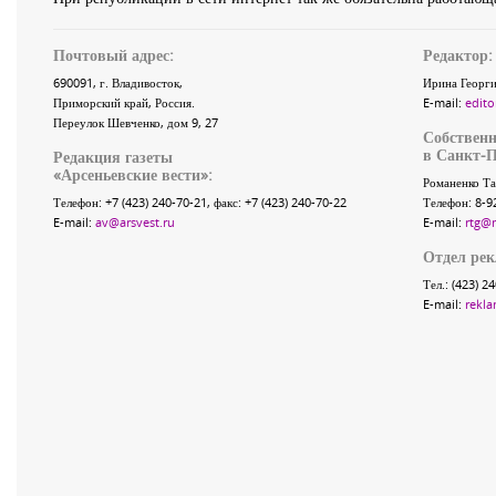
Почтовый адрес:
Редактор:
690091
, г.
Владивосток
,
Ирина Георги
Приморский край
,
Россия
.
E-mail:
edito
Переулок Шевченко
, дом 9, 27
Собственн
в Санкт-П
Редакция газеты
«
Арсеньевские вести
»:
Романенко Та
Телефон:
+7 (423) 240-70-21
, факс:
+7 (423) 240-70-22
Телефон: 8-9
E-mail:
av@arsvest.ru
E-mail:
rtg@
Отдел ре
Тел.: (423) 2
E-mail:
rekla