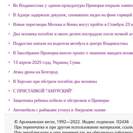
Во Владивостоке у здания прокуратуры Приморья открыли памя
В Адлере задержали девушек, снимавших видео на фоне горящей
Новые переговоры Москвы и Киева могут пройти в Стамбуле 23 
Два человека погибли и около десяти пострадали после ночной а
Подростки напали на водителя автобуса в центре Владивостока
В Заксобрание Приморья внесен проект о лишении мандата неза
13 апреля 2025 года, Украина, Сумы.
Атака дрона на Белгород
В Херсоне при обстреле погибли два человека
С ПРИСТАВКОЙ "АМУРСКИЙ"
Защитника ребенка избили и обстреляли в Приморье
Автомобиль с рыбаками утонул в Амурском заливе
© Арсеньевские вести, 1992—2022. Индекс подписки: П2436
При перепечатке и при другом использовании материалов, ссылка
При републикации в сети интернет так же обязательна работающа