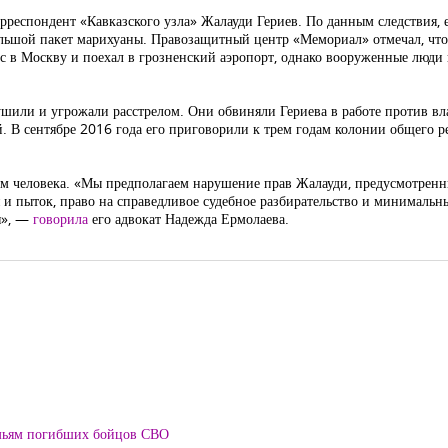
рреспондент «Кавказского узла» Жалауди Гериев. По данным следствия, 
ольшой пакет марихуаны. Правозащитный центр «Мемориал» отмечал, что
йс в Москву и поехал в грозненский аэропорт, однако вооруженные люди 
душили и угрожали расстрелом. Они обвиняли Гериева в работе против вл
. В сентябре 2016 года его приговорили к трем годам колонии общего р
ам человека. «Мы предполагаем нарушение прав Жалауди, предусмотренны
и пыток, право на справедливое судебное разбирательство и минимальн
я», —
говорила
его адвокат Надежда Ермолаева.
мьям погибших бойцов СВО