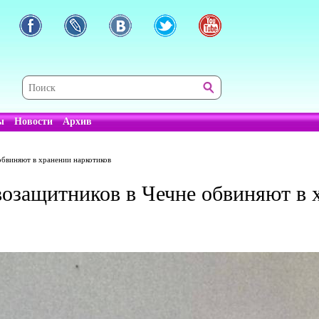
ы
Новости
Архив
 обвиняют в хранении наркотиков
авозащитников в Чечне обвиняют в 