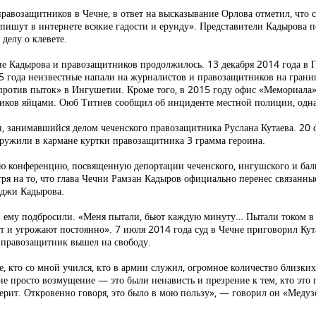
равозащитников в Чечне, в ответ на высказывание Орлова отметил, что
 пишут в интернете всякие гадости и ерунду». Представители Кадырова п
делу о клевете.
ние Кадырова и правозащитников продолжилось. 13 декабря 2014 года в
 года неизвестные напали на журналистов и правозащитников на грани
против пыток» в Ингушетии. Кроме того, в 2015 году офис «Мемориала» 
ников яйцами. Оюб Титиев сообщил об инциденте местной полиции, одна
, занимавшийся делом чеченского правозащитника Руслана Кутаева. 20 
аружили в кармане куртки правозащитника 3 грамма героина.
ую конференцию, посвященную депортации чеченского, ингушского и бал
ря на то, что глава Чечни Рамзан Кадыров официально перенес связанны
аджи Кадырова.
ики ему подбросили. «Меня пытали, бьют каждую минуту… Пытали током в
ют и угрожают постоянно». 7 июля 2014 года суд в Чечне приговорил Кут
я правозащитник вышел на свободу.
е, кто со мной учился, кто в армии служил, огромное количество близки
 не просто возмущение — это были ненависть и презрение к тем, кто это 
верит. Откровенно говоря, это было в мою пользу», — говорил он «Медуз