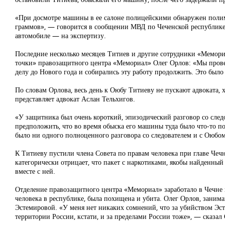
«При досмотре машины в ее салоне полицейскими обнаружен полим
граммов», — говорится в сообщении МВД по Чеченской республике. 
автомобиле — на экспертизу.
Последние несколько месяцев Титиев и другие сотрудники «Мемори
точки» правозащитного центра «Мемориал» Олег Орлов: «Мы провер
делу до Нового года и собирались эту работу продолжить. Это было
По словам Орлова, весь день к Оюбу Титиеву не пускают адвоката, 
представляет адвокат Аслан Тельхигов.
«У защитника был очень короткий, эпизодический разговор со следо
предположить, что во время обыска его машины туда было что-то п
было ни одного полноценного разговора со следователем и с Оюбом
К Титиеву пустили члена Совета по правам человека при главе Чеч
категорически отрицает, что пакет с наркотиками, якобы найденный
вместе с ней.
Отделение правозащитного центра «Мемориал» заработало в Чечне 
человека в республике, была похищена и убита. Олег Орлов, заним
Эстемировой. «У меня нет никаких сомнений, что за убийством Эст
территории России, кстати, и за пределами России тоже», — сказал