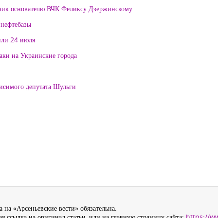
тник основателю ВЧК Феликсу Дзержинскому
 нефтебазы
или 24 июля
таки на Украинские города
висимого депутата Шульги
 на «Арсеньевские вести» обязательна.
я ссылка на оригинал статьи, или на главную страницу сайта:
https://w