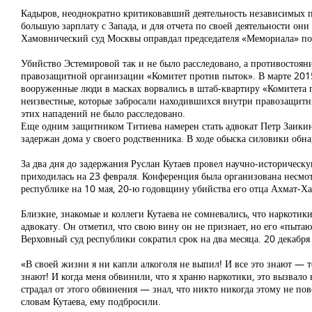
Кадыров, неоднократно критиковавший деятельность независимых п
большую зарплату с Запада, и для отчета по своей деятельности они
Хамовнический суд Москвы оправдал председателя «Мемориала» по 
Убийство Эстемировой так и не было расследовано, а противостоя
правозащитной организации «Комитет против пыток». В марте 2015
вооруженные люди в масках ворвались в штаб-квартиру «Комитета 
неизвестные, которые забросали находившихся внутри правозащит
этих нападений не было расследовано.
Еще одним защитником Титиева намерен стать адвокат Петр Заикин
задержан дома у своего родственника. В ходе обыска силовики обн
За два дня до задержания Руслан Кутаев провел научно-историческ
приходилась на 23 февраля. Конференция была организована несмот
республике на 10 мая, 20-ю годовщину убийства его отца Ахмат-Х
Близкие, знакомые и коллеги Кутаева не сомневались, что наркот
адвокату. Он отметил, что свою вину он не признает, но его «пыта
Верховный суд республики сократил срок на два месяца. 20 декабр
«В своей жизни я ни капли алкоголя не выпил! И все это знают — т
знают! И когда меня обвинили, что я храню наркотики, это вызвало
страдал от этого обвинения — знал, что никто никогда этому не по
словам Кутаева, ему подбросили.