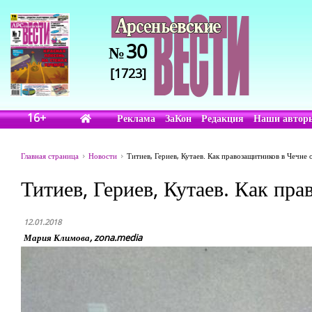
30
№
[1723]
16+
Реклама
ЗаКон
Редакция
Наши автор
Главная страница
Новости
Титиев, Гериев, Кутаев. Как правозащитников в Чечне
Титиев, Гериев, Кутаев. Как пр
12.01.2018
Мария Климова, zona.media