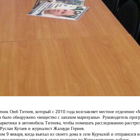
ник Оюб Титиев, который с 2010 года возглавляет местное отделение 
 было обнаружено «вещество с запахом марихуаны». Руководитель прог
аркотики в автомобиль Титиева, чтобы помешать расследованию расстре
 Руслан Кутаев и журналист Жалауди Гериев.
9 января, когда выехал из своего дома в селе Курчалой и отправился н
равозащитника отвезли в отдел полиции по Курчалоевскому району.