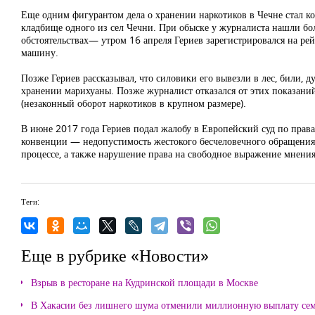
Еще одним фигурантом дела о хранении наркотиков в Чечне стал ко
кладбище одного из сел Чечни. При обыске у журналиста нашли б
обстоятельствах— утром 16 апреля Гериев зарегистрировался на ре
машину.
Позже Гериев рассказывал, что силовики его вывезли в лес, били, 
хранении марихуаны. Позже журналист отказался от этих показаний
(незаконный оборот наркотиков в крупном размере).
В июне 2017 года Гериев подал жалобу в Европейский суд по прав
конвенции — недопустимость жестокого бесчеловечного обращения 
процессе, а также нарушение права на свободное выражение мнени
Теги:
Еще в рубрике «Новости»
Взрыв в ресторане на Кудринской площади в Москве
В Хакасии без лишнего шума отменили миллионную выплату се