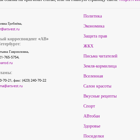
Политика
евна Гребнёва,
Экономика
r@arsvest.ru
Защита прав
ый корреспондент «АВ»
етербурге:
ЖКХ
тьяна Гаврииловна,
Письма читателей
21-765-5754,
narod.ru
Земля-кормилица
кламы:
Вселенная
40-70-21, факс: (423) 240-70-22
Салон красоты
ma@arsvest.ru
Вкусные рецепты
Спорт
АВтобан
Здоровье
Посиделки