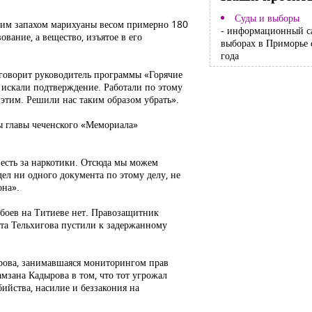
Суды и выборы
ким запахом марихуаны весом примерно 180
- информационный с
ание, а вещество, изъятое в его
выборах в Приморье 
года
 говорит руководитель программы «Горячие
 искали подтверждение. Работали по этому
 этим. Решили нас таким образом убрать».
сы главы чеченского «Мемориала»
 есть за наркотики. Отсюда мы можем
ел ни одного документа по этому делу, не
она».
обоев на Титиеве нет. Правозащитник
ката Тельхигова пустили к задержанному
ирова, занимавшаяся мониторингом прав
мзана Кадырова в том, что тот угрожал
ийства, насилие и беззакония на