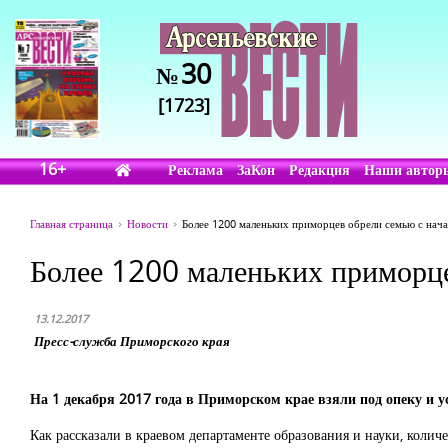
30
№
[1723]
16+
Реклама
ЗаКон
Редакция
Наши автор
Главная страница
Новости
Более 1200 маленьких приморцев обрели семью с нача
Более 1200 маленьких приморце
13.12.2017
Пресс-служба Приморского края
На 1 декабря 2017 года в Приморском крае взяли под опеку и
у
Как рассказали в краевом департаменте образования и науки, колич