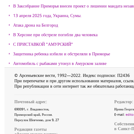
В Заксобрание Приморья внесен проект о лишении мандата неза
13 апреля 2025 года, Украина, Сумы.
Атака дрона на Белгород
В Херсоне при обстреле погибли два человека
С ПРИСТАВКОЙ "АМУРСКИЙ"
Защитника ребенка избили и обстреляли в Приморье
Автомобиль с рыбаками утонул в Амурском заливе
© Арсеньевские вести, 1992—2022. Индекс подписки: П2436
При перепечатке и при другом использовании материалов, ссылка
При републикации в сети интернет так же обязательна работающа
Почтовый адрес:
Редактор:
690091
, г.
Владивосток
,
Ирина Георги
Приморский край
,
Россия
.
E-mail:
edito
Переулок Шевченко
, дом 9, 27
Собственн
в Санкт-П
Редакция газеты
«
Арсеньевские вести
»: