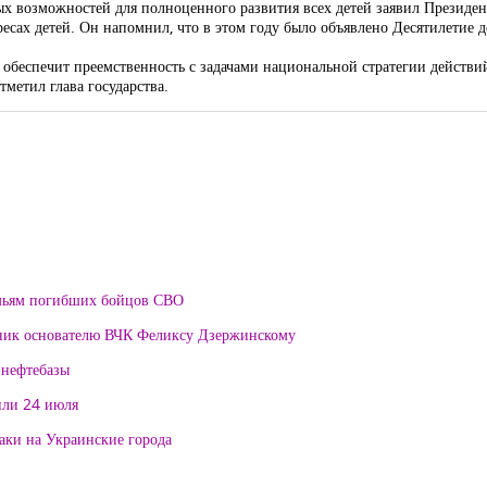
ных возможностей для полноценного развития всех детей заявил Президе
сах детей. Он напомнил, что в этом году было объявлено Десятилетие д
о обеспечит преемственность с задачами национальной стратегии действи
тметил глава государства.
мьям погибших бойцов СВО
тник основателю ВЧК Феликсу Дзержинскому
 нефтебазы
или 24 июля
таки на Украинские города