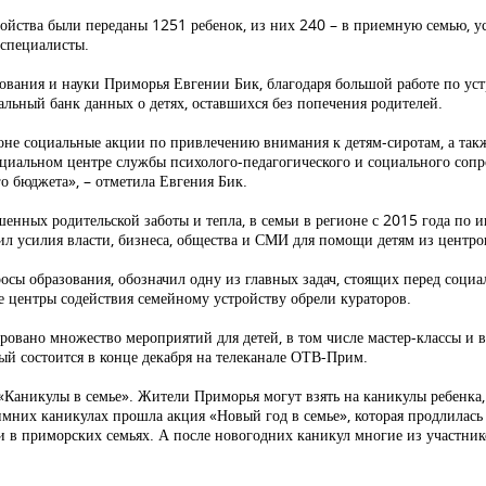
йства были переданы 1251 ребенок, из них 240 – в приемную семью, ус
 специалисты.
зования и науки Приморья Евгении Бик, благодаря большой работе по уст
нальный банк данных о детях, оставшихся без попечения родителей.
не социальные акции по привлечению внимания к детям-сиротам, а так
ециальном центре службы психолого-педагогического и социального соп
о бюджета», – отметила Евгения Бик.
ишенных родительской заботы и тепла, в семьи в регионе с 2015 года п
ил усилия власти, бизнеса, общества и СМИ для помощи детям из центро
сы образования, обозначил одну из главных задач, стоящих перед соц
ае центры содействия семейному устройству обрели кураторов.
ировано множество мероприятий для детей, в том числе мастер-классы и 
й состоится в конце декабря на телеканале ОТВ-Прим.
«Каникулы в семье». Жители Приморья могут взять на каникулы ребенка,
них каникулах прошла акция «Новый год в семье», которая продлилась д
и в приморских семьях. А после новогодних каникул многие из участник