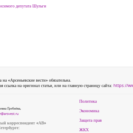
висимого депутата Шульги
 на «Арсеньевские вести» обязательна.
я ссылка на оригинал статьи, или на главную страницу сайта:
https://w
Политика
евна Гребнёва,
Экономика
r@arsvest.ru
Защита прав
ый корреспондент «АВ»
етербурге:
ЖКХ