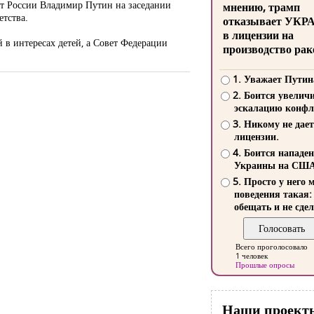
нт России Владимир Путин на заседании
мнению, трамп
етства.
отказывает УКР
в лицензии на
й в интересах детей, а Совет Федерации
производство рак
1. Уважает Путин
2. Боится увелич
эскалацию конфл
3. Никому не дает
лицензии.
4. Боится нападе
Украины на СШ
5. Просто у него 
поведения такая:
обещать и не сдел
Всего проголосовало
1 человек
Прошлые опросы
Наши проект