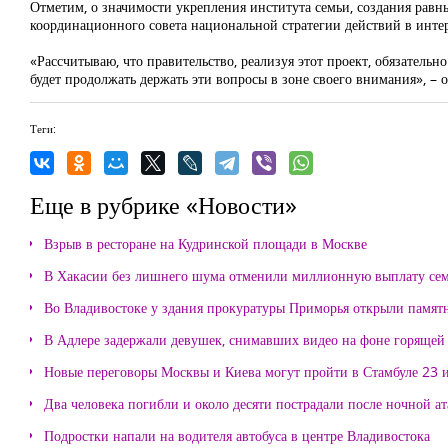
Отметим, о значимости укрепления института семьи, создания рав
координационного совета национальной стратегии действий в интере
«Рассчитываю, что правительство, реализуя этот проект, обязательн
будет продолжать держать эти вопросы в зоне своего внимания», – о
Теги:
Еще в рубрике «Новости»
Взрыв в ресторане на Кудринской площади в Москве
В Хакасии без лишнего шума отменили миллионную выплату се
Во Владивостоке у здания прокуратуры Приморья открыли памя
В Адлере задержали девушек, снимавших видео на фоне горящей
Новые переговоры Москвы и Киева могут пройти в Стамбуле 23 
Два человека погибли и около десяти пострадали после ночной а
Подростки напали на водителя автобуса в центре Владивостока