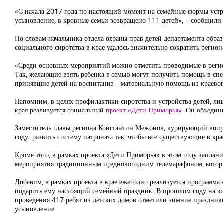
«С начала 2017 года по настоящий момент на семейные формы устро
усыновление, в кровные семьи возвращено 111 детей», – сообщили
По словам начальника отдела охраны прав детей департамента обра
социального сиротства в крае удалось значительно сократить регио
«Среди основных мероприятий можно отметить проводимые в регио
Так, желающие взять ребенка в семью могут получить помощь в сп
принявшие детей на воспитание – материальную помощь из краевог
Напомним, в целях профилактики сиротства и устройства детей, л
края реализуется социальный
проект «Дети Приморья»
. Он объедин
Заместитель главы региона Константин Межонов, курирующий вопро
году: развить систему патроната так, чтобы все существующие в кр
Кроме того, в рамках проекта «Дети Приморья» в этом году заплан
мероприятия традиционным предновогодним телемарафоном, которы
Добавим, в рамках проекта в крае ежегодно реализуется программа 
подарить ему настоящий семейный праздник. В прошлом году на зим
проведения 417 ребят из детских домов отметили зимние праздник
усыновление.