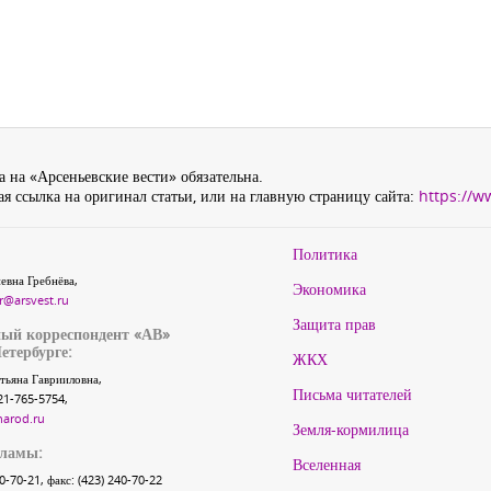
 на «Арсеньевские вести» обязательна.
я ссылка на оригинал статьи, или на главную страницу сайта:
https://w
Политика
евна Гребнёва,
Экономика
r@arsvest.ru
Защита прав
ый корреспондент «АВ»
етербурге:
ЖКХ
тьяна Гаврииловна,
Письма читателей
21-765-5754,
narod.ru
Земля-кормилица
кламы:
Вселенная
40-70-21, факс: (423) 240-70-22