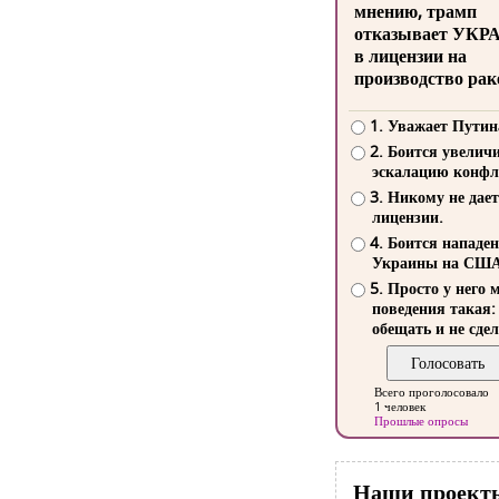
мнению, трамп
отказывает УКР
в лицензии на
производство рак
1. Уважает Путин
2. Боится увелич
эскалацию конфл
3. Никому не дает
лицензии.
4. Боится нападе
Украины на СШ
5. Просто у него 
поведения такая:
обещать и не сдел
Всего проголосовало
1 человек
Прошлые опросы
Наши проект