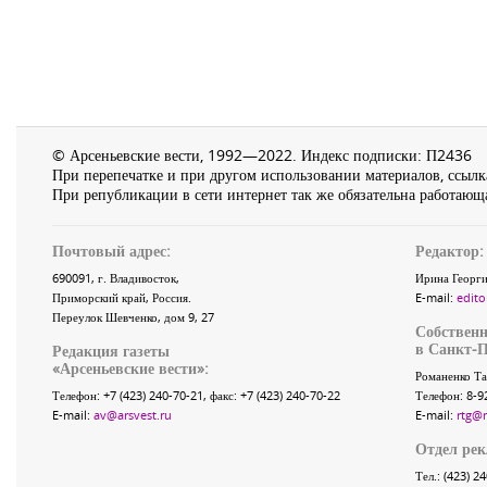
© Арсеньевские вести, 1992—2022. Индекс подписки: П2436
При перепечатке и при другом использовании материалов, ссылка
При републикации в сети интернет так же обязательна работающа
Почтовый адрес:
Редактор:
690091
, г.
Владивосток
,
Ирина Георги
Приморский край
,
Россия
.
E-mail:
edito
Переулок Шевченко
, дом 9, 27
Собственн
в Санкт-П
Редакция газеты
«
Арсеньевские вести
»:
Романенко Та
Телефон:
+7 (423) 240-70-21
, факс:
+7 (423) 240-70-22
Телефон: 8-9
E-mail:
av@arsvest.ru
E-mail:
rtg@
Отдел ре
Тел.: (423) 2