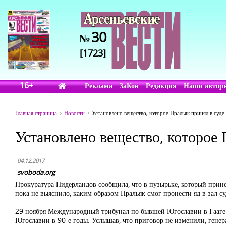
30
№
[1723]
16+
Реклама
ЗаКон
Редакция
Наши автор
Главная страница
Новости
Установлено вещество, которое Пральяк принял в суде
Установлено вещество, которое 
04.12.2017
svoboda.org
Прокуратура Нидерландов сообщила, что в пузырьке, который принес
пока не выяснило, каким образом Пральяк смог пронести яд в зал су
29 ноября Международный трибунал по бывшей Югославии в Гааге
Югославии в 90-е годы. Услышав, что приговор не изменили, генерал