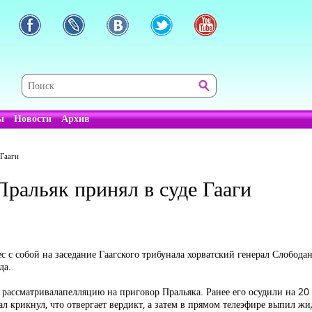
ы
Новости
Архив
 Гааги
Пральяк принял в суде Гааги
 с собой на заседание Гаагского трибунала хорватский генерал
Слободан
да.
 рассматривал
апелляцию на приговор Пральяка. Ранее его осудили на 20
 крикнул, что отвергает вердикт, а затем в прямом телеэфире выпил жидк