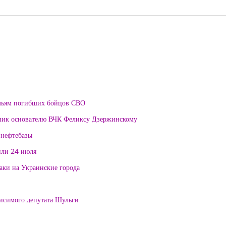
мьям погибших бойцов СВО
тник основателю ВЧК Феликсу Дзержинскому
 нефтебазы
или 24 июля
таки на Украинские города
висимого депутата Шульги