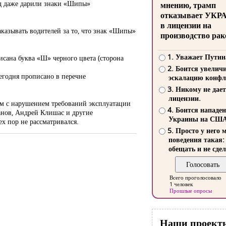
ад даже дарили знаки «Шипы»
мнению, трамп
отказывает УКР
в лицензии на
аказывать водителей за то, что знак «Шипы»
производство рак
1. Уважает Путин
исана буква «Ш» черного цвета (сторона
2. Боится увелич
сегодня прописано в перечне
эскалацию конфл
3. Никому не дает
лицензии.
ом с нарушением требований эксплуатации
4. Боится нападе
панов, Андрей Клишас и другие
Украины на СШ
х пор не рассматривался.
5. Просто у него 
поведения такая:
обещать и не сдел
Всего проголосовало
1 человек
Прошлые опросы
Наши проект