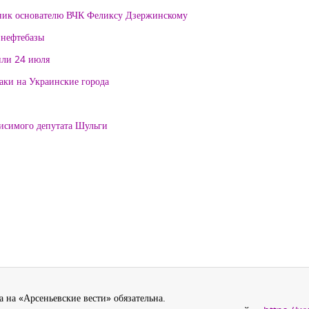
тник основателю ВЧК Феликсу Дзержинскому
 нефтебазы
или 24 июля
таки на Украинские города
висимого депутата Шульги
 на «Арсеньевские вести» обязательна.