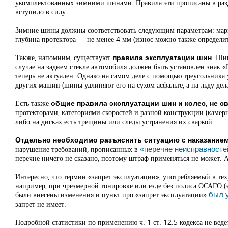
укомплектованных зимними шинами. Правила эти прописаны в раз
вступило в силу.
Зимние шины должны соответствовать следующим параметрам: марк
глубина протектора — не менее 4 мм (износ можно также определит
Также, напомним, существуют
. Ши
правила эксплуатации шин
случае на заднем стекле автомобиля должен быть установлен знак «
теперь не актуален. Однако на самом деле с помощью треугольника
других машин (шипы удлиняют его на сухом асфальте, а на льду дел
Есть также
общие правила эксплуатации шин и колес, не с
протекторами, категориями скоростей и разной конструкции (камерна
либо на дисках есть трещины или следы устранения их сваркой.
Отдельно необходимо разъяснить ситуацию с наказанием 
нарушение требований, прописанных в
«перечне неисправносте
перечне ничего не сказано, поэтому штраф применяться не может. А
Интересно, что термин «запрет эксплуатации», употребляемый в тех
например, при чрезмерной тонировке или езде без полиса ОСАГО 
были внесены изменения и пункт про «запрет эксплуатации»
был 
запрет не имеет.
Подробной статистики по применению ч. 1 ст. 12.5 кодекса не вед