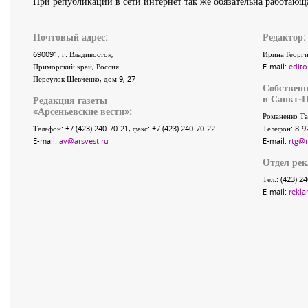
При републикации в сети интернет так же обязательна работающа
Почтовый адрес:
Редактор:
690091
, г.
Владивосток
,
Ирина Георги
Приморский край
,
Россия
.
E-mail:
edito
Переулок Шевченко
, дом 9, 27
Собственн
в Санкт-П
Редакция газеты
«
Арсеньевские вести
»:
Романенко Та
Телефон:
+7 (423) 240-70-21
, факс:
+7 (423) 240-70-22
Телефон: 8-9
E-mail:
av@arsvest.ru
E-mail:
rtg@
Отдел ре
Тел.: (423) 2
E-mail:
rekla