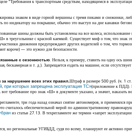
деле
"Требования к транспортным средствам, находящимся в эксплуатац
ировка знаком в виде горной вершины с тремя пиками и снежинки, либ
ь по индикатору на покрышке, обычно это выступ на дне канавки бегов
пованные шины должны быть установлены на все колеса, использование и
Ш» в треугольнике с красной каемкой. Существует миф о том, что знак э
 участники движения предупреждают других водителей о том, что тормоз
ают короче) — это нужно для безопасности.
. Нельзя, к примеру, ставить на одну ось ши
вязанные с сезонностью
я, бескамерная и т. д.). Запрещается ездить на машине, если отсутствует
Штраф в размере 500 руб. (ч. 1 ст
за нарушение всех этих правил.
(приложение к ПДД). 
й, при которых запрещена эксплуатация ТС»
 вот требование про знак «Ш» в документе указано, а значит, наказать в
регламенте, три года назад означал снятие автономеров, и применялся 
(это считалось обеспечительной мерой по административному правонару
из статьи 27.13. В техрегламенте же термин «запрет эксплуатации
убран
ется, но региональные УГИБДД, судя по всему, планируют ее активно пр