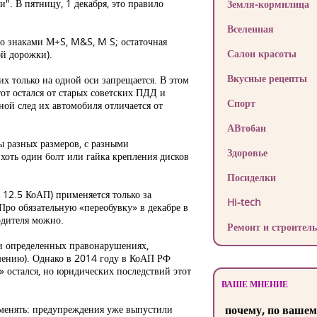
ии"
. В пятницу, 1 декабря, это правило
Земля-кормилица
Вселенная
о знаками М+S, M&S, M S; остаточная
Салон красоты
ой дорожки).
Вкусные рецепты
х только на одной оси запрещается. В этом
тот остался от старых советских ПДД и
Спорт
ной след их автомобиля отличается от
АВтобан
ны разных размеров, с разными
Здоровье
 хоть один болт или гайка крепления дисков
Посиделки
. 12.5 КоАП) применяется только за
Hi-tech
Про обязательную «переобувку» в декабре в
одителя можно.
Ремонт и строитель
при определенных правонарушениях,
шению). Однако в 2014 году в КоАП РФ
» остался, но юридических последствий этот
ВАШЕ МНЕНИЕ
именять: предупреждения уже выпустили
почему, по вашем