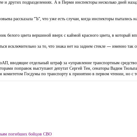
ле
и других подразделениях. А
в Перми
инспекторы несколько дней наз
ьева рассказала “Ъ”, что уже есть случаи, когда инспекторы пытались н
к белого цвета вершиной вверх с каймой красного цвета, в который вп
ся исключительно за то, что знака нет на заднем стекле — именно так 
КоАП, вводящие отдельный штраф за «управление транспортным средств
 Авторами поправок выступают депутат Сергей Тен, сенаторы Вадим Тюль
н
комитетом Госдумы по транспорту к принятию в первом чтении, но с те
мьям погибших бойцов СВО