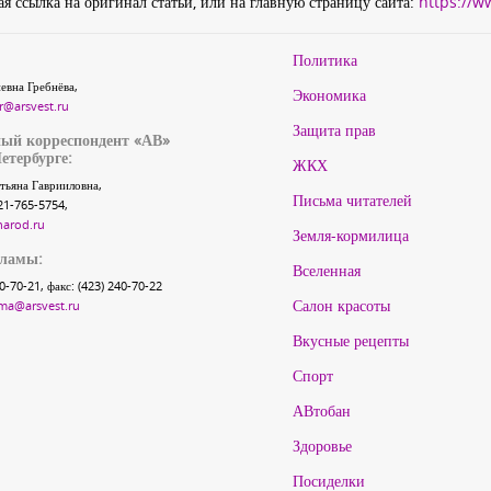
я ссылка на оригинал статьи, или на главную страницу сайта:
https://w
Политика
евна Гребнёва,
Экономика
r@arsvest.ru
Защита прав
ый корреспондент «АВ»
етербурге:
ЖКХ
тьяна Гаврииловна,
Письма читателей
21-765-5754,
narod.ru
Земля-кормилица
кламы:
Вселенная
40-70-21, факс: (423) 240-70-22
Салон красоты
ma@arsvest.ru
Вкусные рецепты
Спорт
АВтобан
Здоровье
Посиделки