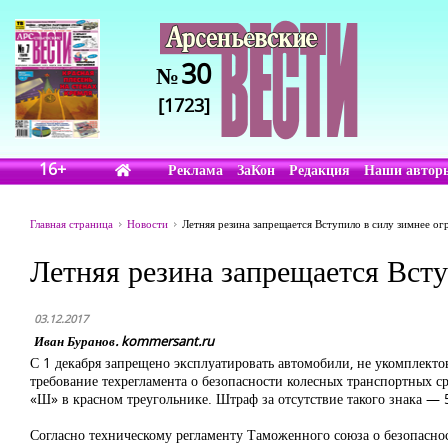
30
№
[1723]
16+
Реклама
ЗаКон
Редакция
Наши автор
Главная страница
Новости
Летняя резина запрещается Вступило в силу зимнее о
Летняя резина запрещается Вст
03.12.2017
Иван Буранов. kommersant.ru
С 1 декабря запрещено эксплуатировать автомобили, не укомплек
требование техрегламента о безопасности колесных транспортных ср
«Ш» в красном треугольнике. Штраф за отсутствие такого знака — 5
Согласно техническому регламенту Таможенного союза о безопасност