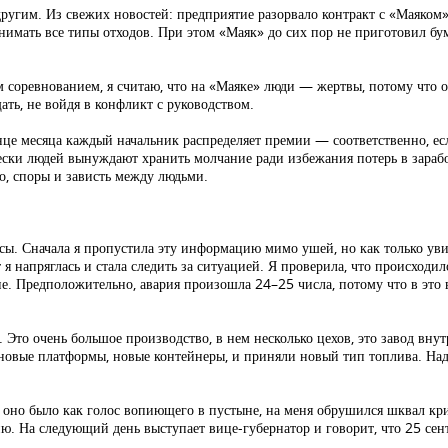
другим. Из свежих новостей: предприятие разорвало контракт с «Маяком»
нимать все типы отходов. При этом «Маяк» до сих пор не приготовил бум
им соревнованием, я считаю, что на «Маяке» люди — жертвы, потому что
ать, не войдя в конфликт с руководством.
конце месяца каждый начальник распределяет премии — соответственно, 
чески людей вынуждают хранить молчание ради избежания потерь в зарабо
о, споры и зависть между людьми.
 Сначала я пропустила эту информацию мимо ушей, но как только увидел
т я напряглась и стала следить за ситуацией. Я проверила, что происходи
е. Предположительно, авария произошла 24–25 числа, потому что в это
то очень большое производство, в нем несколько цехов, это завод внутр
новые платформы, новые контейнеры, и приняли новый тип топлива. Надо
 оно было как голос вопиющего в пустыне, на меня обрушился шквал кр
нию. На следующий день выступает вице-губернатор и говорит, что 25 сен