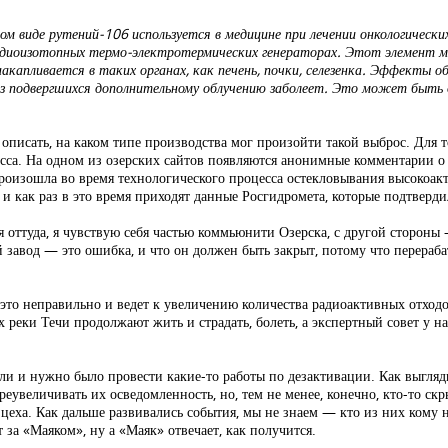
м виде рутений-106 используется в медицине при лечении онкологических
радиоизотопных термо-электротермических генераторах. Этот элемент 
накапливается в таких органах, как печень, почки, селезенка. Эффекты
из подвергшихся дополнительному облучению заболеет. Это может быть о
описать, на каком типе производства мог произойти такой выброс. Для т
сса. На одном из озерских сайтов появляются анонимные комментарии 
произошла во время технологического процесса остекловывания высокоак
и как раз в это время приходят данные Росгидромета, которые подтверд
 я оттуда, я чувствую себя частью коммьюнити Озерска, с другой стор
 завод — это ошибка, и что он должен быть закрыт, потому что перерабат
то неправильно и ведет к увеличению количества радиоактивных отходо
ах реки Течи продолжают жить и страдать, болеть, а экспертный совет у н
ли и нужно было провести какие-то работы по дезактивации. Как выгляд
еувеличивать их осведомленность, но, тем не менее, конечно, кто-то ск
 цеха. Как дальше развивались события, мы не знаем — кто из них кому 
за «Маяком», ну а «Маяк» отвечает, как получится.