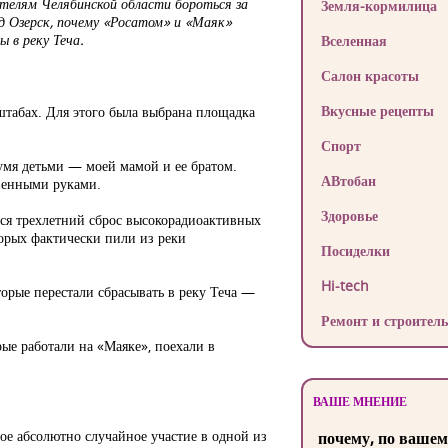
телям Челябинской области бороться за
Земля-кормилица
од Озерск, почему «Росатом» и «Маяк»
ы в реку Теча.
Вселенная
Салон красоты
Вкусные рецепты
штабах. Для этого была выбрана площадка
Спорт
умя детьми — моей мамой и ее братом.
АВтобан
твенными руками.
Здоровье
тся трехлетний сброс высокорадиоактивных
торых фактически пили из реки
Посиделки
Hi-tech
орые перестали сбрасывать в реку Теча —
Ремонт и строитель
рые работали на «Маяке», поехали в
ВАШЕ МНЕНИЕ
ое абсолютно случайное участие в одной из
почему, по вашем