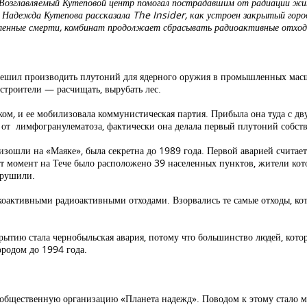
. Возглавляемый Кутеповой центр помогал пострадавшим от радиации жи
у. Надежда Кутепова рассказала The Insider, как устроен закрытый гор
сленные смерти, комбинат продолжает сбрасывать радиоактивные отход
з решил производить плутоний для ядерного оружия в промышленных мас
троители — расчищать, вырубать лес.
ком
,
и ее мобилизовала коммунистическая партия. Прибыла она туда с дв
а от лимфогранулематоза, фактически она делала первый плутоний собс
зошли на «Маяке», была секретна до 1989 года. Первой аварией считае
тот момент на Тече было расположено 39 населенных пунктов, жители ко
зрушили.
оактивными радиоактивными отходами. Взорвались те самые отходы, кот
рытию стала чернобыльская авария, потому что большинство людей, кото
ородом до 1994 года.
ла общественную организацию «Планета надежд». Поводом к этому стало м