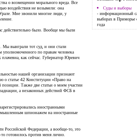
ьства о возмещении морального вреда. Все
удью воздействия не возымели: она
Суды и выборы
 Урале. Мне звонили многие люди, у
- информационный с
оление.
выборах в Приморье 
года
ас действительно было. Вообще мы были
 Мы выиграли тот суд, и они стали
ом уполномоченного по правам человека
 плачевна, как сейчас. Губернатор Юревич
тельностью нашей организации признают
аю о статье 42 Конституции «Право на
 позиции. Также две статьи о моем участии
е радиации, а незаконных действий ФСБ в
 зарегистрировались иностранными
ь промышленным шпионажем на иностранные
ти Российской Федерации, а вообще-то, это
о-то готовилось против меня лично.