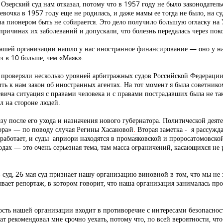
 Озерский суд нам отказал, потому что в 1957 году не было законодател
евочка в 1957 году еще не родилась, и даже мамы ее тогда не было, на с
 она пионером быть не собирается. Это дело получило большую огласку на
 причинах их заболеваний и допускали, что болезнь передалась через пок
нашей организации нашло у нас иностранное финансирование — оно у н
з в 10 больше, чем «Маяк».
 проверяли несколько уровней арбитражных судов Российской Федерации.
ть к нам закон об иностранных агентах. На тот момент я была советник
вича ситуация с правами человека и с правами пострадавших была не так
л на стороне людей.
зу после его ухода и назначения нового губернатора. Политической дея
ора» — по поводу случая Регины Хасановой
.
Вторая заметка - я рассужд
аботает, и суды априори находятся в промаяковской и проросатомовской
родах — это очень серьезная тема, там масса ограничений, касающихся н
 суд, 26 мая суд признает нашу организацию виновной в том, что мы не
азывает репортаж, в котором говорит, что наша организация занималас
ость нашей организации входит в противоречие с интересами безопаснос
т рекомендовал мне срочно уехать, потому что, по всей вероятности, чт