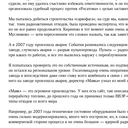
судили, но ему удалось счастливо избежать ответственности, и он п
организовала судебный процесс против «Росатома» с целью заставит
Мы пытались добиться строительства «саркофага»; на суде мы, нако
тыс. тонн радиоактивных отходов, была проведена экспертиза, что 
но он все равно продолжается. Кириенко в тот момент нами очень 
Муслюмово — хотя переселением это сложно назвать, так как замес
А в 2007 году произошла авария. События развивались следующим 
заводе, случилась авария — разрыв пульпопровода. Пульпа — радио
при каких-то работах, и все это вылилось наружу с переоблучением
Я попыталась проверить это по собственным источникам, но подтвер
он остался на региональном уровне. Госатомнадзор очень оперативн
завода и впоследствии даже снял главу всего комбината в связи с эт
него на заводе произошла авария, директор «Маяка» узнал из моей
«Маяк» — это огромное производство. У них есть сайт, там описана
переработку топливо, до прошлого года он принимал только ВВЭР-
типы отходов со всего мира.
Например, до 2007 года техническое состояние оборудования было о
очень сильно модернизировались, много чего построили, но, к сож
коммерческой стороне процесса и не очень большое — ядерной рад