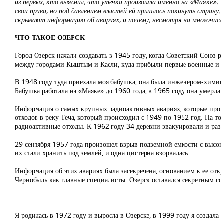
из первых, кто выяснил, что утечка произошла именно на «Маяке»
свои права, но под давлением властей ей пришлось покинуть стран
скрывают информацию об авариях, и почему, несмотря на многочи
ЧТО ТАКОЕ ОЗЕРСК
Город Озерск начали создавать в 1945 году, когда Советский Сою
между городами Кыштым и Касли, куда прибыли первые военные и с
В 1948 году туда приехала моя бабушка, она была инженером-хими
Бабушка работала на «Маяке» до 1960 года, в 1965 году она умерл
Информация о самых крупных радиоактивных авариях, которые прои
отходов в реку Теча, который происходил с 1949 по 1952 год. На 
радиоактивные отходы. К 1962 году 34 деревни эвакуировали и ра
29 сентября 1957 года произошел взрыв подземной емкости с высок
их стали хранить под землей, и одна цистерна взорвалась.
Информация об этих авариях была засекречена, основанием к ее отк
Чернобыль как главные специалисты. Озерск оставался секретным г
Я родилась в 1972 году и выросла в Озерске, в 1999 году я созда