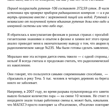
Период полураспада рутения-106 составляет 373,59 суток. В чисто
источника при проверке приборов радиационного контроля — и в 
внутрь организма вместе с загрязненной пищей или водой. Рутений 
независимо от полученной путем вдыхания рутения дозы кто-либо 
иммунной системы или что-либо еще.
Я обратилась к консультантам-физикам в разных странах с просьбой 
гигантскими знаниями и опытом в физике и химии вот этого проце
анализ приводит меня к окончательному выводу о том, что авария 
радиохимическом заводе №235. Мы были готовы сделать заявление, 
Морально мне эта история дается очень тяжело — с одной стороны,
нельзя! Я всегда считала и продолжаю считать, что радиохимический
их накоплению.
Они говорят, что пользуются самыми современными способами, — э
сбрасывать в реку Теча. 5 тыс. человек в четырех деревнях на берег
никто не заболевает.
Например, в 2007 году, во время разрыва пульпопровода его замети
вышло большое количество пара — на смене 10 человек. Не стоит пр
инциденте знали только работники смены и, может быть, начальник
что МАГАТЭ просто повторяет за «Росатомом», «Росатом» повторяет 