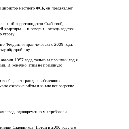
 директор местного ФСБ, он предъявляет
иальный корреспондент» Скабеевой, в
ей квартиры — и говорит: отсюда ведется
ю угрозу.
то Федерация прав человека с 2009 года,
ему обустройству.
 аварии 1957 года, только за прошлый год я
ыми. И, конечно, этим не преминуло
ти вообще нет граждан, заболевших
ываю озерские сайты и читаю все озерские
вал завод; одновременно мы требовали
амилии Садовников. Потом в 2006 году его