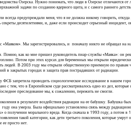
ведомства Озерска. Нужно понимать, что люди в Озерске отличаются от л
рхважной задачи по созданию ядерного щита, и с самого раннего детств
ели всегда предупреждали меня, что я не должна никому говорить, откуда 
ь секреты десятилетиями
,
и
,
даже если происходит серьезный инцидент, о
ся с «Маяком». Мы зарегистрировались, и поначалу никто не обращал на н
 Помню, как ко мне пришел руководитель пиар-службы «Маяка»: он ре
 топливо. Потом при этих курсах для беременных мы открыли юридическ
ть людей. В 2003 году мы открыли общественную приемную по правам чел
ний в закрытых городах и защита прав пострадавших от радиации.
 ФСБ запретила проводить социологическое исследование в нашем город
зано с тем, что в Европейском суде рассматривалось одно из дел, которые
оследнее преследование мы, к сожалению, пережить не смогли.
 поколения в результате воздействия радиации на ее бабушку. Бабушка бы
011 году она умерла. Была официально установлена связь между радиацио
к» о получении морального вреда. Когда сначала в 1993 году, а потом в
появления такой категории, как дети третьего поколения, которые умрут 
 ее просто нет.