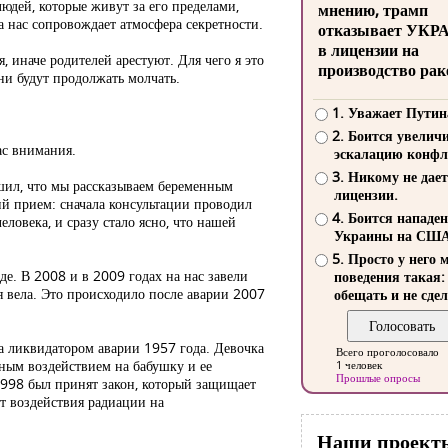
юдей, которые живут за его пределами,
мнению, трамп
а нас сопровождает атмосфера секретности.
отказывает УКР
в лицензии на
я, иначе родителей арестуют. Для чего я это
производство рак
ни будут продолжать молчать.
1. Уважает Путин
2. Боится увелич
ас внимания.
эскалацию конфл
3. Никому не дает
шил, что мы рассказываем беременным
лицензии.
ий прием: сначала консультации проводил
4. Боится нападе
овека, и сразу стало ясно, что нашей
Украины на СШ
5. Просто у него 
е. В 2008 и в 2009 годах на нас завели
поведения такая:
 я вела. Это происходило после аварии 2007
обещать и не сдел
ла ликвидатором аварии 1957 года. Девочка
Всего проголосовало
нным воздействием на бабушку и ее
1 человек
Прошлые опросы
 1998 был принят закон, который защищает
от воздействия радиации на
Наши проект