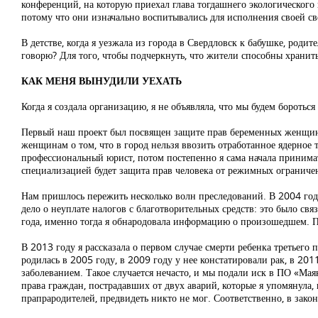
конференций, на которую приехал глава тогдашнего экологического 
потому что они изначально воспитывались для исполнения своей све
В детстве, когда я уезжала из города в Свердловск к бабушке, родит
говорю? Для того, чтобы подчеркнуть, что жители способны хранит
КАК МЕНЯ ВЫНУДИЛИ УЕХАТЬ
Когда я создала организацию, я не объявляла, что мы будем бороть
Первый наш проект был посвящен защите прав беременных женщин.
женщинам о том, что в город нельзя ввозить отработанное ядерное
профессиональный юрист, потом постепенно я сама начала принима
специализацией будет защита прав человека от режимных ограниче
Нам пришлось пережить несколько волн преследований. В 2004 году
дело о неуплате налогов с благотворительных средств: это было свя
года, именно тогда я обнародовала информацию о произошедшем. П
В 2013 году я рассказала о первом случае смерти ребенка третьего
родилась в 2005 году, в 2009 году у нее констатировали рак, в 2
заболеванием. Такое случается нечасто, и мы подали иск в ПО «Мая
права граждан, пострадавших от двух аварий, которые я упомянула, 
прапрародителей, предвидеть никто не мог. Соответственно, в законе