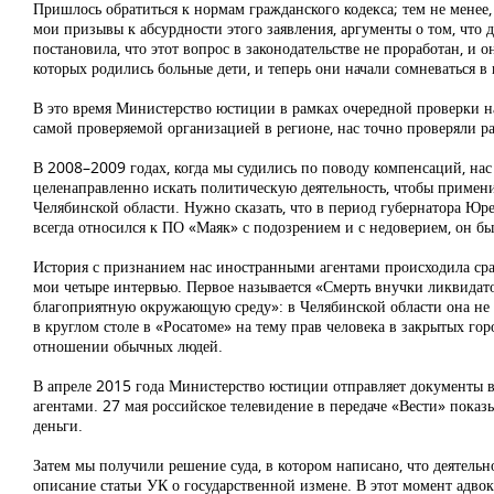
Пришлось обратиться к нормам гражданского кодекса; тем не менее,
мои призывы к абсурдности этого заявления, аргументы о том, что д
постановила, что этот вопрос в законодательстве не проработан, и
которых родились больные дети, и теперь они начали сомневаться в
В это время Министерство юстиции в рамках очередной проверки 
самой проверяемой организацией в регионе, нас точно проверяли ра
В 2008–2009 годах, когда мы судились по поводу компенсаций, нас
целенаправленно искать политическую деятельность, чтобы примени
Челябинской области. Нужно сказать, что в период губернатора Юре
всегда относился к ПО «Маяк» с подозрением и с недоверием, он бы
История с признанием нас иностранными агентами происходила сра
мои четыре интервью. Первое называется «Смерть внучки ликвидат
благоприятную окружающую среду»: в Челябинской области она не р
в круглом столе в «Росатоме» на тему прав человека в закрытых го
отношении обычных людей.
В апреле 2015 года Министерство юстиции отправляет документы в
агентами. 27 мая российское телевидение в передаче «Вести» пок
деньги.
Затем мы получили решение суда, в котором написано, что деятельн
описание статьи УК о государственной измене. В этот момент адвока