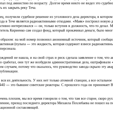
опал под амнистию по возрасту. Долгое время никто не видел это судебно
ь их закрыть реку Теча.
нец, получили судебное решение из уголовного дела директора, в котором
вода в Тече является радиоактивными отходами. «Маяк» построил новую да
активно интересовался — он, только вступив в должность, что-то делал.
титель Кириенко сам создал фонд, который прокачивал деньги, было мно
образом: на мой номер позвонил анонимный источник, который сообщил
активная (пульпа — это жидкость, которая содержит взвеси радиоактивн
 персонала.
ждений не нашла, и на свой страх и риск сделала заявление о том, что 
о сработал, они тут же возбудили административные дела, оштрафовали 
им случаем, потому что оказалось, что руководство завода скрыло эту ав
 публикации.
 вся их деятельность. У них нет только атомной станции, а все остально
440 — это бывшие советские реакторы. С прошлого года он принимает 
чень плохим, мы все время говорили о том, что там все старое, скоро ру
алению, приход последнего директора Михаила Похлебаева не пошел на п
иационной составляющей.