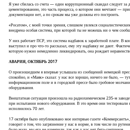
Я уже сбилась со счета — один коррупционный скандал следует за 
цементированию, это часть процесса, о котором они мечтают — при
документации нет, а по срокам мы уже должны его построить.
«Росатом», с моей точки зрения, слишком увлекся социалистическ
внедрена особая система, при которой ты не можешь ни о чем сообщ
У них работает ПСР, это система надбавок к заработной плате. В 
выступил и про что-то рассказал, ему эту надбавку не дают. Факти
которую нужно немедленно ликвидировать, она рождает неравенств
АВАРИЯ, ОКТЯБРЬ 2017
О произошедшем я впервые услышала из сообщений немецкой прессы.
спокойно, и «Маяк» сказал: у нас все хорошо, ничего не было, — ту
информационном поле и в городской прессе было гробовое молчани
оборудования.
Внештатная ситуация произошла на радиохимическом 235-м заводе. Э
при испытании нового оборудования. В это время они тестировали 
исполнилось 70 лет.
17 октября было опубликовано мое интервью газете «Коммерсантъ»,
говорит о том, что загрязнение у нас в норме, в том числе по руте
было мало, мы его не измерили, так как у нас нет бета-счетчиков.