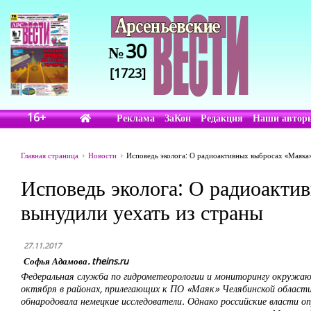
30
№
[1723]
16+
Реклама
ЗаКон
Редакция
Наши автор
Главная страница
Новости
Исповедь эколога: О радиоактивных выбросах «Маяка» 
Исповедь эколога: О радиоактив
вынудили уехать из страны
27.11.2017
Софья Адамова. theins.ru
Федеральная служба по гидрометеорологии и мониторингу окружающ
октября в районах, прилегающих к ПО «Маяк» Челябинской области,
обнародовала немецкие исследователи. Однако российские власти 