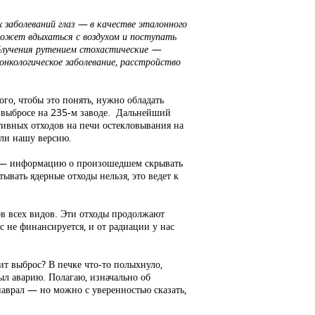
 заболеваний глаз — в качестве эталонного
может вдыхаться с воздухом и поступать
 облучения рутением стохастические —
нкологическое заболевание, расстройство
ого, чтобы это понять, нужно обладать
о выбросе на 235-м заводе. Дальнейший
тивных отходов на печи остекловывания на
или нашу версию.
оны — информацию о произошедшем скрывать
ывать ядерные отходы нельзя, это ведет к
в всех видов. Эти отходы продолжают
ас не финансируется, и от радиации у нас
ит выброс? В печке что-то полыхнуло,
рыл аварию. Полагаю, изначально об
наврал — но можно с уверенностью сказать,