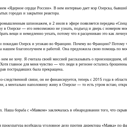
ием «Ядерное сердце России». В нем интервью дает мэр Озерска, бывший
ытых городах и закрытии реактора.
промышленным шпионажем, и 2 июля в эфире появляется передача «Спец
у в Озерске — его невозможно не узнать, подъезд и дверь с номером мо
обрать вещи и немедленно уехать, потому что я расцениваю это как личну
ьми покидаю Озерск и уезжаю во Францию. Почему во Францию? Потому ч
ла за нашим благополучием и работой. Она предложила свою помощь по мо
нем не хочу. Я считала своей миссией рассказывать о произошедшем, об
. Хотя главное для меня чувство — что люди в регионе остались брошенн
 прав пострадавших была прекращена
.
-следственной связи, он не финансируется, теперь с 2015 года в облас
и, а ментально наполовину живу в Озерске — то есть утром встаю, откр
. Наша борьба с «Маяком» заключалась в обнародовании того, что скры
я прокуратура возбудила уголовное дело против директора «Маяка» по ф