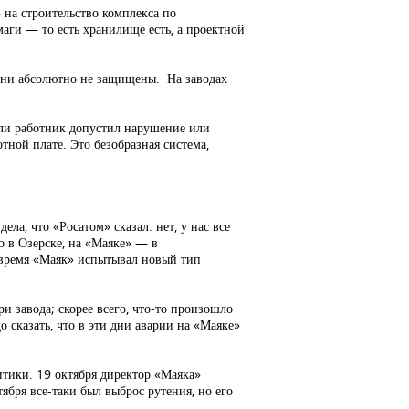
 на строительство комплекса по
аги — то есть хранилище есть, а проектной
 они абсолютно не защищены. На заводах
если работник допустил нарушение или
тной плате. Это безобразная система,
а, что «Росатом» сказал: нет, у нас все
ло в Озерске, на «Маяке» — в
 время «Маяк» испытывал новый тип
и завода; скорее всего, что-то произошло
 сказать, что в эти дни аварии на «Маяке»
итики. 19 октября директор «Маяка»
тября все-таки был выброс рутения, но его