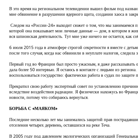
В это время на региональном телевидении вышел фильм под назван
мне обвинение в разрушении ядерного щита, создании хаоса в закр
Следом на «России-24» выходит сюжет о том, что мы занимаемся 
которой она показывает мои личные данные — дом, в котором я жив
вся шпионская деятельность. Тут мне уже ничего не остается, как с
6 июля 2015 года в атмосфере строгой секретности я вместе с дет
после того случая, когда нас обвинили в неуплате налогов, следи
Первый год во Франции был просто ужасным, я даже рассказывать о 
дала более 50 интервью. Я остаюсь в контакте с людьми из региона
воспользоваться государство: фактически работа в судах по защите
Прекратил свою работу экспертный совет по установлению причинно
вследствие воздействия радиации. Я физически нахожусь во Франци
новости, потому что собираюсь вернуться.
БОРЬБА С «МАЯКОМ»
Последние несколько лет мы занимались защитой прав пострадавших
отселения четырех деревень, оставшихся на реке Теча.
В 2005 году под давлением экологических организаций Генеральна