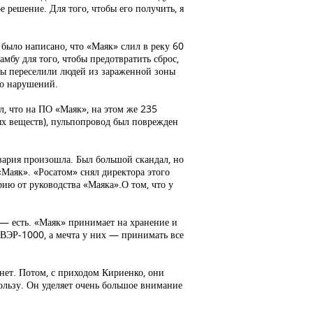
е решение. Для того, чтобы его получить, я
 было написано, что «Маяк» слил в реку 60
мбу для того, чтобы предотвратить сброс,
 Мы переселили людей из зараженной зоны
го нарушений.
, что на ПО «Маяк», на этом же 235
ых веществ), пульпопровод был поврежден
авария произошла. Был большой скандал, но
«Маяк». «Росатом» снял директора этого
арию от руководства «Маяка».О том, что у
е — есть. «Маяк» принимает на хранение и
ВВЭР-1000, а мечта у них — принимать все
хнет. Потом, с приходом Кириенко, они
ользу. Он уделяет очень большое внимание