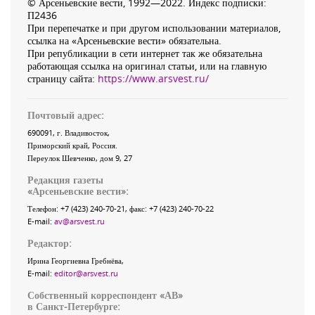
© Арсеньевские вести, 1992—2022. Индекс подписки:
П2436
При перепечатке и при другом использовании материалов,
ссылка на «Арсеньевские вести» обязательна.
При републикации в сети интернет так же обязательна
работающая ссылка на оригинал статьи, или на главную
страницу сайта:
https://www.arsvest.ru/
Почтовый адрес:
690091
, г.
Владивосток
,
Приморский край
,
Россия
.
Переулок Шевченко
, дом 9, 27
Редакция газеты
«
Арсеньевские вести
»:
Телефон:
+7 (423) 240-70-21
, факс:
+7 (423) 240-70-22
E-mail:
av@arsvest.ru
Редактор:
Ирина Георгиевна Гребнёва,
E-mail:
editor@arsvest.ru
Собственный корреспондент «АВ»
в Санкт-Петербурге: