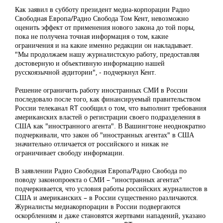
Как заявил в субботу президент медиа-корпорации Радио
Свободная Европа/Радио Свобода Том Кент, невозможно
оценить эффект от применения нового закона до той поры,
пока не получена точная информация о том, какие
ограничения и на какие именно редакции он накладывает.
"Мы продолжаем нашу журналистскую работу, предоставляя
достоверную и объективную информацию нашей
русскоязычной аудитории", - подчеркнул Кент.
Решение ограничить работу иностранных СМИ в России
последовало после того, как финансируемый правительством
России телеканал RT сообщил
о том, что выполнит требования
американских властей о регистрации своего подразделения в
США как "иностранного агента". В Вашингтоне неоднократно
подчеркивали, что закон об "иностранных агентах" в США
значительно отличается от российского и никак не
ограничивает свободу информации.
В заявлении Радио Свободная Европа/Радио Свобода по
поводу законопроекта о СМИ – "иностранных агентах"
подчеркивается, что условия работы российских журналистов в
США и американских – в России существенно различаются.
Журналисты медиакорпорации в России подвергаются
оскорблениям и даже становятся жертвами нападений, указано