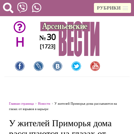
РУБРИКИ
30
№
H
[1723]
Главная страница
Новости
У жителей Приморья дома рассыпаются на
глазах от взрывов в карьере
У жителей Приморья дома
рассыпаются на глазах от