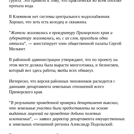
грунта. Это привело к тому, что практически во всем поселке
пропала вода.
В Ключевом нет системы центрального водоснабжения.
Хорошо, что хоть есть колодец и скважина.
"
Жители жаловались в прокуратуру Приморского края и
губернатору жаловались, но, с их слов, приходили одни
отписки
", — констатирует член общественной палаты Сергей
Мильвит.
В районной администрации утверждают, что по проекту на
этом месте должна была вырасти многоэтажка, и бизнесмен,
который вел здесь работы, якобы всех обманул.
Интересно, что версия районных чиновников расходится с
данными департамента земельных отношений всего
Приморского края.
"
В результате проведенной проверки департамент выяснил,
что земельные участки были предоставлены на основе
выданных лицензий на проведение добычи полезных
ископаемых
", — заявил директор департамента имущественных
и земельных отношений региона Александр Подольский.