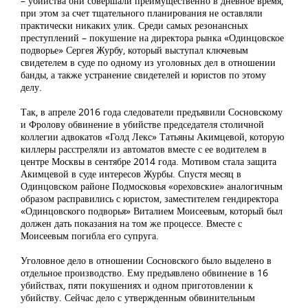
– убийства они совершали преимущественно в дневное время,
при этом за счет тщательного планирования не оставляли
практически никаких улик. Среди самых резонансных
преступлений – покушение на директора рынка «Одинцовское
подворье» Сергея Журбу, который выступал ключевым
свидетелем в суде по одному из уголовных дел в отношении
банды, а также устранение свидетелей и юристов по этому
делу.
Так, в апреле 2016 года следователи предъявили Сосновскому
и Фролову
обвинение
в убийстве председателя столичной
коллегии адвокатов «Голд Лекс» Татьяны Акимцевой, которую
киллеры расстреляли из автоматов вместе с ее водителем в
центре Москвы в сентябре 2014 года. Мотивом стала защита
Акимцевой в суде интересов Журбы. Спустя месяц в
Одинцовском районе Подмосковья «ореховские» аналогичным
образом расправились с юристом, заместителем гендиректора
«Одинцовского подворья» Виталием Моисеевым, который был
должен дать показания на том же процессе. Вместе с
Моисеевым погибла его супруга.
Уголовное дело в отношении Сосновского было выделено в
отдельное производство. Ему предъявлено обвинение в 16
убийствах, пяти покушениях и одном приготовлении к
убийству. Сейчас дело с утвержденным обвинительным