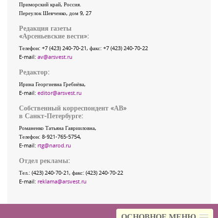
Приморский край
,
Россия
.
Переулок Шевченко
, дом 9, 27
Редакция газеты
«
Арсеньевские вести
»:
Телефон:
+7 (423) 240-70-21
, факс:
+7 (423) 240-70-22
E-mail:
av@arsvest.ru
Редактор:
Ирина Георгиевна Гребнёва,
E-mail:
editor@arsvest.ru
Собственный корреспондент «АВ»
в Санкт-Петербурге:
Романенко Татьяна Гаврииловна,
Телефон: 8-921-765-5754,
E-mail:
rtg@narod.ru
Отдел рекламы:
Тел.: (423) 240-70-21, факс: (423) 240-70-22
E-mail:
reklama@arsvest.ru
ОСНОВНОЕ МЕНЮ