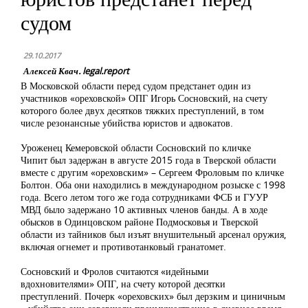
судом
29.10.2017
Алексей Квач. legal.report
В Московской области перед судом предстанет один из
участников «ореховской» ОПГ Игорь Сосновский, на счету
которого более двух десятков тяжких преступлений, в том
числе резонансные убийства юристов и адвокатов.
Уроженец Кемеровской области Сосновский по кличке
Чипит был задержан в августе 2015 года в Тверской области
вместе с другим «ореховским» – Сергеем Фроловым по кличке
Болтон. Оба они находились в международном розыске с 1998
года. Всего летом того же года сотрудниками ФСБ и ГУУР
МВД было задержано 10 активных членов банды. А в ходе
обысков в Одинцовском районе Подмосковья и Тверской
области из тайников был изъят внушительный арсенал оружия,
включая огнемет и противотанковый гранатомет.
Сосновский и Фролов считаются «идейными
вдохновителями» ОПГ, на счету которой десятки
преступлений. Почерк «ореховских» был дерзким и циничным