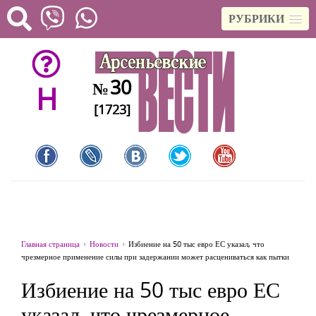
РУБРИКИ
30
№
H
[1723]
Главная страница
Новости
Избиение на 50 тыс евро ЕС указал, что
чрезмерное применение силы при задержании может расцениваться как пытки
Избиение на 50 тыс евро ЕС
указал, что чрезмерное