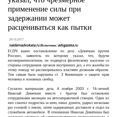
применение силы при
задержании может
расцениваться как пытки
29.10.2017
naidemadvokata.ru Источник: advgazeta.ru
ЕСПЧ вынес постановление по делу «Девяткин против
России», заявитель по которому указал, что, будучи
несовершеннолетним, он подвергся физическому насилию со
стороны сотрудников органов внутренних дел, а его жалобы по
этому поводу не рассматривались властями должным образом.
Тем самым была нарушена ст. 3 Конвенции о защите прав
человека и основных свобод.
Согласно материалам дела, 4 ноября 2003 г. 16-летний
Николай Девяткин вместе с братом был остановлен
сотрудниками милиции на автозаправочной станции. Один из
них схватил подростка за шею, начал душить, ударил несколько
раз головой о землю, затем задержанных доставили в отдел на
служебном автомобиле. В отношении Николая Девяткина был
составлен протокол об административном правонарушении, в