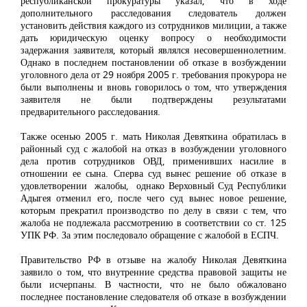
республиканской прокуратуры указал, что в ходе
дополнительного расследования следователь должен
установить действия каждого из сотрудников милиции, а также
дать юридическую оценку вопросу о необходимости
задержания заявителя, который являлся несовершеннолетним.
Однако в последнем постановлении об отказе в возбуждении
уголовного дела от 29 ноября 2005 г. требования прокурора не
были выполнены и вновь говорилось о том, что утверждения
заявителя не были подтверждены результатами
предварительного расследования.
Также осенью 2005 г. мать Николая Девяткина обратилась в
районный суд с жалобой на отказ в возбуждении уголовного
дела против сотрудников ОВД, применивших насилие в
отношении ее сына. Сперва суд вынес решение об отказе в
удовлетворении жалобы, однако Верховный Суд Республики
Адыгея отменил его, после чего суд вынес новое решение,
которым прекратил производство по делу в связи с тем, что
жалоба не подлежала рассмотрению в соответствии со ст. 125
УПК РФ. За этим последовало обращение с жалобой в ЕСПЧ.
Правительство РФ в отзыве на жалобу Николая Девяткина
заявило о том, что внутренние средства правовой защиты не
были исчерпаны. В частности, что не было обжаловано
последнее постановление следователя об отказе в возбуждении