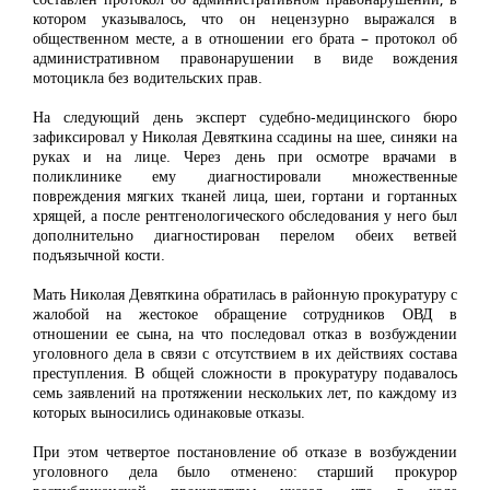
котором указывалось, что он нецензурно выражался в
общественном месте, а в отношении его брата – протокол об
административном правонарушении в виде вождения
мотоцикла без водительских прав.
На следующий день эксперт судебно-медицинского бюро
зафиксировал у Николая Девяткина ссадины на шее, синяки на
руках и на лице. Через день при осмотре врачами в
поликлинике ему диагностировали множественные
повреждения мягких тканей лица, шеи, гортани и гортанных
хрящей, а после рентгенологического обследования у него был
дополнительно диагностирован перелом обеих ветвей
подъязычной кости.
Мать Николая Девяткина обратилась в районную прокуратуру с
жалобой на жестокое обращение сотрудников ОВД в
отношении ее сына, на что последовал отказ в возбуждении
уголовного дела в связи с отсутствием в их действиях состава
преступления. В общей сложности в прокуратуру подавалось
семь заявлений на протяжении нескольких лет, по каждому из
которых выносились одинаковые отказы.
При этом четвертое постановление об отказе в возбуждении
уголовного дела было отменено: старший прокурор