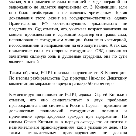
указал, что применение силы полицией в ходе операций по
задержанию не является нарушением ст. 3 Конвенции, если
оно было необходимо и не являлось чрезмерным. Бремя
доказывания этого лежит на государстве-ответчике, однако
Правительство РФ соответствующих доказательств не
представило. Суд отметил, что, учитывая возраст заявителя на
момент происшествия и серьезный характер его травм, сила,
использованная сотрудником милиции, была явно чрезмерной,
необоснованной и направленной на его запугивание. А так как
применение силы со стороны сотрудников ОВД причинило
заявителю сильную боль и душевные страдания, она по сути
является пыткой.
Таким образом, ЕСПЧ признал нарушение ст. 3 Конвенции.
По итогам разбирательства Суд присудил Николаю Девяткину
компенсацию морального вреда в размере 50 тысяч евро.
Комментируя постановление ЕСПЧ, адвокат Сергей Князькин
отметил, что оно свидетельствует о двух проблемах
правоохранительной системы в России. Первая – превышение
должностных полномочий сотрудниками полиции и
причинение вреда здоровью граждан при задержании. По
словам Сергея Князькина, в первую очередь это относится к
незначительным правонарушениям, как в указанном деле. «По
таким незначительным правонарушениям не должна