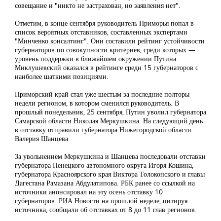
совещание и "никто не застрахован, но заявления нет".
Отметим, в конце сентября руководитель Приморья попал в
список вероятных отставников, составленных экспертами
"Минченко консалтинг". Они составили рейтинг устойчивости
губернаторов по совокупности критериев, среди которых —
уровень поддержки в ближайшем окружении Путина.
Миклушевский оказался в рейтинге среди 15 губернаторов с
наиболее шаткими позициями.
Приморский край стал уже шестым за последние полторы
недели регионом, в котором сменился руководитель. В
прошлый понедельник, 25 сентября, Путин уволил губернатора
Самарской области Николая Меркушкина. На следующий день
в отставку отправили губернатора Нижегородской области
Валерия Шанцева.
За увольнением Меркушкина и Шанцева последовали отставки
губернатора Ненецкого автономного округа Игоря Кошина,
губернатора Красноярского края Виктора Толоконского и главы
Дагестана Рамазана Абдулатипова. РБК ранее со ссылкой на
источники анонсировал на эту осень отставку 10
губернаторов. РИА Новости на прошлой неделе, цитируя
источника, сообщали об отставках от 8 до 11 глав регионов.