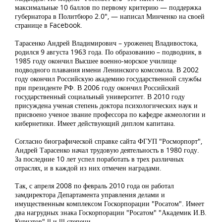
максимальные 10 баллов по первому критерию — поддержка
губернатора в Политбюро 2.0", — написал Минченко на своей
странице в Facebook.
Тарасенко Андрей Владимирович – уроженец Владивостока,
родился 9 августа 1963 года. По образованию – подводник, в
1985 году окончил Высшее военно-морское училище
подводного плавания имени Ленинского комсомола. В 2002
году окончил Российскую академию государственной службы
при президенте РФ. В 2006 году окончил Российский
государственный социальный университет. В 2010 году
присуждена ученая степень доктора психологических наук и
присвоено ученое звание профессора по кафедре акмеологии и
кибернетики. Имеет действующий диплом капитана.
Согласно биографической справке сайта ФГУП "Росморпорт",
Андрей Тарасенко начал трудовую деятельность в 1980 году.
За последние 10 лет успел поработать в трех различных
отраслях, и в каждой из них отмечен наградами.
Так, с апреля 2008 по февраль 2010 года он работал
замдиректора Департамента управления делами и
имущественным комплексом Госкорпорации "Росатом". Имеет
два нагрудных знака Госкорпорации "Росатом" "Академик И.В.
Курчатов" II и III степени.