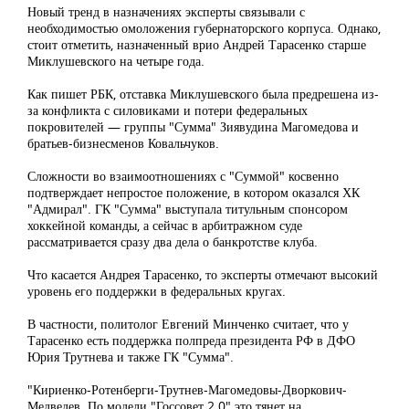
Новый тренд в назначениях эксперты связывали с
необходимостью омоложения губернаторского корпуса. Однако,
стоит отметить, назначенный врио Андрей Тарасенко старше
Миклушевского на четыре года.
Как пишет РБК, отставка Миклушевского была предрешена из-
за конфликта с силовиками и потери федеральных
покровителей — группы "Сумма" Зиявудина Магомедова и
братьев-бизнесменов Ковальчуков.
Сложности во взаимоотношениях с "Суммой" косвенно
подтверждает непростое положение, в котором оказался ХК
"Адмирал". ГК "Сумма" выступала титульным спонсором
хоккейной команды, а сейчас в арбитражном суде
рассматривается сразу два дела о банкротстве клуба.
Что касается Андрея Тарасенко, то эксперты отмечают высокий
уровень его поддержки в федеральных кругах.
В частности, политолог Евгений Минченко считает, что у
Тарасенко есть поддержка полпреда президента РФ в ДФО
Юрия Трутнева и также ГК "Сумма".
"Кириенко-Ротенберги-Трутнев-Магомедовы-Дворкович-
Медведев. По модели "Госсовет 2.0" это тянет на