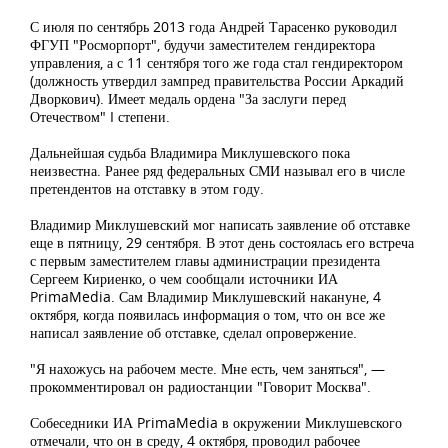
С июля по сентябрь 2013 года Андрей Тарасенко руководил
ФГУП "Росморпорт", будучи заместителем гендиректора
управления, а с 11 сентября того же года стал гендиректором
(должность утвердил зампред правительства России Аркадий
Дворкович). Имеет медаль ордена "За заслуги перед
Отечеством" I степени.
Дальнейшая судьба Владимира Миклушевского пока
неизвестна. Ранее ряд федеральных СМИ называл его в числе
претендентов на отставку в этом году.
Владимир Миклушевский мог написать заявление об отставке
еще в пятницу, 29 сентября. В этот день состоялась его встреча
с первым заместителем главы администрации президента
Сергеем Кириенко, о чем сообщали источники ИА
PrimaMedia. Сам Владимир Миклушевский накануне, 4
октября, когда появилась информация о том, что он все же
написал заявление об отставке, сделал опровержение.
"Я нахожусь на рабочем месте. Мне есть, чем заняться", —
прокомментировал он радиостанции "Говорит Москва".
Собеседники ИА PrimaMedia в окружении Миклушевского
отмечали, что он в среду, 4 октября, проводил рабочее