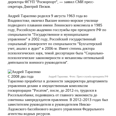
директора ФГУП "Росморпорт", — заявил СМИ пресс-
секретарь Дмитрий Песков.
Андрей Тарасенко родился 9 августа 1963 года во
Владивостоке, окончил Высшее военно-морское училище
подводного плавания имени Ленинского комсомола в 1985
году, Российскую академию госслужбы при президенте РФ по
специальности "Государственное и муниципальное
управление" в 2002 году, Российский государственный
социальный университет по специальности "Бухгалтерский
учет, анализ и аудит" в 2006-м. Имеет степень доктора
психологических наук, темой диссертации была "Социально-
психологические закономерности и механизмы оптимальной
деятельности военного руководителя".
С 2008 два года
Андрей Тарасенко. Фото: Пресс-служба президента РФ
Тарасенко проработал в должности замдиректора департамента
управления делами и имущественным комплексом
госкорпорации "Росатом", после, до 2012-го, трудился в
Россельхозбанке, поднявшись от главного экономиста до
советника зампредседателя правления. В 2012–2013 годах был
заместителем руководителя и руководителем Невско-
Ладожского бассейнового водного управления Федерального
агентства водных ресурсов.