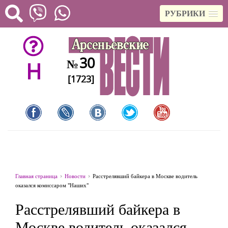
РУБРИКИ
30
№
H
[1723]
Главная страница
Новости
Расстрелявший байкера в Москве водитель
оказался комиссаром "Наших"
Расстрелявший байкера в
Москве водитель оказался