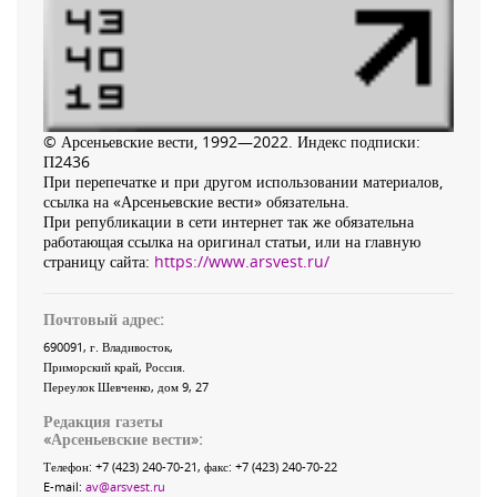
© Арсеньевские вести, 1992—2022. Индекс подписки:
П2436
При перепечатке и при другом использовании материалов,
ссылка на «Арсеньевские вести» обязательна.
При републикации в сети интернет так же обязательна
работающая ссылка на оригинал статьи, или на главную
страницу сайта:
https://www.arsvest.ru/
Почтовый адрес:
690091
, г.
Владивосток
,
Приморский край
,
Россия
.
Переулок Шевченко
, дом 9, 27
Редакция газеты
«
Арсеньевские вести
»:
Телефон:
+7 (423) 240-70-21
, факс:
+7 (423) 240-70-22
E-mail:
av@arsvest.ru