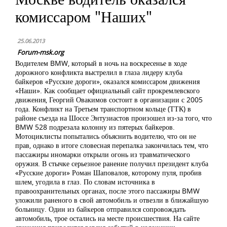
комиссаром "Наших"
25.06.2013
Forum-msk.org
Водителем BMW, который в ночь на воскресенье в ходе
дорожного конфликта выстрелил в глаза лидеру клуба
байкеров «Русские дороги», оказался комиссаром движения
«Наши». Как сообщает официальный сайт прокремлевского
движения, Георгий Овакимов состоит в организации с 2005
года. Конфликт на Третьем транспортном кольце (ТТК) в
районе съезда на Шоссе Энтузиастов произошел из-за того, что
BMW 528 подрезала колонну из пятерых байкеров.
Мотоциклисты попытались объяснить водителю, что он не
прав, однако в итоге словесная перепалка закончилась тем, что
пассажиры иномарки открыли огонь из травматического
оружия. В стычке серьезное ранение получил президент клуба
«Русские дороги» Роман Шаповалов, которому пуля, пробив
шлем, угодила в глаз. По словам источника в
правоохранительных органах, после этого пассажиры BMW
уложили раненого в свой автомобиль и отвезли в ближайшую
больницу. Один из байкеров отправился сопровождать
автомобиль, трое остались на месте происшествия. На сайте