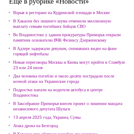
Еще в рубрике «Новости»
Взрыв в ресторане на Кудринской площади в Москве
В Хакасии без лишнего шума отменили миллионную
выплату семьям погибших бойцов СВО
Во Владивостоке у здания прокуратуры Приморья открыли
памятник основателю ВЧК Феликсу Дзержинскому
В Адлере задержали девушек, снимавших видео на фоне
горящей нефтебазы
Новые переговоры Москвы и Киева могут пройти в Стамбуле
23 или 24 июля
Два человека погибли и около десяти пострадали после
ночной атаки на Украинские города
Подростки напали на водителя автобуса в центре
Владивостока
В Заксобрание Приморья внесен проект о лишении мандата
независимого депутата Шульги
13 апреля 2025 года, Украина, Сумы.
Атака дрона на Белгород
В Херсоне при обстреле погибли два человека