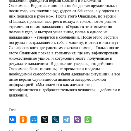
движения приводится версия событий в изложении
Овакимова. Водитель иномарки якобы достал оружие только
после того, как получил ряд ударов от байкеров, а у одного из
них появился в руке нож. После этого Овакимов, по версии
«Наших», произвел выстрел в воздух и только потом решил
стрелять по ногам нападавших. «Однако в этот момент он
получил удар, и выстрел ушел выше, попав в одного из
нападавших», - говорится в сообщении. После этого Георгий
погрузил пострадавшего к себе в машину, и отвез в институт
Склифосовского, где раненому оказали помощь. Только после
этого Овакимов поехал в травмпункт, где ему зафиксировали
множественные ушибы и сотрясение мозга, полученные в
результате нападения». В движении уверены, что действия
Овакимова были «законны, не превышали пределы
необходимой самообороны и были адекватны ситуации», а все
иные версии случившегося являются заведомо ложной
информацией. «Мы знаем его как адекватного,
неконфликтного и доброжелательного человека», - добавили в
движении.
Теги: