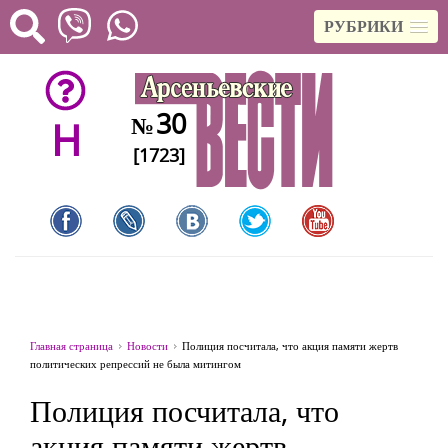
РУБРИКИ
30
№
H
[1723]
Главная страница
Новости
Полиция посчитала, что акция памяти жертв
политических репрессий не была митингом
Полиция посчитала, что
акция памяти жертв