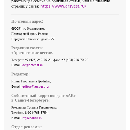
работающая ссылка на оригинал статьи, или на главную
страницу сайта:
https://www.arsvest.ru/
Почтовый адрес:
690091
, г.
Владивосток
,
Приморский край
,
Россия
.
Переулок Шевченко
, дом 9, 27
Редакция газеты
«
Арсеньевские вести
»:
Телефон:
+7 (423) 240-70-21
, факс:
+7 (423) 240-70-22
E-mail:
av@arsvest.ru
Редактор:
Ирина Георгиевна Гребнёва,
E-mail:
editor@arsvest.ru
Собственный корреспондент «АВ»
в Санкт-Петербурге:
Романенко Татьяна Гаврииловна,
Телефон: 8-921-765-5754,
E-mail:
rtg@narod.ru
Отдел рекламы: