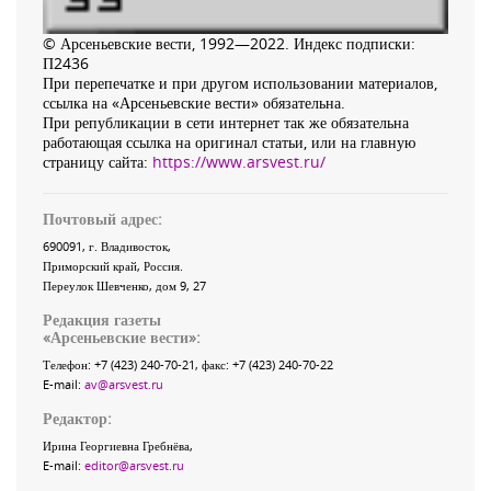
© Арсеньевские вести, 1992—2022. Индекс подписки:
П2436
При перепечатке и при другом использовании материалов,
ссылка на «Арсеньевские вести» обязательна.
При републикации в сети интернет так же обязательна
работающая ссылка на оригинал статьи, или на главную
страницу сайта:
https://www.arsvest.ru/
Почтовый адрес:
690091
, г.
Владивосток
,
Приморский край
,
Россия
.
Переулок Шевченко
, дом 9, 27
Редакция газеты
«
Арсеньевские вести
»:
Телефон:
+7 (423) 240-70-21
, факс:
+7 (423) 240-70-22
E-mail:
av@arsvest.ru
Редактор:
Ирина Георгиевна Гребнёва,
E-mail:
editor@arsvest.ru