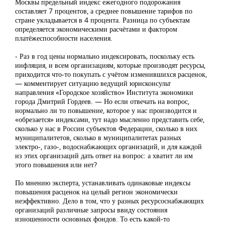
Москвы предельный индекс ежегодного подорожания
составляет 7 процентов, а среднее повышение тарифов по
стране укладывается в 4 процента. Разница по субъектам
определяется экономическими расчётами и фактором
платёжеспособности населения.
- Раз в год цены нормально индексировать, поскольку есть
инфляция, и всем организациям, которые производят ресурсы,
приходится что-то покупать с учётом изменившихся расценок,
— комментирует ситуацию ведущий юрисконсульт
направления «Городское хозяйство» Института экономики
города Дмитрий Гордеев. — Но если отвечать на вопрос,
нормально ли то повышение, которое у нас производится и
«обрезается» индексами, тут надо мысленно представить себе,
сколько у нас в России субъектов Федерации, сколько в них
муниципалитетов, сколько в муниципалитетах разных
электро-, газо-, водоснабжающих организаций, и для каждой
из этих организаций дать ответ на вопрос: а хватит ли им
этого повышения или нет?
По мнению эксперта, устанавливать одинаковые индексы
повышения расценок на целый регион экономически
неэффективно. Дело в том, что у разных ресурсоснабжающих
организаций различные запросы ввиду состояния
изношенности основных фондов. То есть какой-то