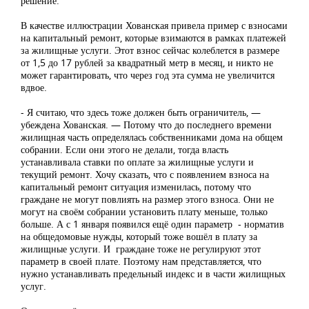
решение.
В качестве иллюстрации Хованская привела пример с взносами
на капитальный ремонт, которые взимаются в рамках платежей
за жилищные услуги. Этот взнос сейчас колеблется в размере
от 1,5 до 17 рублей за квадратный метр в месяц, и никто не
может гарантировать, что через год эта сумма не увеличится
вдвое.
- Я считаю, что здесь тоже должен быть ограничитель, —
убеждена Хованская. — Потому что до последнего времени
жилищная часть определялась собственниками дома на общем
собрании. Если они этого не делали, тогда власть
устанавливала ставки по оплате за жилищные услуги и
текущий ремонт. Хочу сказать, что с появлением взноса на
капитальный ремонт ситуация изменилась, потому что
граждане не могут повлиять на размер этого взноса. Они не
могут на своём собрании установить плату меньше, только
больше. А с 1 января появился ещё один параметр - норматив
на общедомовые нужды, который тоже вошёл в плату за
жилищные услуги. И граждане тоже не регулируют этот
параметр в своей плате. Поэтому нам представляется, что
нужно устанавливать предельный индекс и в части жилищных
услуг.