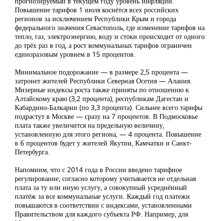
прогнозируемый в текущем году уровень инфляции.
Повышение тарифов 1 июля коснётся всех российских
регионов за исключением Республики Крым и города
федерального значения Севастополь, где изменение тарифов на
тепло, газ, электроэнергию, воду и стоки происходит от одного
до трёх раз в год, а рост коммунальных тарифов ограничен
единоразовым уровнем в 15 процентов.
Минимальное подорожание — в размере 2,5 процента —
затронет жителей Республики Северная Осетия — Алания.
Мизерные индексы роста также приняты по отношению к
Алтайскому краю (3,2 процента), республикам Дагестан и
Кабардино-Балкарии (по 3,3 процента). Сильнее всего тарифы
подрастут в Москве — сразу на 7 процентов. В Подмосковье
плата также увеличится на предельную величину,
установленную для этого региона, — 4 процента. Повышение
в 6 процентов будет у жителей Якутии, Камчатки и Санкт-
Петербурга.
Напомним, что с 2014 года в России введено тарифное
регулирование, согласно которому учитывается не отдельная
плата за ту или иную услугу, а совокупный усреднённый
платёж за все коммунальные услуги. Каждый год платежи
повышаются в соответствии с индексами, установленными
Правительством для каждого субъекта РФ. Например, для