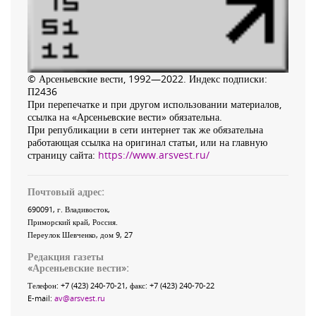
© Арсеньевские вести, 1992—2022. Индекс подписки:
П2436
При перепечатке и при другом использовании материалов,
ссылка на «Арсеньевские вести» обязательна.
При републикации в сети интернет так же обязательна
работающая ссылка на оригинал статьи, или на главную
страницу сайта:
https://www.arsvest.ru/
Почтовый адрес:
690091
, г.
Владивосток
,
Приморский край
,
Россия
.
Переулок Шевченко
, дом 9, 27
Редакция газеты
«
Арсеньевские вести
»:
Телефон:
+7 (423) 240-70-21
, факс:
+7 (423) 240-70-22
E-mail:
av@arsvest.ru