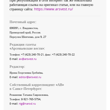
При републикации в сети интернет так же обязательна
работающая ссылка на оригинал статьи, или на главную
страницу сайта:
https://www.arsvest.ru/
Почтовый адрес:
690091
, г.
Владивосток
,
Приморский край
,
Россия
.
Переулок Шевченко
, дом 9, 27
Редакция газеты
«
Арсеньевские вести
»:
Телефон:
+7 (423) 240-70-21
, факс:
+7 (423) 240-70-22
E-mail:
av@arsvest.ru
Редактор:
Ирина Георгиевна Гребнёва,
E-mail:
editor@arsvest.ru
Собственный корреспондент «АВ»
в Санкт-Петербурге:
Романенко Татьяна Гаврииловна,
Телефон: 8-921-765-5754,
E-mail:
rtg@narod.ru