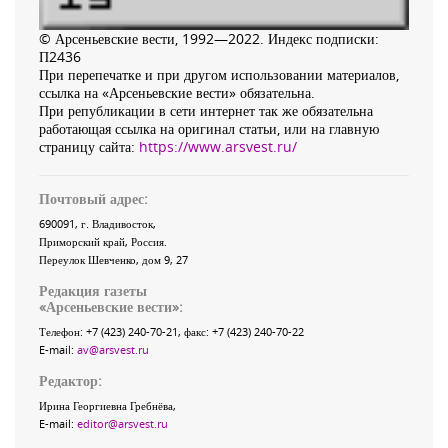
© Арсеньевские вести, 1992—2022. Индекс подписки:
П2436
При перепечатке и при другом использовании материалов,
ссылка на «Арсеньевские вести» обязательна.
При републикации в сети интернет так же обязательна
работающая ссылка на оригинал статьи, или на главную
страницу сайта:
https://www.arsvest.ru/
Почтовый адрес:
690091
, г.
Владивосток
,
Приморский край
,
Россия
.
Переулок Шевченко
, дом 9, 27
Редакция газеты
«
Арсеньевские вести
»:
Телефон:
+7 (423) 240-70-21
, факс:
+7 (423) 240-70-22
E-mail:
av@arsvest.ru
Редактор:
Ирина Георгиевна Гребнёва,
E-mail:
editor@arsvest.ru