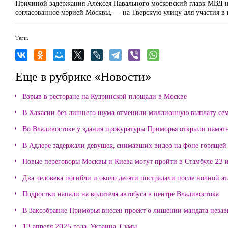
Причиной задержания Алексея Навального московский главк МВД н
согласованное мэрией Москвы, — на Тверскую улицу для участия в н
Теги:
Еще в рубрике «Новости»
Взрыв в ресторане на Кудринской площади в Москве
В Хакасии без лишнего шума отменили миллионную выплату се
Во Владивостоке у здания прокуратуры Приморья открыли памя
В Адлере задержали девушек, снимавших видео на фоне горящей
Новые переговоры Москвы и Киева могут пройти в Стамбуле 23 
Два человека погибли и около десяти пострадали после ночной а
Подростки напали на водителя автобуса в центре Владивостока
В Заксобрание Приморья внесен проект о лишении мандата неза
13 апреля 2025 года, Украина, Сумы.