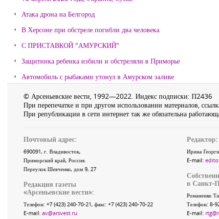
Атака дрона на Белгород
В Херсоне при обстреле погибли два человека
С ПРИСТАВКОЙ "АМУРСКИЙ"
Защитника ребенка избили и обстреляли в Приморье
Автомобиль с рыбаками утонул в Амурском заливе
© Арсеньевские вести, 1992—2022. Индекс подписки: П2436
При перепечатке и при другом использовании материалов, ссылка
При републикации в сети интернет так же обязательна работающа
Почтовый адрес:
Редактор:
690091
, г.
Владивосток
,
Ирина Георги
Приморский край
,
Россия
.
E-mail:
edito
Переулок Шевченко
, дом 9, 27
Собственн
в Санкт-П
Редакция газеты
«
Арсеньевские вести
»:
Романенко Та
Телефон:
+7 (423) 240-70-21
, факс:
+7 (423) 240-70-22
Телефон: 8-9
E-mail:
av@arsvest.ru
E-mail:
rtg@