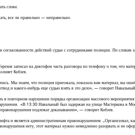
ать слова:
вать, все ли правильно — неправильно.
 и согласованности действий судьи с сотрудниками полиции. По словам з
ерехов записал на диктофон часть разговора по телефону о том, что мате
полняет Кобзев.
апись. Мы знаем, что полиция приезжала, показала вам материал, вы оши
отвод и какого-нибудь еще судью взять в это дело», — говорит Навальный
ть в повторном нарушении порядка организации массового мероприятия (ч
арушения. «В 13:30 Навальный был задержан на улице Мастеркова в Мо
я правонарушения подлежат доказыванию», — говорит Кобзев.
лифта и является административным правонарушением. „Организовал, как
вонарушения нету, этот материал нужно немедленно разорвать и не офо