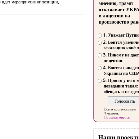
де идет мероприятие оппозиции,
мнению, трамп
отказывает УКР
в лицензии на
производство рак
1. Уважает Путин
2. Боится увелич
эскалацию конфл
3. Никому не дает
лицензии.
4. Боится нападе
Украины на СШ
5. Просто у него 
поведения такая:
обещать и не сдел
Всего проголосовало
1 человек
Прошлые опросы
Наши проект