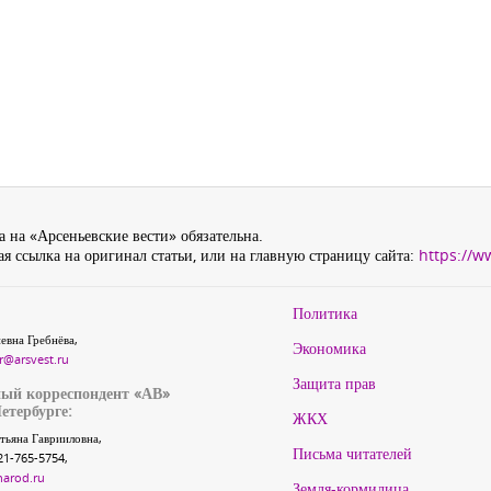
 на «Арсеньевские вести» обязательна.
я ссылка на оригинал статьи, или на главную страницу сайта:
https://w
Политика
евна Гребнёва,
Экономика
r@arsvest.ru
Защита прав
ый корреспондент «АВ»
етербурге:
ЖКХ
тьяна Гаврииловна,
Письма читателей
21-765-5754,
narod.ru
Земля-кормилица