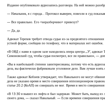
Издание опубликовало аудиозапись разговора. На ней можно разобр
— Начальник, я с города… Протокол выверен, повезли в суд показы
— Все правильно. Его <неразборчиво> привезут?
— Да, да.
Адвокат Терехов требует отвода судьи из-за предвзятого отношения
устной форме, сообщив по телефону, что в материалах нет ошибок.
«В ОВД с нами в одном зале находились опера центра „Э“, адвокат Т
Симоновский суд, чтобы судья посмотрел, все ли правильно», — до
«Вы в наибольшей степени заинтересованы, потому что есть аудиоз
дела, вы фактически фабриковали уголовное дело. Вам лучше взять 
Также адвокат Кобзеев утверждает, что Навального не могут обвиня
дела не указано время и место совершения оппозиционером правон
статье 20.2 (КоАП) он совершать не мог. Время и место совершени
«В 13:30 я вышел из лифта и был задержан. Может быть, выход из 
своего дома, — сказал Навальный. — Если времени совершения пра