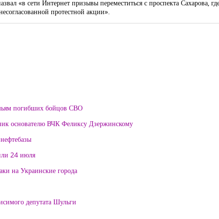
азвал
«в сети Интернет призывы переместит­ься с проспекта Саха­рова, г
ес­огласованной протест­ной акции».
мьям погибших бойцов СВО
тник основателю ВЧК Феликсу Дзержинскому
 нефтебазы
или 24 июля
таки на Украинские города
висимого депутата Шульги