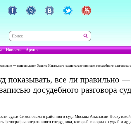
ы
Новости
Архив
 правильно — неправильно» Защита Навального располагает записью досудебного разговора су
уд показывать, все ли правильно 
записью досудебного разговора су
тости судьи Симоновского районного суда Москвы Анастасии Лоскутово
ь фотография оперативного сотрудника, который говорил с судьей и ауд