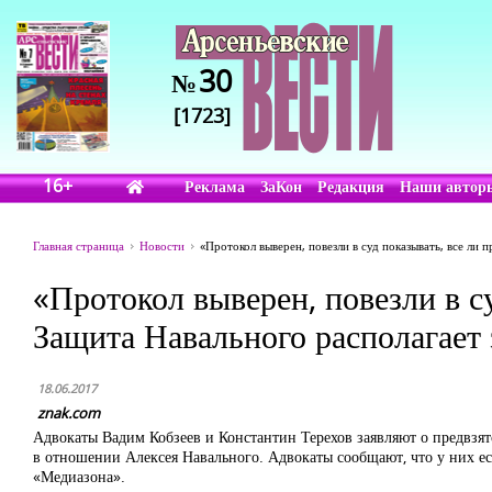
30
№
[1723]
16+
Реклама
ЗаКон
Редакция
Наши автор
Главная страница
Новости
«Протокол выверен, повезли в суд показывать, все ли
«Протокол выверен, повезли в с
Защита Навального располагает 
18.06.2017
znak.com
Адвокаты Вадим Кобзеев и Константин Терехов заявляют о предвзя
в отношении Алексея Навального. Адвокаты сообщают, что у них ест
«Медиазона».