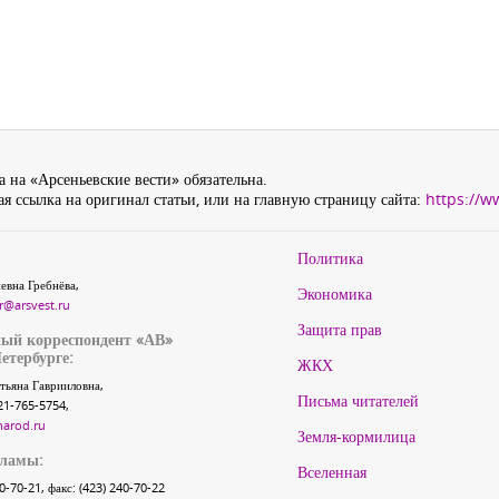
 на «Арсеньевские вести» обязательна.
я ссылка на оригинал статьи, или на главную страницу сайта:
https://w
Политика
евна Гребнёва,
Экономика
r@arsvest.ru
Защита прав
ый корреспондент «АВ»
етербурге:
ЖКХ
тьяна Гаврииловна,
Письма читателей
21-765-5754,
narod.ru
Земля-кормилица
кламы:
Вселенная
40-70-21, факс: (423) 240-70-22