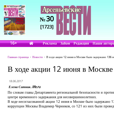
30
№
[1723]
16+
Реклама
ЗаКон
Редакция
Наши автор
Главная страница
Новости
В ходе акции 12 июня в Москве было задержано 136 
В ходе акции 12 июня в Москве
18.06.2017
Елена Ситник. life.ru
По словам главы Департамента региональной безопасности и прот
центре временного задержания для несовершеннолетних.
В ходе несогласованной акции 12 июня в Москве было задержано 1
коррупции Москвы Владимир Черников, со 121 из них были провед