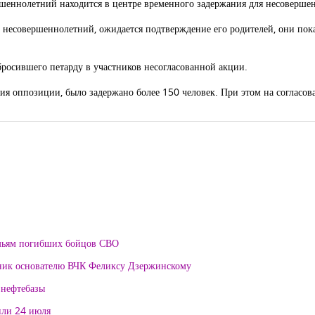
ршеннолетний находится в центре временного задержания для несоверше
он несовершеннолетний, ожидается подтверждение его родителей, они п
бросившего петарду в участников несогласованной акции.
ия оппозиции, было задержано более 150 человек. При этом на согласо
мьям погибших бойцов СВО
тник основателю ВЧК Феликсу Дзержинскому
 нефтебазы
или 24 июля