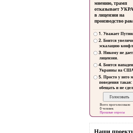
мнению, трамп
отказывает УКР
в лицензии на
производство рак
1. Уважает Путин
2. Боится увелич
эскалацию конфл
3. Никому не дает
лицензии.
4. Боится нападе
Украины на СШ
5. Просто у него 
поведения такая:
обещать и не сдел
Всего проголосовало
0 человек
Прошлые опросы
Наши проект