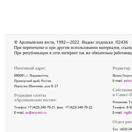
© Арсеньевские вести, 1992—2022. Индекс подписки: П2436
При перепечатке и при другом использовании материалов, ссылка
При републикации в сети интернет так же обязательна работающа
Почтовый адрес:
Редактор:
690091
, г.
Владивосток
,
Ирина Георги
Приморский край
,
Россия
.
E-mail:
edito
Переулок Шевченко
, дом 9, 27
Собственн
в Санкт-П
Редакция газеты
«
Арсеньевские вести
»:
Романенко Та
Телефон:
+7 (423) 240-70-21
, факс:
+7 (423) 240-70-22
Телефон: 8-9
E-mail:
av@arsvest.ru
E-mail:
rtg@
Отдел ре
Тел.: (423) 2