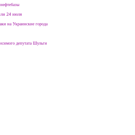
 нефтебазы
или 24 июля
таки на Украинские города
висимого депутата Шульги