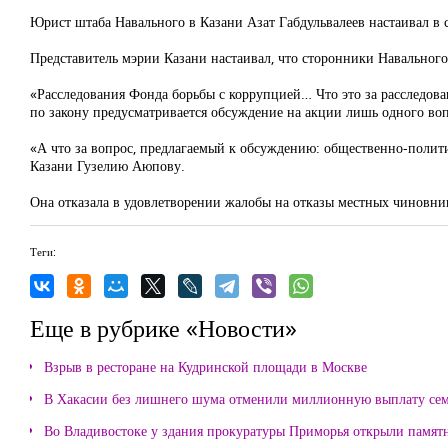
Юрист штаба Навального в Казани Азат Габдульвалеев настаивал в с
Представитель мэрии Казани настаивал, что сторонники Навального
«Расследования Фонда борьбы с коррупцией… Что это за расследован
по закону предусматривается обсуждение на акции лишь одного вопр
«А что за вопрос, предлагаемый к обсуждению: общественно-полит
Казани Гузелию Аюпову.
Она отказала в удовлетворении жалобы на отказы местных чиновник
Теги:
Еще в рубрике «Новости»
Взрыв в ресторане на Кудринской площади в Москве
В Хакасии без лишнего шума отменили миллионную выплату се
Во Владивостоке у здания прокуратуры Приморья открыли памя