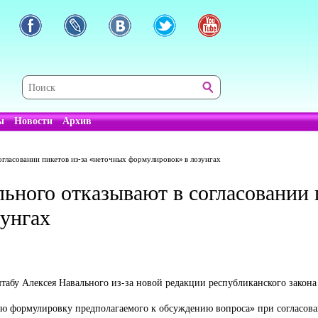
ы
Новости
Архив
огласовании пикетов из-за «неточных формулировок» в лозунгах
ьного отказывают в согласовании 
унгах
абу Алексея Навального из-за новой редакции республиканского закона
ую формулировку предполагаемого к обсуждению вопроса» при согласов