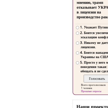
мнению, трамп
отказывает УКР
в лицензии на
производство рак
1. Уважает Путин
2. Боится увелич
эскалацию конфл
3. Никому не дает
лицензии.
4. Боится нападе
Украины на СШ
5. Просто у него 
поведения такая:
обещать и не сдел
Всего проголосовало
1 человек
Прошлые опросы
Наши проект