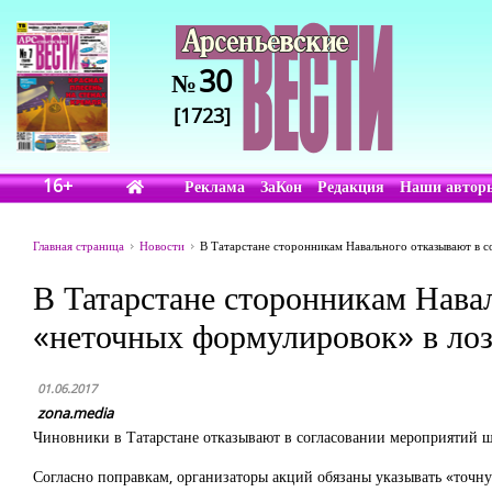
30
№
[1723]
16+
Реклама
ЗаКон
Редакция
Наши автор
Главная страница
Новости
В Татарстане сторонникам Навального отказывают в с
В Татарстане сторонникам Навал
«неточных формулировок» в лоз
01.06.2017
zona.media
Чиновники в Татарстане отказывают в согласовании мероприятий шт
Согласно поправкам, организаторы акций обязаны указывать «точн