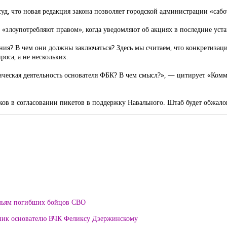
уд, что новая редакция закона позволяет городской администрации «сабо
 «злоупотребляют правом», когда уведомляют об акциях в последние уст
ия? В чем они должны заключаться? Здесь мы считаем, что конкретизации
оса, а не нескольких.
ическая деятельность основателя ФБК? В чем смысл?», — цитирует «Комм
ов в согласовании пикетов в поддержку Навального. Штаб будет обжало
мьям погибших бойцов СВО
тник основателю ВЧК Феликсу Дзержинскому