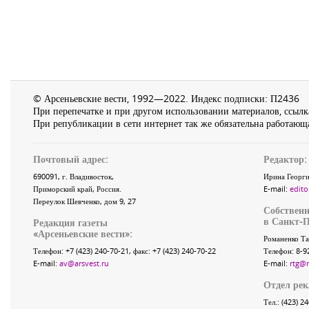
© Арсеньевские вести, 1992—2022. Индекс подписки: П2436
При перепечатке и при другом использовании материалов, ссылка
При републикации в сети интернет так же обязательна работающа
Почтовый адрес:
Редактор:
690091
, г.
Владивосток
,
Ирина Георги
Приморский край
,
Россия
.
E-mail:
edito
Переулок Шевченко
, дом 9, 27
Собственн
в Санкт-П
Редакция газеты
«
Арсеньевские вести
»:
Романенко Та
Телефон:
+7 (423) 240-70-21
, факс:
+7 (423) 240-70-22
Телефон: 8-9
E-mail:
av@arsvest.ru
E-mail:
rtg@
Отдел ре
Тел.: (423) 2