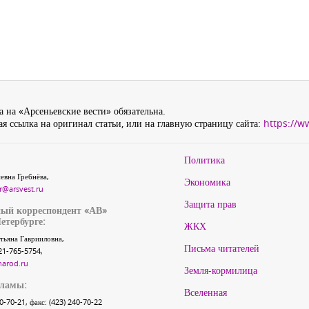
 на «Арсеньевские вести» обязательна.
я ссылка на оригинал статьи, или на главную страницу сайта:
https://w
Политика
евна Гребнёва,
Экономика
r@arsvest.ru
Защита прав
ый корреспондент «АВ»
етербурге:
ЖКХ
тьяна Гаврииловна,
Письма читателей
21-765-5754,
narod.ru
Земля-кормилица
кламы:
Вселенная
40-70-21, факс: (423) 240-70-22