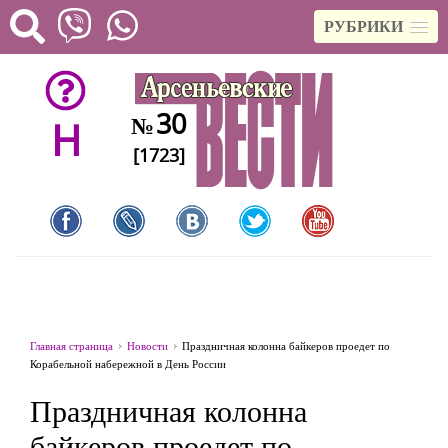
РУБРИКИ
30
№
H
[1723]
Главная страница
Новости
Праздничная колонна байкеров проедет по
Корабельной набережной в День России
Праздничная колонна
байкеров проедет по