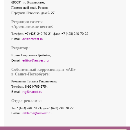
690091
, г.
Владивосток
,
Приморский край
,
Россия
.
Переулок Шевченко
, дом 9, 27
Редакция газеты
«
Арсеньевские вести
»:
Телефон:
+7 (423) 240-70-21
, факс:
+7 (423) 240-70-22
E-mail:
av@arsvest.ru
Редактор:
Ирина Георгиевна Гребнёва,
E-mail:
editor@arsvest.ru
Собственный корреспондент «АВ»
в Санкт-Петербурге:
Романенко Татьяна Гаврииловна,
Телефон: 8-921-765-5754,
E-mail:
rtg@narod.ru
Отдел рекламы:
Тел.: (423) 240-70-21, факс: (423) 240-70-22
E-mail:
reklama@arsvest.ru