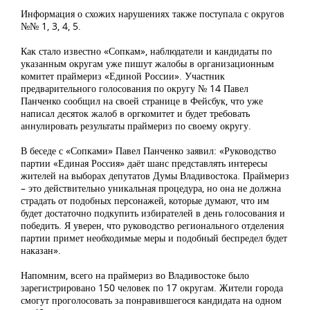
Информация о схожих нарушениях также поступала с округов
№№ 1, 3, 4, 5.
Как стало известно «Сопкам», наблюдатели и кандидаты по
указанным округам уже пишут жалобы в организационным
комитет праймериз «Единой России». Участник
предварительного голосования по округу № 14 Павел
Панченко сообщил на своей странице в Фейсбук, что уже
написал десяток жалоб в оргкомитет и будет требовать
аннулировать результаты праймериз по своему округу.
В беседе с «Сопками» Павел Панченко заявил: «Руководство
партии «Единая Россия» даёт шанс представлять интересы
жителей на выборах депутатов Думы Владивостока. Праймериз
– это действительно уникальная процедура, но она не должна
страдать от подобных персонажей, которые думают, что им
будет достаточно подкупить избирателей в день голосования и
победить. Я уверен, что руководство регионального отделения
партии примет необходимые меры и подобный беспредел будет
наказан».
Напомним, всего на праймериз во Владивостоке было
зарегистрировано 150 человек по 17 округам. Жители города
смогут проголосовать за понравившегося кандидата на одном