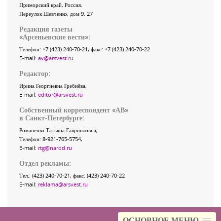
Приморский край
,
Россия
.
Переулок Шевченко
, дом 9, 27
Редакция газеты
«
Арсеньевские вести
»:
Телефон:
+7 (423) 240-70-21
, факс:
+7 (423) 240-70-22
E-mail:
av@arsvest.ru
Редактор:
Ирина Георгиевна Гребнёва,
E-mail:
editor@arsvest.ru
Собственный корреспондент «АВ»
в Санкт-Петербурге:
Романенко Татьяна Гаврииловна,
Телефон: 8-921-765-5754,
E-mail:
rtg@narod.ru
Отдел рекламы:
Тел.: (423) 240-70-21, факс: (423) 240-70-22
E-mail:
reklama@arsvest.ru
ОСНОВНОЕ МЕНЮ