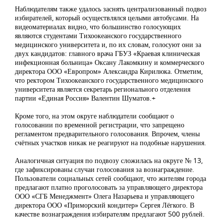
Наблюдателям также удалось заснять централизованный подвоз
избирателей, который осуществлялся целыми автобусами. На
видеоматериалах видно, что большинство голосующих
являются студентами Тихоокеанского государственного
медицинского университета и, по их словам, голосуют они за
двух кандидатов: главного врача ГБУЗ «Краевая клиническая
инфекционная больница» Оксану Лакомкину и коммерческого
директора ООО «Европром» Александра Кирилюка. Отметим,
что ректором Тихоокеанского государственного медицинского
университета является секретарь регионального отделения
партии «Единая Россия» Валентин Шуматов.
+
Кроме того, на этом округе наблюдатели сообщают о
голосовании по временной регистрации, что запрещено
регламентом предварительного голосования. Впрочем, члены
счётных участков никак не реагируют на подобные нарушения.
Аналогичная ситуация по подвозу сложилась на округе № 13,
где зафиксированы случаи голосования за вознаграждение.
Пользователи социальных сетей сообщают, что жителям города
предлагают платно проголосовать за управляющего директора
ООО «СГБ Менеджмент» Олега Назарьева и управляющего
директора ООО «Приморский кондитер» Сергея Лёгкого. В
качестве вознаграждения избирателям предлагают 500 рублей.