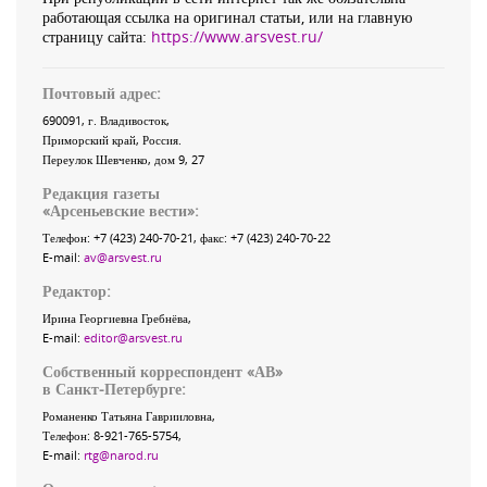
работающая ссылка на оригинал статьи, или на главную
страницу сайта:
https://www.arsvest.ru/
Почтовый адрес:
690091
, г.
Владивосток
,
Приморский край
,
Россия
.
Переулок Шевченко
, дом 9, 27
Редакция газеты
«
Арсеньевские вести
»:
Телефон:
+7 (423) 240-70-21
, факс:
+7 (423) 240-70-22
E-mail:
av@arsvest.ru
Редактор:
Ирина Георгиевна Гребнёва,
E-mail:
editor@arsvest.ru
Собственный корреспондент «АВ»
в Санкт-Петербурге:
Романенко Татьяна Гаврииловна,
Телефон: 8-921-765-5754,
E-mail:
rtg@narod.ru