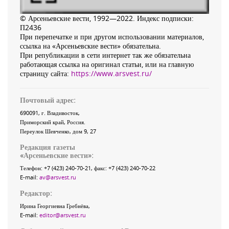
© Арсеньевские вести, 1992—2022. Индекс подписки:
П2436
При перепечатке и при другом использовании материалов,
ссылка на «Арсеньевские вести» обязательна.
При републикации в сети интернет так же обязательна
работающая ссылка на оригинал статьи, или на главную
страницу сайта:
https://www.arsvest.ru/
Почтовый адрес:
690091
, г.
Владивосток
,
Приморский край
,
Россия
.
Переулок Шевченко
, дом 9, 27
Редакция газеты
«
Арсеньевские вести
»:
Телефон:
+7 (423) 240-70-21
, факс:
+7 (423) 240-70-22
E-mail:
av@arsvest.ru
Редактор:
Ирина Георгиевна Гребнёва,
E-mail:
editor@arsvest.ru