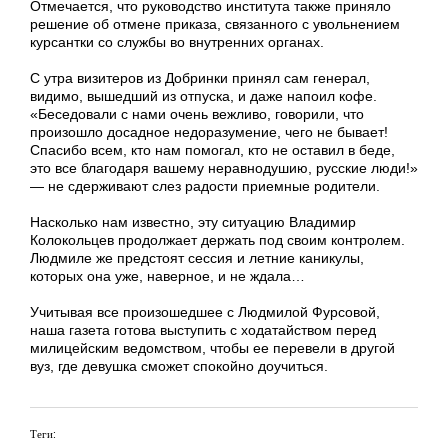
Отмечается, что руководство института также приняло
решение об отмене приказа, связанного с увольнением
курсантки со службы во внутренних органах.
С утра визитеров из Добринки принял сам генерал,
видимо, вышедший из отпуска, и даже напоил кофе.
«Беседовали с нами очень вежливо, говорили, что
произошло досадное недоразумение, чего не бывает!
Спасибо всем, кто нам помогал, кто не оставил в беде,
это все благодаря вашему неравнодушию, русские люди!»
— не сдерживают слез радости приемные родители.
Насколько нам известно, эту ситуацию Владимир
Колокольцев продолжает держать под своим контролем.
Людмиле же предстоят сессия и летние каникулы,
которых она уже, наверное, и не ждала…
Учитывая все произошедшее с Людмилой Фурсовой,
наша газета готова выступить с ходатайством перед
милицейским ведомством, чтобы ее перевели в другой
вуз, где девушка сможет спокойно доучиться.
Теги: