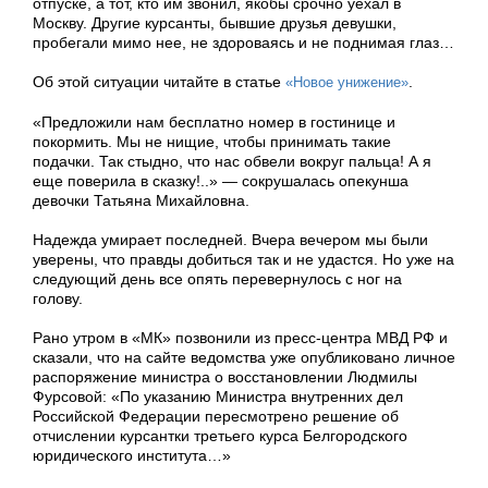
отпуске, а тот, кто им звонил, якобы срочно уехал в
Москву. Другие курсанты, бывшие друзья девушки,
пробегали мимо нее, не здороваясь и не поднимая глаз…
Об этой ситуации читайте в статье
.
«Новое унижение»
«Предложили нам бесплатно номер в гостинице и
покормить. Мы не нищие, чтобы принимать такие
подачки. Так стыдно, что нас обвели вокруг пальца! А я
еще поверила в сказку!..» — сокрушалась опекунша
девочки Татьяна Михайловна.
Надежда умирает последней. Вчера вечером мы были
уверены, что правды добиться так и не удастся. Но уже на
следующий день все опять перевернулось с ног на
голову.
Рано утром в «МК» позвонили из пресс-центра МВД РФ и
сказали, что на сайте ведомства уже опубликовано личное
распоряжение министра о восстановлении Людмилы
Фурсовой: «По указанию Министра внутренних дел
Российской Федерации пересмотрено решение об
отчислении курсантки третьего курса Белгородского
юридического института…»