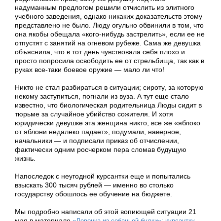
надуманным предлогом решили отчислить из элитного
учебного заведения, однако никаких доказательств этому
представлено не было. Люду огульно обвинили в том, что
она якобы обещала «кого-нибудь застрелить», если ее не
отпустят с занятий на огневом рубеже. Сама же девушка
объяснила, что в тот день чувствовала себя плохо и
просто попросила освободить ее от стрельбища, так как в
руках все-таки боевое оружие — мало ли что!
Никто не стал разбираться в ситуации; сироту, за которую
некому заступиться, погнали из вуза. А тут еще стало
известно, что биологическая родительница Люды сидит в
тюрьме за случайное убийство сожителя. И хотя
юридически девушке эта женщина никто, все же «яблоко
от яблони недалеко падает», подумали, наверное,
начальники — и подписали приказ об отчислении,
фактически одним росчерком пера сломав будущую
жизнь.
Напоследок с неугодной курсантки еще и попытались
взыскать 300 тысяч рублей — именно во столько
государству обошлось ее обучение на бюджете.
Мы подробно написали об этой вопиющей ситуации 21
мая в материале
«Девочка из собачьей будки»: курсантку