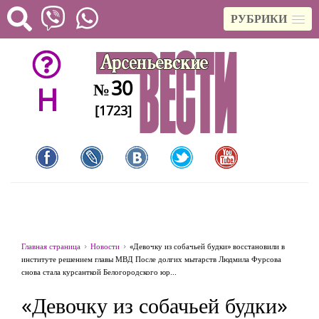
РУБРИКИ
30
№
H
[1723]
Главная страница
Новости
«Девочку из собачьей будки» восстановили в
институте решением главы МВД После долгих мытарств Людмила Фурсова
снова стала курсанткой Белогородского юр...
«Девочку из собачьей будки»