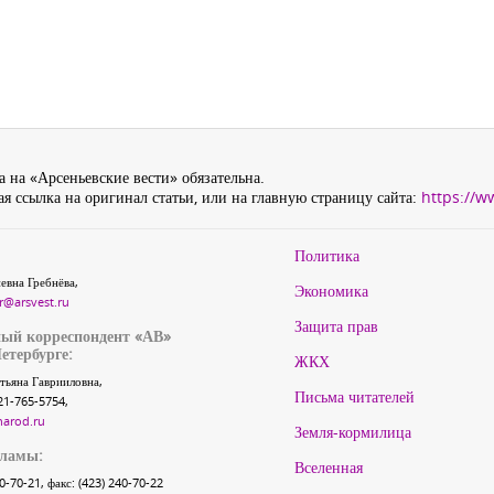
 на «Арсеньевские вести» обязательна.
я ссылка на оригинал статьи, или на главную страницу сайта:
https://w
Политика
евна Гребнёва,
Экономика
r@arsvest.ru
Защита прав
ый корреспондент «АВ»
етербурге:
ЖКХ
тьяна Гаврииловна,
Письма читателей
21-765-5754,
narod.ru
Земля-кормилица
кламы:
Вселенная
40-70-21, факс: (423) 240-70-22