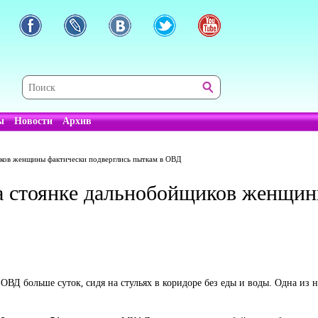
ы
Новости
Архив
иков женщины фактически подверглись пыткам в ОВД
а стоянке дальнобойщиков женщин
ВД больше суток, сидя на стульях в коридоре без еды и воды. Одна из н