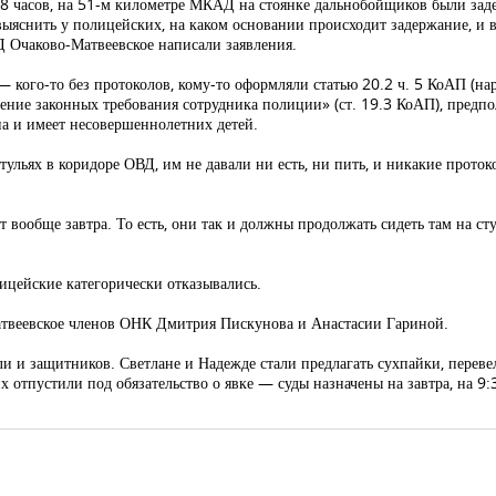
18 часов, на 51-м километре МКАД на стоянке дальнобойщиков были зад
яснить у полицейских, на каком основании происходит задержание, и в
ВД Очаково-Матвеевское написали заявления.
— кого-то без протоколов, кому-то оформляли статью 20.2 ч. 5 КоАП (н
ние законных требования сотрудника полиции» (ст. 19.3 КоАП), предп
на и имеет несовершеннолетних детей.
ульях в коридоре ОВД, им не давали ни есть, ни пить, и никакие проток
ут вообще завтра. То есть, они так и должны продолжать сидеть там на ст
ицейские категорически отказывались.
атвеевское членов ОНК Дмитрия Пискунова и Анастасии Гариной.
ли и защитников. Светлане и Надежде стали предлагать сухпайки, перевел
х отпустили под обязательство о явке — суды назначены на завтра, на 9