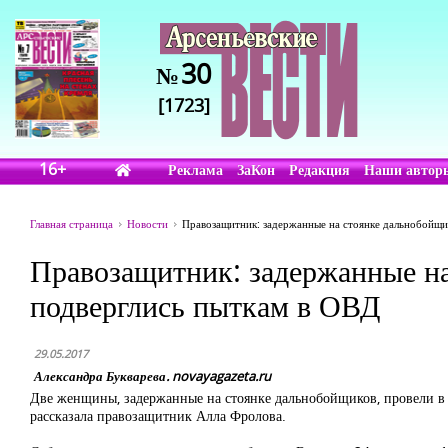
30
№
[1723]
16+
Реклама
ЗаКон
Редакция
Наши автор
Главная страница
Новости
Правозащитник: задержанные на стоянке дальнобойщ
Правозащитник: задержанные н
подверглись пыткам в ОВД
29.05.2017
Александра Букварева. novayagazeta.ru
Две женщины, задержанные на стоянке дальнобойщиков, провели в О
рассказала правозащитник Алла Фролова.