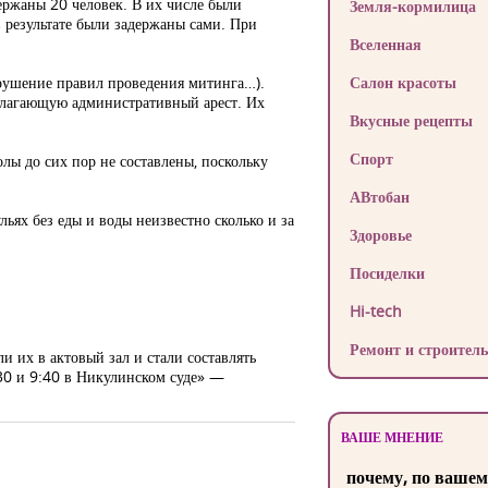
ержаны 20 человек. В их числе были
Земля-кормилица
 результате были задержаны сами. При
Вселенная
арушение правил проведения митинга…).
Салон красоты
олагающую административный арест. Их
Вкусные рецепты
Спорт
олы до сих пор не составлены, поскольку
АВтобан
ульях без еды и воды неизвестно сколько и за
Здоровье
Посиделки
Hi-tech
Ремонт и строитель
и их в актовый зал и стали составлять
:30 и 9:40 в Никулинском суде» —
ВАШЕ МНЕНИЕ
почему, по вашем