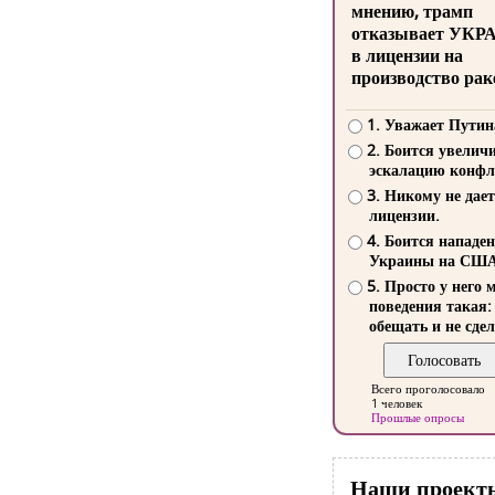
мнению, трамп
отказывает УКР
в лицензии на
производство рак
1. Уважает Путин
2. Боится увелич
эскалацию конфл
3. Никому не дает
лицензии.
4. Боится нападе
Украины на СШ
5. Просто у него 
поведения такая:
обещать и не сдел
Всего проголосовало
1 человек
Прошлые опросы
Наши проект