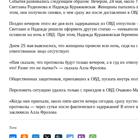
События развивались следующим образом. Вечером, 24 мая, около 
Светлана Родионова и Надежда Куражковская. Женщины пытались вы
этом, они получили синяки, о чем сразу же после доставление в О
Поздно вечером этого же дня всех задержанных из ОВД отпустили 
Светлане и Надежде решили оформить другую статью — «невыполне
оставили на ночь в ОВД. При этом, Надежда Куражковская беремен
Днем 25 мая выяснилось, что женщины провели всю ночь, сидя на ст
ответственное лицо отсутствует.
«Нам сказали, что протоколы будут только вечером, а в суд их отвез
что! Разве это не пытки?» — сказала Алла Фролова.
Общественных защитников, приехавших к ОВД, пускать внутрь пол
Переломить ситуацию удалось только с приездом в ОВД Очаково-М
«Когда они приехали, около пяти-шести вечера сегодня, сразу пусти
протоколы — через сутки после фактического задержания! В итоге и
заключила Алла Фролова.
Теги: