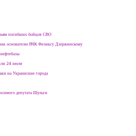
мьям погибших бойцов СВО
тник основателю ВЧК Феликсу Дзержинскому
 нефтебазы
или 24 июля
таки на Украинские города
висимого депутата Шульги