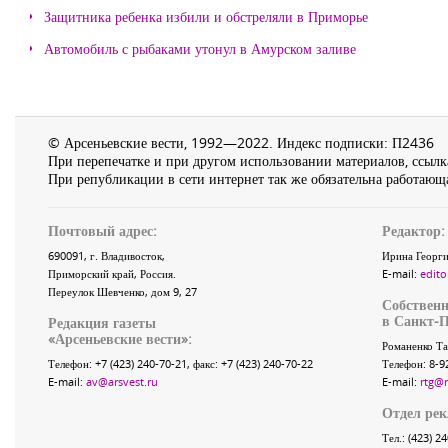
Защитника ребенка избили и обстреляли в Приморье
Автомобиль с рыбаками утонул в Амурском заливе
© Арсеньевские вести, 1992—2022. Индекс подписки: П2436
При перепечатке и при другом использовании материалов, ссылка
При републикации в сети интернет так же обязательна работающа
Почтовый адрес:
Редактор:
690091
, г.
Владивосток
,
Ирина Георги
Приморский край
,
Россия
.
E-mail:
edito
Переулок Шевченко
, дом 9, 27
Собственн
в Санкт-П
Редакция газеты
«
Арсеньевские вести
»:
Романенко Та
Телефон:
+7 (423) 240-70-21
, факс:
+7 (423) 240-70-22
Телефон: 8-9
E-mail:
av@arsvest.ru
E-mail:
rtg@
Отдел ре
Тел.: (423) 2