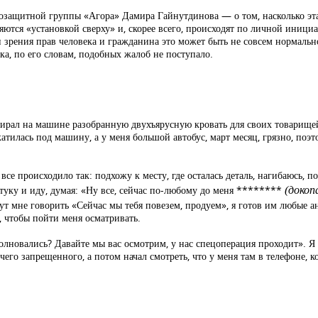
возащитной группы «Агора» Дамира Гайнутдинова — о том, насколько эт
яются «установкой сверху» и, скорее всего, происходят по личной иници
и зрения прав человека и гражданина это может быть не совсем нормальн
а, по его словам, подобных жалоб не поступало.
бирал на машине разобранную двухъярусную кровать для своих товарище
атилась под машину, а у меня большой автобус, март месяц, грязно, поэто
все происходило так: подхожу к месту, где осталась деталь, нагибаюсь, 
туку и иду, думая: «Ну все, сейчас по-любому до меня ********
(докоп
ут мне говорить «Сейчас мы тебя повезем, продуем», я готов им любые ан
о, чтобы пойти меня осматривать.
лновались? Давайте мы вас осмотрим, у нас спецоперация проходит». Я 
ничего запрещенного, а потом начал смотреть, что у меня там в телефоне, 