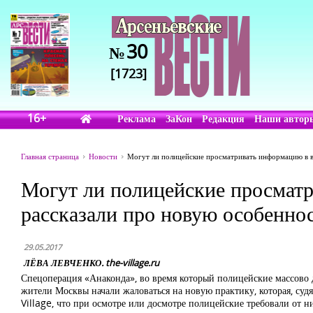
30
№
[1723]
16+
Реклама
ЗаКон
Редакция
Наши автор
Главная страница
Новости
Могут ли полицейские просматривать информацию в ва
Могут ли полицейские просмат
рассказали про новую особеннос
29.05.2017
ЛЁВА ЛЕВЧЕНКО. the-village.ru
Спецоперация «Анаконда», во время который полицейские массово д
жители Москвы начали жаловаться на новую практику, которая, судя
Village, что при осмотре или досмотре полицейские требовали от 