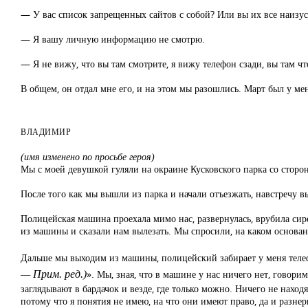
— У вас список запрещенных сайтов с собой? Или вы их все наизус
— Я вашу личную информацию не смотрю.
— Я не вижу, что вы там смотрите, я вижу телефон сзади, вы там чт
В общем, он отдал мне его, и на этом мы разошлись. Март был у мен
ВЛАДИМИР
(имя изменено по просьбе героя)
Мы с моей девушкой гуляли на окраине Кусковского парка со сторон
После того как мы вышли из парка и начали отъезжать, навстречу в
Полицейская машина проехала мимо нас, развернулась, врубила сир
из машины и сказали нам вылезать. Мы спросили, на каком основании
Дальше мы выходим из машины, полицейский забирает у меня телеф
». Мы, зная, что в машине у нас ничего нет, говори
— Прим. ред.)
заглядывают в бардачок и везде, где только можно. Ничего не находя
потому что я понятия не имею, на что они имеют право, да и разне