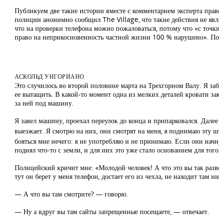
Публикуем две такие истории вместе с комментарием эксперта пра
полиции анонимно сообщил The Village, что такие действия не явл
что на проверки телефона можно пожаловаться, потому что «с точк
право на неприкосновенность частной жизни 100 % нарушено». Пок
АСКОЛЬД УНГОРИАНО
Это случилось во второй половине марта на Трехгорном Валу. Я за
ее вытащить. В какой-то момент одна из мелких деталей кровати зак
за ней под машину.
Я завел машину, проехал переулок до конца и припарковался. Далее 
выезжает. Я смотрю на них, они смотрят на меня, я поднимаю эту ш
бояться мне нечего: я не употребляю и не принимаю. Если они начн
поднял что-то с земли, и для них это уже стало основанием для тог
Полицейский кричит мне: «Молодой человек! А что это вы так разво
тут он берет у меня телефон, достает его из чехла, не находит там 
— А что вы там смотрите? — говорю.
— Ну а вдруг вы там сайты запрещенные посещаете, — отвечает.