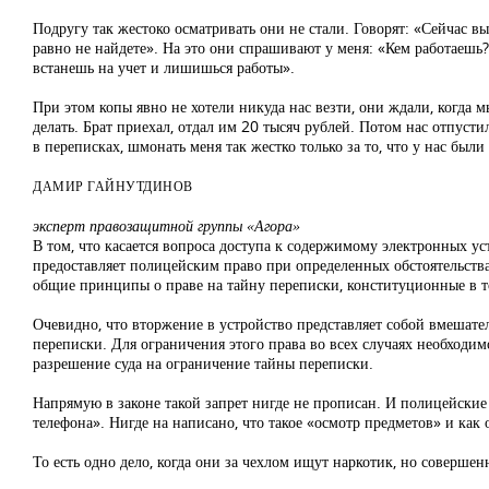
Подругу так жестоко осматривать они не стали. Говорят: «Сейчас 
равно не найдете». На это они спрашивают у меня: «Кем работаешь?
встанешь на учет и лишишься работы».
При этом копы явно не хотели никуда нас везти, они ждали, когда м
делать. Брат приехал, отдал им 20 тысяч рублей. Потом нас отпустил
в переписках, шмонать меня так жестко только за то, что у нас был
ДАМИР ГАЙНУТДИНОВ
эксперт правозащитной группы «Агора»
В том, что касается вопроса доступа к содержимому электронных ус
предоставляет полицейским право при определенных обстоятельства
общие принципы о праве на тайну переписки, конституционные в т
Очевидно, что вторжение в устройство представляет собой вмешател
переписки. Для ограничения этого права во всех случаях необходим
разрешение суда на ограничение тайны переписки.
Напрямую в законе такой запрет нигде не прописан. И полицейские
телефона». Нигде на написано, что такое «осмотр предметов» и как
То есть одно дело, когда они за чехлом ищут наркотик, но совершен