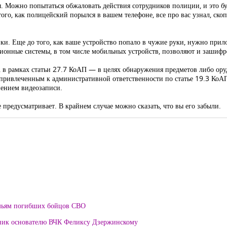
 Можно попытаться обжаловать действия сотрудников полиции, и это бу
того, как полицейский порылся в вашем телефоне, все про вас узнал, ско
и. Еще до того, как ваше устройство попало в чужие руки, нужно прил
ционные системы, в том числе мобильных устройств, позволяют и зашифро
р, в рамках статьи 27.7 КоАП — в целях обнаружения предметов либо о
ь привлеченным к административной ответственности по статье 19.3 КоА
нением видеозаписи.
 предусматривает. В крайнем случае можно сказать, что вы его забыли.
мьям погибших бойцов СВО
тник основателю ВЧК Феликсу Дзержинскому