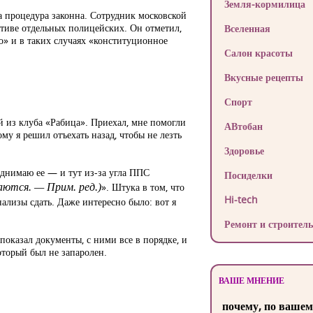
Земля-кормилица
а процедура законна. Сотрудник московской
ативе отдельных полицейских. Он отметил,
Вселенная
о» и в таких случаях «конституционное
Салон красоты
Вкусные рецепты
Спорт
й из клуба «Рабица». Приехал, мне помогли
АВтобан
му я решил отъехать назад, чтобы не лезть
Здоровье
поднимаю ее — и тут из-за угла ППС
Посиделки
». Штука в том, что
аются. — Прим. ред.)
Hi-tech
ализы сдать. Даже интересно было: вот я
Ремонт и строитель
показал документы, с ними все в порядке, и
который был не запаролен.
ВАШЕ МНЕНИЕ
почему, по вашем