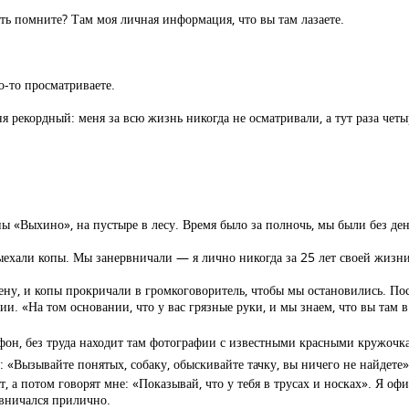
ть помните? Там моя личная информация, что вы там лазаете.
о-то просматриваете.
я рекордный: меня за всю жизнь никогда не осматривали, а тут раза четы
ы «Выхино», на пустыре в лесу. Время было за полночь, мы были без ден
ыехали копы. Мы занервничали — я лично никогда за 25 лет своей жизни 
ену, и копы прокричали в громкоговоритель, чтобы мы остановились. По
. «На том основании, что у вас грязные руки, и мы знаем, что вы там в
он, без труда находит там фотографии с известными красными кружочка
м: «Вызывайте понятых, собаку, обыскивайте тачку, вы ничего не найдете
т, а потом говорят мне: «Показывай, что у тебя в трусах и носках». Я оф
рвничался прилично.