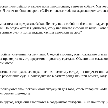
вызовем полицейского вашего пола, прошмонаем, вызовем собак». Мы гов
» Я отвечаю. Они говорят: «Сейчас повезем тебя на медосвидетельствован
ы начнем им предлагать бабки. Денег у нас с собой не было, но подруга 
и. Но осадок остался, учитывая, что у нас ничего с собой не было. Разве
и грязные руки и копы видели, как мы выходили из леса?
тройств, ситуация пограничная. С одной стороны, есть положение статьи
х проводить осмотр предметов и досмотр граждан. Обычно они ссылаются
ом числе.
ьство в это право, его ограничение, поскольку сотрудник получает или
о разрешение суда. Происходит это в рамках рейда или при обыске, когда
 пользуются этой пограничной ситуацией для того, чтобы говорить: «Мы
 он должен проходить.
но другое, когда они вторгаются в содержимое телефона. А на Конституци