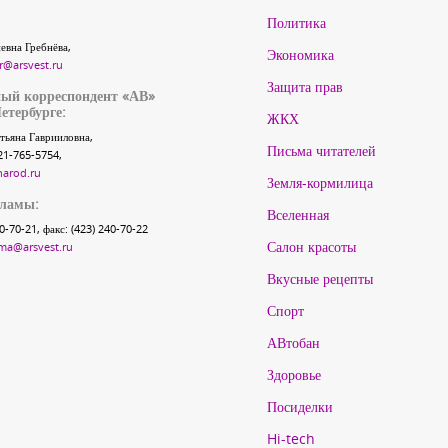
Политика
евна Гребнёва,
Экономика
r@arsvest.ru
Защита прав
ый корреспондент «АВ»
етербурге:
ЖКХ
тьяна Гаврииловна,
Письма читателей
21-765-5754,
narod.ru
Земля-кормилица
кламы:
Вселенная
40-70-21, факс: (423) 240-70-22
Салон красоты
ma@arsvest.ru
Вкусные рецепты
Спорт
АВтобан
Здоровье
Посиделки
Hi-tech