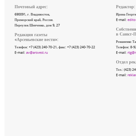
Почтовый адрес:
Редактор:
690091
, г.
Владивосток
,
Ирина Георги
Приморский край
,
Россия
.
E-mail:
edito
Переулок Шевченко
, дом 9, 27
Собственн
в Санкт-П
Редакция газеты
«
Арсеньевские вести
»:
Романенко Та
Телефон:
+7 (423) 240-70-21
, факс:
+7 (423) 240-70-22
Телефон: 8-9
E-mail:
av@arsvest.ru
E-mail:
rtg@
Отдел ре
Тел.: (423) 2
E-mail:
rekla