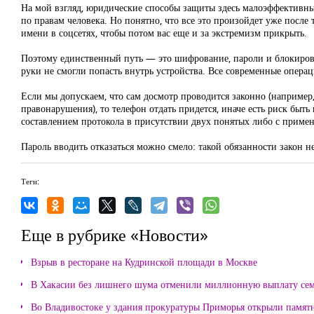
На мой взгляд, юридические способы защиты здесь малоэффективны.
по правам человека. Но понятно, что все это произойдет уже после 
имени в соцсетях, чтобы потом вас еще и за экстремизм прикрыть.
Поэтому единственный путь — это шифрование, пароли и блокировк
руки не смогли попасть внутрь устройства. Все современные опера
Если мы допускаем, что сам досмотр проводится законно (наприме
правонарушения), то телефон отдать придется, иначе есть риск быт
составлением протокола в присутствии двух понятых либо с приме
Пароль вводить отказаться можно смело: такой обязанности закон не
Теги:
Еще в рубрике «Новости»
Взрыв в ресторане на Кудринской площади в Москве
В Хакасии без лишнего шума отменили миллионную выплату се
Во Владивостоке у здания прокуратуры Приморья открыли памя