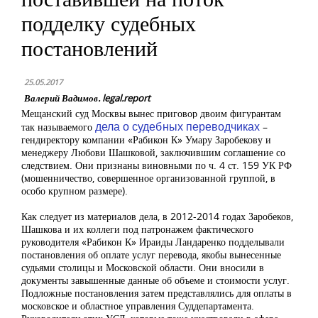
подделку судебных
постановлений
25.05.2017
Валерий Вадимов. legal.report
Мещанский суд Москвы вынес приговор двоим фигурантам
дела о судебных переводчиках
так называемого
–
гендиректору компании «Рабикон К» Умару Заробекову и
менеджеру Любови Шашковой, заключившим соглашение со
следствием. Они признаны виновными по ч. 4 ст. 159 УК РФ
(мошенничество, совершенное организованной группой, в
особо крупном размере).
Как следует из материалов дела, в 2012-2014 годах Заробеков,
Шашкова и их коллеги под патронажем фактического
руководителя «Рабикон К» Ираиды Ландаренко подделывали
постановления об оплате услуг перевода, якобы вынесенные
судьями столицы и Московской области. Они вносили в
документы завышенные данные об объеме и стоимости услуг.
Подложные постановления затем представлялись для оплаты в
московское и областное управления Суддепартамента.