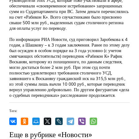
Руководители этих УСД, которые
тоже участвовали
в афере,
обеспечивали «своевременное истребование» запрошенных
сумм из Суддепартамента при ВС. Затем деньги перечислялись
на счет «Рабикон К». Всего соучастниками было присвоено
свыше 500 млн руб., выделенных судам столичного региона
для оплаты услуг по переводу.
По информации
РИА Новости, суд приговорил Заробекова к 4
годам, а Шашкову – к 3 годам заключения. Ранее по этому делу
был осужден
в особом порядке на 3 года условно (с учетом
смягчающих обстоятельств) переводчик «Рабикон К» Рафик
Восканян, которому из похищенного, по данным следствия,
могло достаться более 2 млн руб. При этом суд почти
полностью удовлетворил требования столичного УСД,
заявившего к Восканяну гражданский иск на 315,5 млн руб.,
из этой суммы лишь вычли 10 000 руб., которые переводчик
вернул управлению добровольно. По другим фигурантам «дела
о судебных переводчиках» расследование продолжается.
Теги:
Еще в рубрике «Новости»