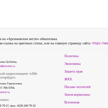
 на «Арсеньевские вести» обязательна.
я ссылка на оригинал статьи, или на главную страницу сайта:
https://w
Политика
евна Гребнёва,
Экономика
r@arsvest.ru
Защита прав
ый корреспондент «АВ»
етербурге:
ЖКХ
тьяна Гаврииловна,
Письма читателей
21-765-5754,
narod.ru
Земля-кормилица
кламы:
Вселенная
40-70-21, факс: (423) 240-70-22