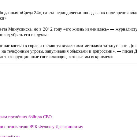
о данным «Среда 24», газета периодически попадала «в поле зрения вла
ски».
вета Минусинска, но в 2012 году «его жизнь изменилась» — журналист
повод убрать его из думы.
 нас костью в горле и пытаются всяческими методами заткнуть рот. До с
 на телефонные угрозы, запугивания обысками и допросами», — писал Д
лнуют «коррупционные составляющие, которые мы вскрываем».
мьям погибших бойцов СВО
тник основателю ВЧК Феликсу Дзержинскому
 нефтебазы