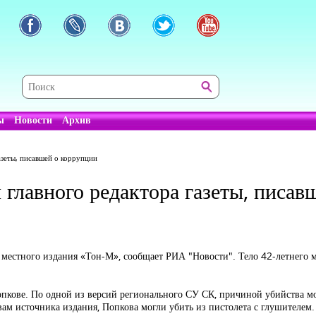
ы
Новости
Архив
азеты, писавшей о коррупции
 главного редактора газеты, писав
а местного издания «Тон-М», сообщает РИА "Новости". Тело 42-летнего
пкове. По одной из версий регионального СУ СК, причиной убийства мо
вам источника издания, Попкова могли убить из пистолета с глушителем.