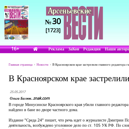
30
№
[1723]
16+
Реклама
ЗаКон
Редакция
Наши автор
Главная страница
Новости
В Красноярском крае застрелили главного редактора г
В Красноярском крае застрелили
25.05.2017
Ольга Балюк. znak.com
В городе Минусинске Красноярского края убили главного редактор
найдено в бане во дворе частного дома.
Издание
"Среда 24"
пишет, что речь идет о журналисте Дмитрии По
деятельность, возбуждено уголовное дело по ст. 105 УК РФ. По сло