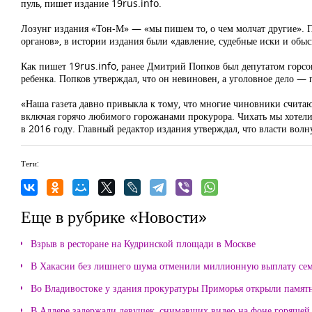
пуль, пишет издание 19rus.info.
Лозунг издания «Тон-М» — «мы пишем то, о чем молчат другие». П
органов», в истории издания были «давление, судебные иски и обы
Как пишет 19rus.info, ранее Дмитрий Попков был депутатом горсо
ребенка. Попков утверждал, что он невиновен, а уголовное дело — 
«Наша газета давно привыкла к тому, что многие чиновники считают
включая горячо любимого горожанами прокурора. Чихать мы хотели
в 2016 году. Главный редактор издания утверждал, что власти во
Теги:
Еще в рубрике «Новости»
Взрыв в ресторане на Кудринской площади в Москве
В Хакасии без лишнего шума отменили миллионную выплату се
Во Владивостоке у здания прокуратуры Приморья открыли памя
В Адлере задержали девушек, снимавших видео на фоне горящей