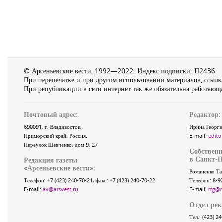
© Арсеньевские вести, 1992—2022. Индекс подписки: П2436
При перепечатке и при другом использовании материалов, ссылка
При републикации в сети интернет так же обязательна работающа
Почтовый адрес:
Редактор:
690091
, г.
Владивосток
,
Ирина Георги
Приморский край
,
Россия
.
E-mail:
edito
Переулок Шевченко
, дом 9, 27
Собственн
в Санкт-П
Редакция газеты
«
Арсеньевские вести
»:
Романенко Та
Телефон:
+7 (423) 240-70-21
, факс:
+7 (423) 240-70-22
Телефон: 8-9
E-mail:
av@arsvest.ru
E-mail:
rtg@
Отдел ре
Тел.: (423) 2