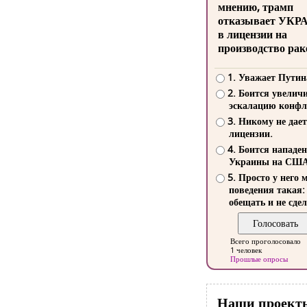
мнению, трамп
отказывает УКР
в лицензии на
производство рак
1. Уважает Путин
2. Боится увелич
эскалацию конфл
3. Никому не дает
лицензии.
4. Боится нападе
Украины на СШ
5. Просто у него 
поведения такая:
обещать и не сдел
Всего проголосовало
1 человек
Прошлые опросы
Наши проект