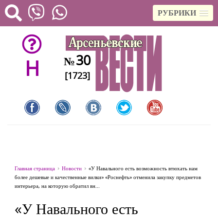
РУБРИКИ
30
№
H
[1723]
Главная страница
Новости
«У Навального есть возможность втюхать нам
более дешевые и качественные вилки» «Роснефть» отменила закупку предметов
интерьера, на которую обратил вн...
«У Навального есть