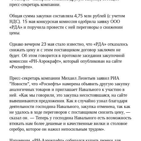
пресс-секретарь компании.
Общая сумма закупки составляла 4,75 млн рублей (с учетом
НДС). 15 мая конкурсная комиссия одобрила заявку ООО
«РДА» и поручила провести с ней переговоры о снижении
цены.
Однако вечером 23 мая стало известно, что «РДА» отказалось
снижать цену и с этим поставщиком договор заключен не
будет. Об этом говорится в протоколе заседания закупочной
комиссии «РН-Аэрокрафт», который опубликован на сайте
«Роснефти».
Пресс-секретарь компании Михаил Леонтьев заявил
РИА
"Новости"
, что «Роснефть» намерена объявить другую закупку
аналогичных товаров и приглашает Навального к участию в
ней. «Как мы говорили, это закупка несостоявшаяся, на сайте
вывешиваются предложения. Как я случайно узнал благодаря
деятельности господина Навального, закупка отменена, так как
не удалось в ходе переговоров с поставщиком снизить цену, —
сказал он. — Теперь у господина Навального есть возможность
втюхать нам более дешевые и качественные вилки и столовое
серебро, которое он нажил непосильным трудом».
Напомним, «РН-Аэрокрафт» собирался купить рюмки для