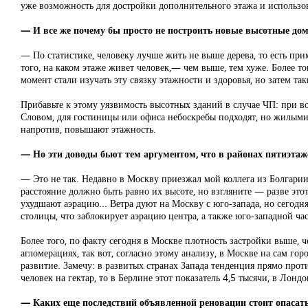
уже возможность для достройки дополнительного этажа и использо
— И все же почему бы просто не построить новые высотные дом
— По статистике, человеку лучше жить не выше дерева, то есть при
того, на каком этаже живет человек,— чем выше, тем хуже. Более т
момент стали изучать эту связку этажности и здоровья, но затем та
Прибавьте к этому уязвимость высотных зданий в случае ЧП: при во
Словом, для гостиницы или офиса небоскребы подходят, но жилыми и
напротив, повышают этажность.
— Но эти доводы бьют тем аргументом, что в районах пятиэтаж
— Это не так. Недавно в Москву приезжал мой коллега из Болгарии 
расстояние должно быть равно их высоте, но взгляните — разве этот
ухудшают аэрацию... Ветра дуют на Москву с юго-запада, но сегодн
столицы, что заблокирует аэрацию центра, а также юго-западной час
Более того, по факту сегодня в Москве плотность застройки выше,
агломерациях, так вот, согласно этому анализу, в Москве на сам г
развитие. Замечу: в развитых странах Запада тенденция прямо пр
человек на гектар, то в Берлине этот показатель 4,5 тысячи, в Лонд
— Каких еще последствий объявленной реновации стоит опасат