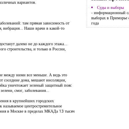
азличных вариантов.
Суды и выборы
- информационный с
выборах в Приморье 
заболеваний: там прямая зависимость от
года
, вибрация... Наши врачи в какой-то
останут далеко не до каждого этажа...
го строительства, и только в России,
ие между ними все меньше. А ведь это
яют соседние дома, мешают инсоляции,
тройка уничтожает зеленый защитный пояс
елени, смог, заболевания...
еления в крупнейших городских
так называемое центростремительное
ения в Москве в пределах МКАДа 13 тысяч