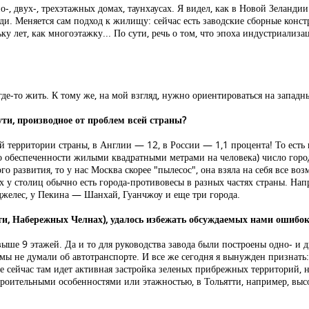
но-, двух-, трехэтажных домах, таунхаусах. Я видел, как в Новой Зеланд
ди. Меняется сам подход к жилищу: сейчас есть заводские сборные конст
льку лет, как многоэтажку... По сути, речь о том, что эпоха индустриали
е-то жить. К тому же, на мой взгляд, нужно ориентироваться на западные
ти, производное от проблем всей страны?
 территории страны, в Англии — 12, в России — 1,1 процента! То есть 
о обеспеченности жилыми квадратными метрами на человека) число город
о развития, то у нас Москва скорее "пылесос", она взяла на себя все 
нах у столиц обычно есть города-противовесы в разных частях страны. На
желес, у Пекина — Шанхай, Гуанчжоу и еще три города.
ти, Набережных Челнах), удалось избежать обсуждаемых нами ошибок
ыше 9 этажей. Да и то для руководства завода были построены одно- и 
о мы не думали об автотранспорте. И все же сегодня я вынужден признать
е сейчас там идет активная застройка зеленых прибрежных территорий, 
оительными особенностями или этажностью, в Тольятти, например, высок