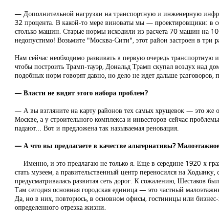
— Дополнительной нагрузки на транспортную и инженерную инфрас
32 процента. В какой-то мере виноваты мы — проектировщики: в со
столько машин. Старые нормы исходили из расчета 70 машин на 100
недопустимо! Возьмите "Москва-Сити", этот район застроен в три ра
Нам сейчас необходимо развивать в первую очередь транспортную 
чтобы построить Трамп-тауэр, Дональд Трамп скупал воздух над дом
подобных норм говорят давно, но дело не идет дальше разговоров,
— Власти не видят этого набора проблем?
— А вы взгляните на карту районов тех самых хрущевок — это же оч
Москве, а у строительного комплекса и инвесторов сейчас проблем
падают... Вот и предложена так называемая реновация.
— А что вы предлагаете в качестве альтернативы? Малоэтажное
— Именно, и это предлагаю не только я. Еще в середине 1920-х г
стать музеем, а правительственный центр переносился на Ходынку,
предусматривалась развитая сеть дорог. К сожалению, Шестаков был 
Там сегодня основная городская единица — это частный малоэтажн
Да, но в них, повторюсь, в основном офисы, гостиницы или бизнес-
определенного отрезка жизни.