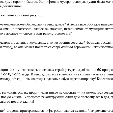
ьно, дома строили быстро, без лифтов и мусоропроводов, кухни были мал
е достижение!
выработали свой ресурс...
-экономическое обследование этих домов? А ведь такое обследование до
а именно профессиональное заключение, независимое от муниципалитета
что выгоднее — сносить или реконструировать?
матривать жизнь в хрущевках с точки зрения советской формулы заселен
 квартире), то она может показаться современным горожанам некомфортн
ации, если у пятиэтажек сносимых серий ресурс выработан на 60 процен
 1-510, 1-515 и др. В этих домах есть возможность убрать часть внутре
омнату, объединить квартиры, сделать любую перепланировку! Более того
т, вы удивитесь: их практически нигде не сносили — их реконструировал
 новую жизнь. В процессе реконструкции один дом превращался в два, е
ельство нового здания!
ей стороны пристраивается лифт, расширяются кухни... Чем дольше стои