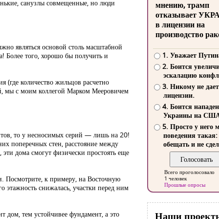
енькие, санузлы совмещенные, но люди
мнению, трамп
отказывает УКР
в лицензии на
производство рак
лжно являться основой столь масштабной
1. Уважает Путин
! Более того, хорошо бы получить и
2. Боится увелич
эскалацию конфл
ия (где количество жильцов расчетно
3. Никому не дает
ой, мы с моим коллегой Марком Мееровичем
лицензии.
4. Боится нападе
Украины на СШ
5. Просто у него 
тов, то у несносимых серий — лишь на 20!
поведения такая:
нних поперечных стен, расстояние между
обещать и не сдел
, эти дома смогут физически простоять еще
Всего проголосовало
и. Посмотрите, к примеру, на Восточную
1 человек
Прошлые опросы
го этажность снижалась, участки перед ним
т дом, тем устойчивее фундамент, а это
Наши проект