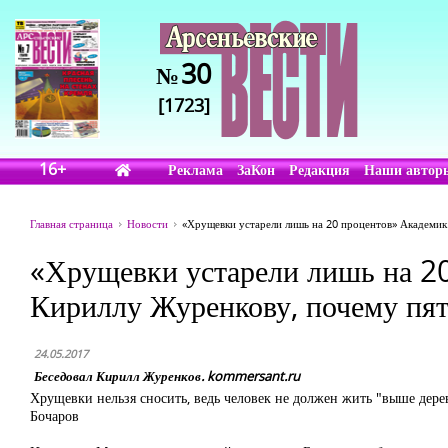
30
№
[1723]
16+
Реклама
ЗаКон
Редакция
Наши автор
Главная страница
Новости
«Хрущевки устарели лишь на 20 процентов» Академик
«Хрущевки устарели лишь на 2
Кириллу Журенкову, почему пят
24.05.2017
Беседовал Кирилл Журенков. kommersant.ru
Хрущевки нельзя сносить, ведь человек не должен жить "выше дере
Бочаров