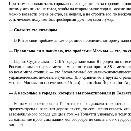
При этом основная часть горожан на Западе живет за городом, в од
потому что никто не хотел, чтобы на втором этаже ходили чужие лю
можно возвести очень быстро, за недели, а не строить его по неско
есть человек получает быстросборный дом под свои нужды.
— Скажите это китайцам...
— В Китае свои проблемы, там огромное население, которому надо гд
— Правильно ли я понимаю, что проблемы Москвы — это, по су
— Верно. Судите сами: в США города занимают 8 процентов от всей
Россия занимает первое место в мире по территории и 85-е место п
во всем мире столицы — это "локомотивы" социально-экономическог
управленческие, деловые, научные... Для сравнения, в других стра
меньше Москвы по населению в 15 раз) — это Нью-Йорк и Лос-Анд
— А насколько в городах, которые вы проектировали (в Тольят
— Когда мы проектировали Тольятти, то закладывали этажность не в
предусмотрена и развитая дорожная сеть, то есть нельзя сказать, чт
автомобильного города улицы в том же Тольятти узковаты, к тому ж
сегодняшние проблемы наших моногородов не связаны с их градостр
виноват.