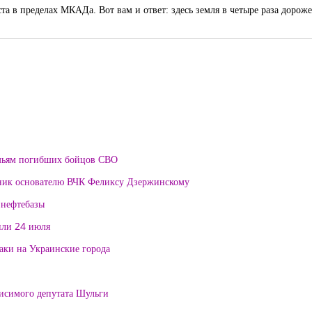
а в пределах МКАДа. Вот вам и ответ: здесь земля в четыре раза дороже
мьям погибших бойцов СВО
тник основателю ВЧК Феликсу Дзержинскому
 нефтебазы
или 24 июля
таки на Украинские города
висимого депутата Шульги