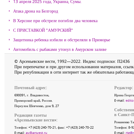
13 апреля 2025 года, Украина, Сумы.
Атака дрона на Белгород
В Херсоне при обстреле погибли два человека
С ПРИСТАВКОЙ "АМУРСКИЙ"
Защитника ребенка избили и обстреляли в Приморье
Автомобиль с рыбаками утонул в Амурском заливе
© Арсеньевские вести, 1992—2022. Индекс подписки: П2436
При перепечатке и при другом использовании материалов, ссылка
При републикации в сети интернет так же обязательна работающа
Почтовый адрес:
Редактор:
690091
, г.
Владивосток
,
Ирина Георги
Приморский край
,
Россия
.
E-mail:
edito
Переулок Шевченко
, дом 9, 27
Собственн
в Санкт-П
Редакция газеты
«
Арсеньевские вести
»:
Романенко Та
Телефон:
+7 (423) 240-70-21
, факс:
+7 (423) 240-70-22
Телефон: 8-9
E-mail:
av@arsvest.ru
E-mail:
rtg@