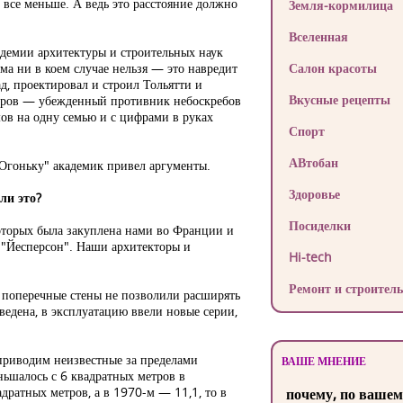
 все меньше. А ведь это расстояние должно
Земля-кормилица
Вселенная
адемии архитектуры и строительных наук
ма ни в коем случае нельзя — это навредит
Салон красоты
д, проектировал и строил Тольятти и
Вкусные рецепты
очаров — убежденный противник небоскребов
мов на одну семью и с цифрами в руках
Спорт
АВтобан
"Огоньку" академик привел аргументы.
Здоровье
ли это?
Посиделки
которых была закуплена нами во Франции и
 "Йесперсон". Наши архитекторы и
Hi-tech
Ремонт и строитель
 поперечные стены не позволили расширять
едена, в эксплуатацию ввели новые серии,
приводим неизвестные за пределами
ВАШЕ МНЕНИЕ
ньшалось с 6 квадратных метров в
дратных метров, а в 1970-м — 11,1, то в
почему, по вашем