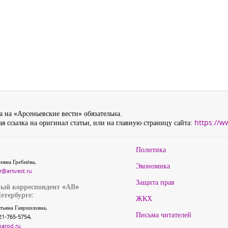
 на «Арсеньевские вести» обязательна.
я ссылка на оригинал статьи, или на главную страницу сайта:
https://w
Политика
евна Гребнёва,
Экономика
r@arsvest.ru
Защита прав
ый корреспондент «АВ»
етербурге:
ЖКХ
тьяна Гаврииловна,
Письма читателей
21-765-5754,
narod.ru