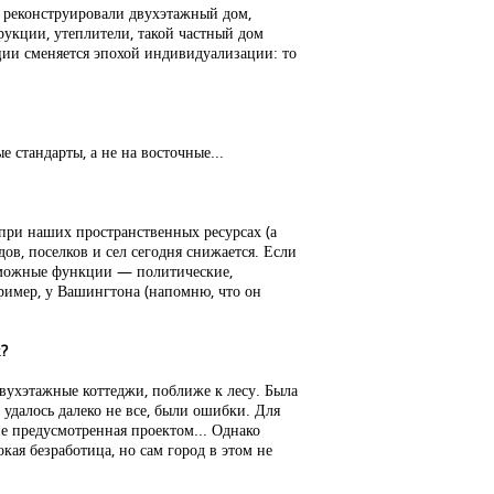
ии реконструировали двухэтажный дом,
рукции, утеплители, такой частный дом
зации сменяется эпохой индивидуализации: то
 стандарты, а не на восточные...
при наших пространственных ресурсах (а
ов, поселков и сел сегодня снижается. Если
возможные функции — политические,
пример, у Вашингтона (напомню, что он
?
двухэтажные коттеджи, поближе к лесу. Была
: удалось далеко не все, были ошибки. Для
не предусмотренная проектом... Однако
ая безработица, но сам город в этом не