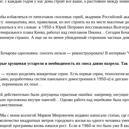
н: с каждым годом у нас дома строят все выше, а расстояние между ними
обы избавляться от пятиэтажек сносимых серий, академик Российской ак
у: инициатива, мол, правильная, но вот строить на их месте высотные до
шаться к его словам: в 1950-х Юрий Петрович восстанавливал Волгогра
генерального плана Киева, работал над генпланом Пекина... Сегодня Б
к минимум странно. А еще он не менее убежденный сторонник частных до
 Бочарова однозначна: сносить нельзя — реконструировать! В интервью 
ые хрущевки устарели и необходимость их сноса давно назрела. Так 
м — нужно разделять конкретные серии. Есть первые серии, технология 
мю, разработчика систем панельного домостроения в 1950-е) и датские
, перенимали их опыт...
рий действительно были допущены серьезные ошибки: например, несущие
ыли проложены внутри панелей... Однако работа над ошибками была пров
качественные.
 Мы с моим коллегой Марком Мееровичем недавно написали статью, где 
 количество квадратных метров городского жилья на одного человека уме
ищной программы вновь начался рост. Если в 1960-м это было уже 8 ква