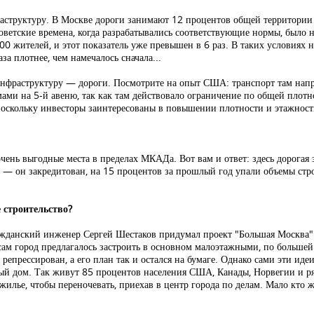
труктуру. В Москве дороги занимают 12 процентов общей территории г
ветские времена, когда разрабатывались соответствующие нормы, было н
0 жителей, и этот показатель уже превышен в 6 раз. В таких условиях 
за плотнее, чем намечалось сначала...
инфраструктуру — дороги. Посмотрите на опыт США: транспорт там нап
ами на 5-й авеню, так как там действовало ограничение по общей плотн
 поскольку инвесторы заинтересованы в повышении плотности и этажност
ень выгодные места в пределах МКАДа. Вот вам и ответ: здесь дорогая з
ы — он закредитован, на 15 процентов за прошлый год упали объемы стро
 строительство?
ражданский инженер Сергей Шестаков придумал проект "Большая Москва":
 сам город предлагалось застроить в основном малоэтажными, по больше
репрессирован, а его план так и остался на бумаге. Однако сами эти иде
ый дом. Так живут 85 процентов населения США, Канады, Норвегии и ряд
жилье, чтобы переночевать, приехав в центр города по делам. Мало кто 