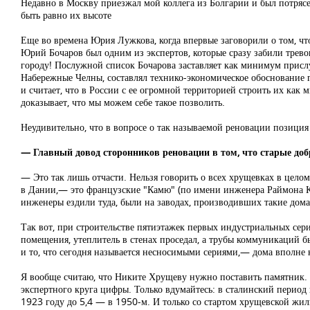
Недавно в Москву приезжал мой коллега из Болгарии и был потрясе
быть равно их высоте
Еще во времена Юрия Лужкова, когда впервые заговорили о том, чт
Юрий Бочаров был одним из экспертов, которые сразу забили тревог
городу! Послужной список Бочарова заставляет как минимум прислу
Набережные Челны, составлял технико-экономическое обоснование 
и считает, что в России с ее огромной территорией строить их ка
доказывает, что мы можем себе такое позволить.
Неудивительно, что в вопросе о так называемой реновации позиция
— Главный довод сторонников реновации в том, что старые добр
— Это так лишь отчасти. Нельзя говорить о всех хрущевках в цело
в Дании,— это французские "Камю" (по имени инженера Раймона Ка
инженеры ездили туда, были на заводах, производивших такие дома
Так вот, при строительстве пятиэтажек первых индустриальных се
помещения, утеплитель в стенах проседал, а трубы коммуникаций б
и то, что сегодня называется несносимыми сериями,— дома вполне 
Я вообще считаю, что Никите Хрущеву нужно поставить памятник.
экспертного круга цифры. Только вдумайтесь: в сталинский период
1923 году до 5,4 — в 1950-м. И только со стартом хрущевской жил