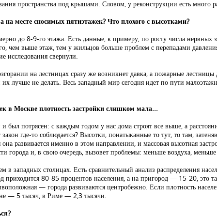
вания пространства под крышами. Словом, у реконструкции есть много р
а на месте сносимых пятиэтажек? Что плохого с высотками?
мерно до 8-9-го этажа. Есть данные, к примеру, по росту числа нервных 
ого, чем выше этаж, тем у жильцов больше проблем с перепадами давления
кие исследования свернули.
згорании на лестницах сразу же возникнет давка, а пожарные лестницы д
х лучше не делать. Весь западный мир сегодня идет по пути малоэтажно
ек в Москве плотность застройки слишком мала...
и был потрясен: с каждым годом у нас дома строят все выше, а расстоян
 закон где-то соблюдается? Высотки, понатыканные то тут, то там, затен
я она развивается именно в этом направлении, и массовая высотная зас
ти города и, в свою очередь, вызовет проблемы: меньше воздуха, меньше з
 чем в западных столицах. Есть сравнительный анализ распределения нас
ород приходится 80-85 процентов населения, а на пригород — 15-20, это 
отивоположная — города развиваются центробежно. Если плотность насел
оне — 5 тысяч, в Риме — 2,3 тысячи.
ься?