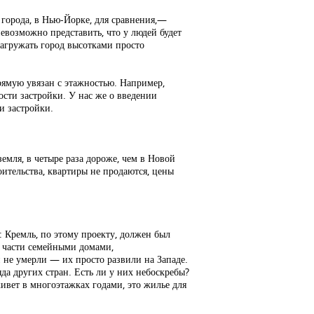
орода, в Нью-Йорке, для сравнения,—
евозможно представить, что у людей будет
нагружать город высотками просто
рямую увязан с этажностью. Например,
ости застройки. У нас же о введении
и застройки.
емля, в четыре раза дороже, чем в Новой
ительства, квартиры не продаются, цены
 Кремль, по этому проекту, должен был
й части семейными домами,
и не умерли — их просто развили на Западе.
а других стран. Есть ли у них небоскребы?
живет в многоэтажках годами, это жилье для