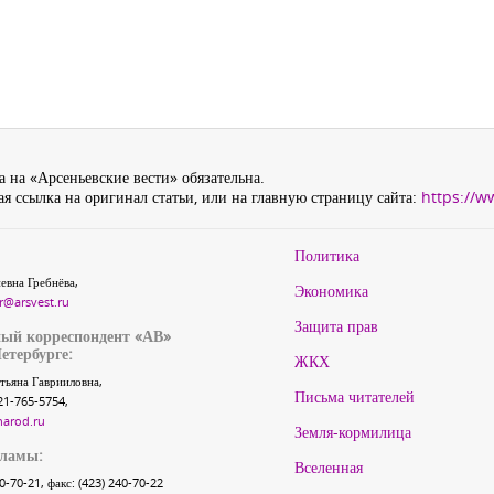
 на «Арсеньевские вести» обязательна.
я ссылка на оригинал статьи, или на главную страницу сайта:
https://w
Политика
евна Гребнёва,
Экономика
r@arsvest.ru
Защита прав
ый корреспондент «АВ»
етербурге:
ЖКХ
тьяна Гаврииловна,
Письма читателей
21-765-5754,
narod.ru
Земля-кормилица
кламы:
Вселенная
40-70-21, факс: (423) 240-70-22