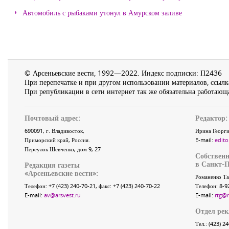
Автомобиль с рыбаками утонул в Амурском заливе
© Арсеньевские вести, 1992—2022. Индекс подписки: П2436
При перепечатке и при другом использовании материалов, ссылка
При републикации в сети интернет так же обязательна работающа
Почтовый адрес:
Редактор:
690091
, г.
Владивосток
,
Ирина Георги
Приморский край
,
Россия
.
E-mail:
edito
Переулок Шевченко
, дом 9, 27
Собственн
в Санкт-П
Редакция газеты
«
Арсеньевские вести
»:
Романенко Та
Телефон:
+7 (423) 240-70-21
, факс:
+7 (423) 240-70-22
Телефон: 8-9
E-mail:
av@arsvest.ru
E-mail:
rtg@
Отдел ре
Тел.: (423) 2