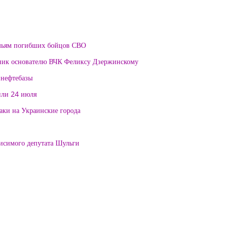
мьям погибших бойцов СВО
тник основателю ВЧК Феликсу Дзержинскому
 нефтебазы
или 24 июля
таки на Украинские города
висимого депутата Шульги