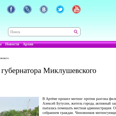
ы
Новости
Архив
евского
у губернатора Миклушевского
В Артёме прошел митинг против разгона фил
Алексей Бутусин, житель города, активный за
пыталась помешать местная администрация. 
собранием граждан. Чиновников митингующие