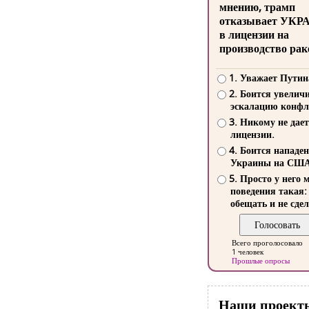
мнению, трамп
отказывает УКР
в лицензии на
производство рак
1. Уважает Путин
2. Боится увелич
эскалацию конфл
3. Никому не дает
лицензии.
4. Боится нападе
Украины на СШ
5. Просто у него 
поведения такая:
обещать и не сдел
Всего проголосовало
1 человек
Прошлые опросы
Наши проект