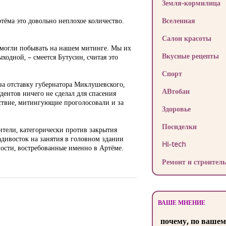
Земля-кормилица
тёма это довольно неплохое количество.
Вселенная
Салон красоты
смогли побывать на нашем митинге. Мы их
Вкусные рецепты
ыходной, – смеется Бутусин, считая это
Спорт
а отставку губернатора Миклушевского,
АВтобан
дентов ничего не сделал для спасения
йствие, митингующие проголосовали и за
Здоровье
Посиделки
ители, категорически против закрытия
ладивосток на занятия в головном здании
Hi-tech
ости, востребованные именно в Артёме.
Ремонт и строитель
ВАШЕ МНЕНИЕ
почему, по вашем