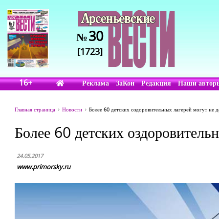
30
№
[1723]
16+
Реклама
ЗаКон
Редакция
Наши автор
Главная страница
Новости
Более 60 детских оздоровительных лагерей могут не 
Более 60 детских оздоровительн
24.05.2017
www.primorsky.ru