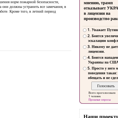
ушения норм пожарной безопасности,
мнению, трамп
а они должны устранить все замечания, в
отказывает УКР
боте. Кроме того, в летний период
в лицензии на
производство рак
1. Уважает Путин
2. Боится увелич
эскалацию конфл
3. Никому не дает
лицензии.
4. Боится нападе
Украины на СШ
5. Просто у него 
поведения такая:
обещать и не сдел
Всего проголосовало
1 человек
Прошлые опросы
Наши проект