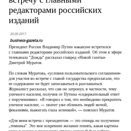
редакторами российских
изданий
20.05.2017
business-gazeta.ru
Президент России
Владимир Путин
накануне встретился
с главными редакторами российских изданий. Об этом в эфире
телеканала "Дождь"
рассказал главред «Новой газеты»
Дмитрий Муратов.
По словам Муратова, «условия пользовательского соглашения»
для участия во встрече с главой государства предполагали, что
ее содержание не будет записываться и разглашаться.
Журналист рассказал, что сам он затронул, в частности, тему
уличного насилия, получив от Путина «содержательный ответ
с поручениями». «Я говорил о том, что необходимо прекратить
уличное насилие, — хватит уже обливать людей мочой,
фекалиями, выжигать глаза зеленкой», — пояснил Муратов.
«Для меня встреча с президентом — это отнюдь не получение
„темника“. Это мое искреннее желание понять, какая картина
мира в голове у президента страны, который был избран