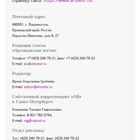
страницу сайта:
https://www.arsvest.ru/
Почтовый адрес:
690091
, г.
Владивосток
,
Приморский край
,
Россия
.
Переулок Шевченко
, дом 9, 27
Редакция газеты
«
Арсеньевские вести
»:
Телефон:
+7 (423) 240-70-21
, факс:
+7 (423) 240-70-22
E-mail:
av@arsvest.ru
Редактор:
Ирина Георгиевна Гребнёва,
E-mail:
editor@arsvest.ru
Собственный корреспондент «АВ»
в Санкт-Петербурге:
Романенко Татьяна Гаврииловна,
Телефон: 8-921-765-5754,
E-mail:
rtg@narod.ru
Отдел рекламы:
Тел.: (423) 240-70-21, факс: (423) 240-70-22