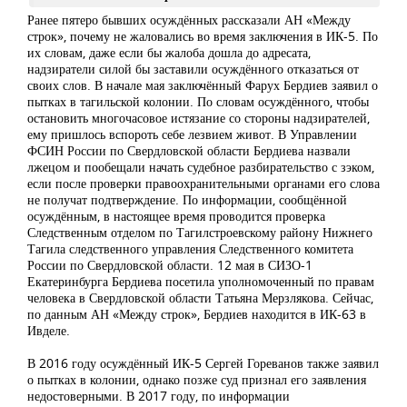
Ранее пятеро бывших осуждённых рассказали АН «Между
строк», почему не жаловались
во время заключения в ИК-5. По
их словам, даже если бы жалоба дошла до адресата,
надзиратели силой бы заставили осуждённого отказаться от
своих слов. В начале мая заключённый Фарух Бердиев заявил о
пытках в тагильской колонии. По словам осуждённого, чтобы
остановить многочасовое истязание со стороны надзирателей,
ему пришлось вспороть себе лезвием живот. В Управлении
ФСИН России по Свердловской области Бердиева назвали
лжецом и пообещали начать судебное разбирательство с зэком,
если после проверки правоохранительными органами его слова
не получат подтверждение. По информации, сообщённой
осуждённым, в настоящее время проводится проверка
Следственным отделом по Тагилстроевскому району Нижнего
Тагила следственного управления Следственного комитета
России по Свердловской области. 12 мая в СИЗО-1
Екатеринбурга Бердиева посетила уполномоченный по правам
человека в Свердловской области Татьяна Мерзлякова. Сейчас,
по данным АН «Между строк», Бердиев находится в ИК-63 в
Ивделе.
В 2016 году осуждённый ИК-5 Сергей Гореванов также заявил
о пытках в колонии, однако позже суд признал его заявления
недостоверными. В 2017 году, по информации