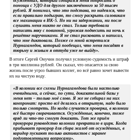
осуждённых, который собирался меня попросить о
помощи с УДО для другого заключённого за 50 тысяч
рублей. Я понимал, что это подстава, но надеялся, что
если правильно подыграю, то смогу раскрыть силовикам
все махинации в ИК-5. Но ни на задержании, ни после
слушать меня никто не стал. Только требовали
написать явку с повинной, угрожая подвесить на ночь к
решётке наручниками. Я не стал рисковать и написал,
что мне диктовали. Позже со мной встретился
Нурмагамедов, который пообещал, что меня посадят в
тюрьму и живым я оттуда уже не выйду».
В итоге Сергей Онучин получил условную судимость и штраф
в три миллиона рублей. Он сказал, что опасается за свою
жизнь после угроз бывших коллег, но всё равно хочет вывести
их на чистую воду.
«В колонии все схемы Нурмагамедова были настолько
очевидными, а сейчас, по сути, доказательной базы у
меня нет – только моё слово. Я же не собирал на них
компромат: просто всё делалось в открытую, надо было
только смотреть. Но когда случается проверка, в колонии
всё быстро сворачивается. Осуждённые, конечно, тоже
вряд ли что-то смогут доказать. Тот же приём
прокурора руководство колонии превратило в цирк. Когда
прибывает прокурор для сбора жалоб от осуждённых, в
коридор пускают только активистов с заранее
подготовленными вопросами».