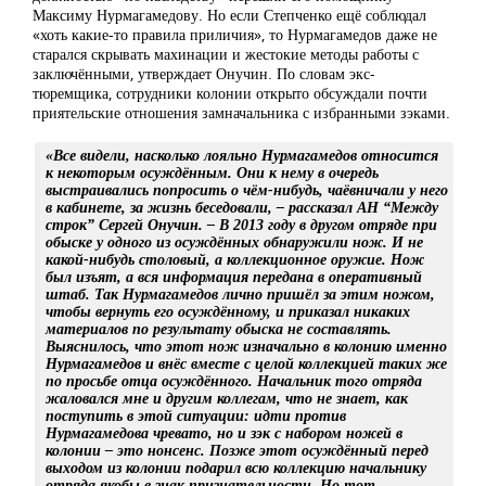
Максиму Нурмагамедову. Но если Степченко ещё соблюдал
«хоть какие-то правила приличия», то Нурмагамедов даже не
старался скрывать махинации и жестокие методы работы с
заключёнными, утверждает Онучин. По словам экс-
тюремщика, сотрудники колонии открыто обсуждали почти
приятельские отношения замначальника с избранными зэками.
«Все видели, насколько лояльно Нурмагамедов относится
к некоторым осуждённым. Они к нему в очередь
выстраивались попросить о чём-нибудь, чаёвничали у него
в кабинете, за жизнь беседовали, – рассказал АН “Между
строк” Сергей Онучин. – В 2013 году в другом отряде при
обыске у одного из осуждённых обнаружили нож. И не
какой-нибудь столовый, а коллекционное оружие. Нож
был изъят, а вся информация передана в оперативный
штаб. Так Нурмагамедов лично пришёл за этим ножом,
чтобы вернуть его осуждённому, и приказал никаких
материалов по результату обыска не составлять.
Выяснилось, что этот нож изначально в колонию именно
Нурмагамедов и внёс вместе с целой коллекцией таких же
по просьбе отца осуждённого. Начальник того отряда
жаловался мне и другим коллегам, что не знает, как
поступить в этой ситуации: идти против
Нурмагамедова чревато, но и зэк с набором ножей в
колонии – это нонсенс. Позже этот осуждённый перед
выходом из колонии подарил всю коллекцию начальнику
отряда якобы в знак признательности. Но тот