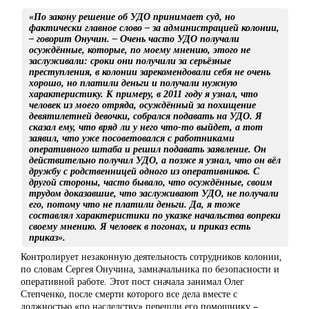
«По закону решение об УДО принимает суд, но
фактически главное слово – за администрацией колонии,
– говорит Онучин. – Очень часто УДО получали
осуждённые, которые, по моему мнению, этого не
заслуживали: сроки они получили за серьёзные
преступления, в колонии зарекомендовали себя не очень
хорошо, но платили деньги и получали нужную
характеристику. К примеру, в 2011 году я узнал, что
человек из моего отряда, осуждённый за похищение
девятилетней девочки, собрался подавать на УДО. Я
сказал ему, что вряд ли у него что-то выйдет, а тот
заявил, что уже посоветовался с работниками
оперативного штаба и решил подавать заявление. Он
действительно получил УДО, а позже я узнал, что он вёл
дружбу с родственницей одного из оперативников. С
другой стороны, часто бывало, что осуждённые, своим
трудом доказавшие, что заслуживают УДО, не получали
его, потому что не платили деньги. Да, я тоже
составлял характеристики по указке начальства вопреки
своему мнению. Я человек в погонах, и приказ есть
приказ».
Контролирует незаконную деятельность сотрудников колонии,
по словам Сергея Онучина, замначальника по безопасности и
оперативной работе. Этот пост сначала занимал Олег
Степченко, после смерти которого все дела вместе с
должностью «по наследству» перешли его помощнику –