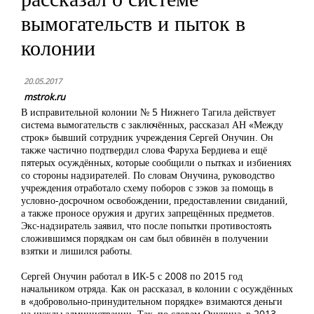
вымогательств и пыток в
колонии
20.05.2017
mstrok.ru
В исправительной колонии № 5 Нижнего Тагила действует
система вымогательств с заключённых, рассказал АН «Между
строк» бывший сотрудник учреждения Сергей Онучин. Он
также частично подтвердил слова Фаруха Бердиева
и ещё
пятерых осуждённых, которые сообщили о пытках
и избиениях
со стороны надзирателей. По словам Онучина, руководство
учреждения отработало схему поборов с зэков за помощь в
условно-досрочном освобождении, предоставлении свиданий,
а также проносе оружия и других запрещённых предметов.
Экс-надзиратель заявил, что после попытки противостоять
сложившимся порядкам он сам был обвинён в получении
взятки и лишился работы.
Сергей Онучин работал в ИК-5 с 2008 по 2015 год
начальником отряда. Как он рассказал, в колонии с осуждённых
в «добровольно-принудительном порядке» взимаются деньги
на нужды администрации. Так, по словам Онучина, в 2013