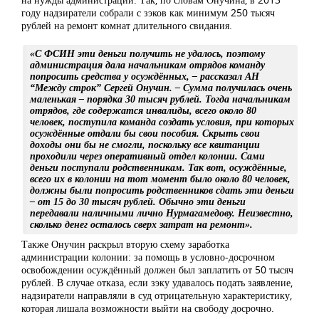
году надзиратели собрали с зэков как минимум 250 тысяч
рублей на ремонт комнат длительного свидания.
«С ФСИН эти деньги получить не удалось, поэтому
администрация дала начальникам отрядов команду
попросить средства у осуждённых,
–
рассказал АН
“Между строк” Сергей Онучин. – Сумма получилась очень
маленькая – порядка 30 тысяч рублей. Тогда начальникам
отрядов, где содержатся инвалиды, всего около 80
человек, поступила команда создать условия, при которых
осуждённые отдали бы свои пособия. Скрыть свои
доходы они бы не смогли, поскольку все квитанции
проходили через оперативный отдел колонии. Сами
деньги поступали родственникам. Так вот, осуждённые,
всего их в колонии на тот момент было около 80 человек,
должны были попросить родственников сдать эти деньги
– от 15 до 30 тысяч рублей. Обычно эти деньги
передавали наличными лично Нурмагамедову. Неизвестно,
сколько денег осталось сверх затрат на ремонт».
Также Онучин раскрыл вторую схему заработка
администрации колонии: за помощь в условно-досрочном
освобождении осуждённый должен был заплатить от 50 тысяч
рублей. В случае отказа, если зэку удавалось подать заявление,
надзиратели направляли в суд отрицательную характеристику,
которая лишала возможности выйти на свободу досрочно.