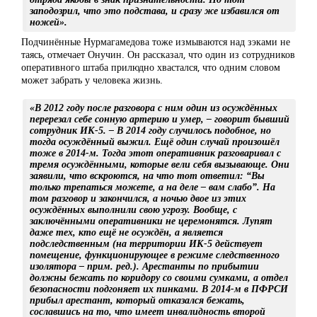
заподозрил, что это подстава, и сразу же избавился от
ножей».
Подчинённые Нурмагамедова тоже измываются над зэками не
таясь, отмечает Онучин. Он рассказал, что один из сотрудников
оперативного штаба прилюдно хвастался, что одним словом
может забрать у человека жизнь.
«В 2012 году после разговора с ним один из осуждённых
перерезал себе сонную артерию и умер, – говорит бывший
сотрудник ИК-5. – В 2014 году случилось подобное, но
тогда осуждённый выжил. Ещё один случай произошёл
тоже в 2014-м. Тогда этот оперативник разговаривал с
тремя осуждёнными, которые вели себя вызывающе. Они
заявили, что вскроются, на что тот ответил: “Вы
только трепаться можете, а на деле – вам слабо”. На
том разговор и закончился, а ночью двое из этих
осуждённых выполнили свою угрозу. Вообще, с
заключёнными оперативники не церемонятся. Лупят
даже тех, кто ещё не осуждён, а является
подследственным (на территории ИК-5 действует
помещение, функционирующее в режиме следственного
изолятора – прим. ред.). Арестанты по прибытии
должны бежать по коридору со своими сумками, а отдел
безопасности подгоняет их пинками. В 2014-м в ПФРСИ
прибыл арестант, который отказался бежать,
сославшись на то, что имеет инвалидность второй