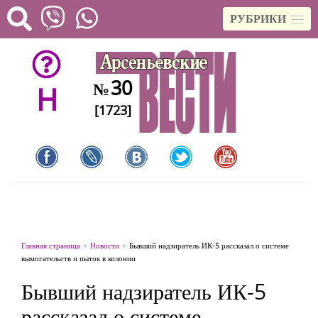
РУБРИКИ
30
№
H
[1723]
Главная страница
Новости
Бывший надзиратель ИК-5 рассказал о системе
вымогательств и пыток в колонии
Бывший надзиратель ИК-5
рассказал о системе