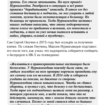
группы. Его стали запинывать. На шум пришёл
Нурмагамедов. Разобрался в ситуации и всё равно
приказал “дорабатывать” инвалида. В итоге его без
сознания доставили в медчасть, он мог умереть в любой
момент, нужна была госпитализация в больницу. Но
больницы не принимали. Тогда Нурмагамедов заставил
наших медиков написать, что этому подозреваемому
стало плохо по прибытии в колонию, его поместили в
медчасть, а там он уже ночью пытался вставать и
падал, ударяясь головой о тумбочку».
Сам Сергей Онучин в 2015 году был осуждён за получение
взятки. По словам Онучина, Максим Нурмагамедов подставил
его после того, как узнал, что надзиратель собирается сообщить
о беспределе в ИК-5 на телевидение.
«Жаловаться в правоохранительные инстанции было
бесполезно. У Нурмагамедова повсюду были связи, по
любым жалобам на него проверку поручали проводить ему
же самому или его коллегам. В 2014 году я собирался
уходить на пенсию, но давление со стороны
Нурмагамедова стало невыносимым. Чтобы он сбавил
обороты, я пустил слух, что доложу о его бесчинствах.
Тогда трое его подчинённых вызвали меня на разговор, в
котором угрожали мне, а когда поняли, что это не
действует, намекнули, что с моими детьми может что-
то случиться. Позже со мной связался один из бывших