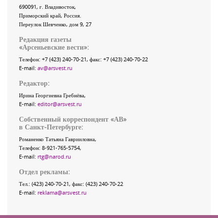
690091
, г.
Владивосток
,
Приморский край
,
Россия
.
Переулок Шевченко
, дом 9, 27
Редакция газеты
«
Арсеньевские вести
»:
Телефон:
+7 (423) 240-70-21
, факс:
+7 (423) 240-70-22
E-mail:
av@arsvest.ru
Редактор:
Ирина Георгиевна Гребнёва,
E-mail:
editor@arsvest.ru
Собственный корреспондент «АВ»
в Санкт-Петербурге:
Романенко Татьяна Гаврииловна,
Телефон: 8-921-765-5754,
E-mail:
rtg@narod.ru
Отдел рекламы:
Тел.: (423) 240-70-21, факс: (423) 240-70-22
E-mail:
reklama@arsvest.ru