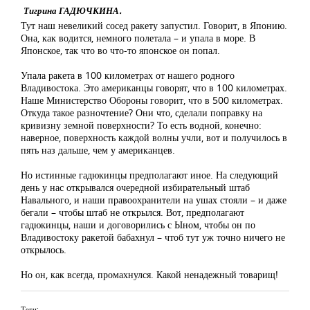
Тигрина ГАДЮЧКИНА.
Тут наш невеликий сосед ракету запустил. Говорит, в Японию.
Она, как водится, немного полетала – и упала в море. В
Японское, так что во что-то японское он попал.
Упала ракета в 100 километрах от нашего родного
Владивостока. Это американцы говорят, что в 100 километрах.
Наше Министерство Обороны говорит, что в 500 километрах.
Откуда такое разночтение? Они что, сделали поправку на
кривизну земной поверхности? То есть водной, конечно:
наверное, поверхность каждой волны учли, вот и получилось в
пять наз дальше, чем у американцев.
Но истинные гадюкинцы предполагают иное. На следующий
день у нас открывался очередной избирательный штаб
Навального, и наши правоохранители на ушах стояли – и даже
бегали – чтобы штаб не открылся. Вот, предполагают
гадюкинцы, наши и договорились с Ыном, чтобы он по
Владивостоку ракетой бабахнул – чтоб тут уж точно ничего не
открылось.
Но он, как всегда, промахнулся. Какой ненадежный товарищ!
Теги: