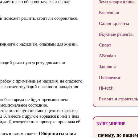
дает право обороняться, если на вас
Земля-кормилица
Вселенная
й поможет решить, стоит ли обороняться,
Салон красоты
Вкусные рецепты
яженного с насилием, опасным для жизни,
Спорт
АВтобан
дающий реальную угрозу для жизни
Здоровье
Посиделки
грабеж с применением насилия, не опасного
не соответствующий опасности нападения.
Hi-tech
Ремонт и строитель
 любого вреда не будет превышением
 эмоциональное состояние.
стоянии испуга не смог оценить характер
д Б. вместе с другом ворвался к ней в дом
ида. Доследственная проверка признала её
ВАШЕ МНЕНИЕ
лись в пятом классе.
Обороняться вы
почему, по вашем