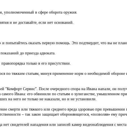
н, уполномоченный в сфере оборота оружия.
тия и не доставайте, если нет оснований.
и попытайтесь оказать первую помощь. Это подтвердит, что вы не план
показаний до приезда адвоката.
правопорядка только в его присутствии.
ся по тяжким статьям, минуя применение норм о необходимой обороне 
й “Комфорт Сервис”. После очередного спора на Ивана напали, он получ
а самого Ивана: его обвинили по статьям о хулиганстве, умышленном пр
ших на него не только не наказали, но и не установили.
ние смерти или тяж­кого или среднего вреда здоровью при превышении
ственности – так закон защищает обороняющегося, «позволяя» ему прич
а нет свидетелей нападения или записей камер видеонаблюдения с места 