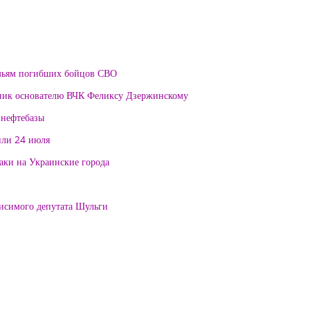
мьям погибших бойцов СВО
тник основателю ВЧК Феликсу Дзержинскому
 нефтебазы
или 24 июля
таки на Украинские города
висимого депутата Шульги