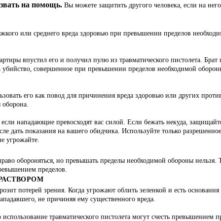
Вы можете защитить другого человека, если на него
озвать на помощь.
жкого или среднего вреда здоровью
при превышении пределов необходим
ртиры впустил его и получил пулю из травматического пистолета. Брат 
 за убийство, совершенное при превышении пределов необходимой оборон
льзовать его как повод для причинения вреда здоровью или других проти
 оборона.
но если нападающие превосходят вас силой. Если бежать некуда, защищай
сле дать показания на вашего обидчика. Используйте только разрешенно
не угрожайте.
раво обороняться, но превышать пределы необходимой обороны нельзя. Т
ревышением пределов.
РАСТВОРОМ
грозит потерей зрения. Когда угрожают облить зеленкой и есть основания
нападавшего, не причиняя ему существенного вреда.
 то использование травматического пистолета могут счесть превышением 