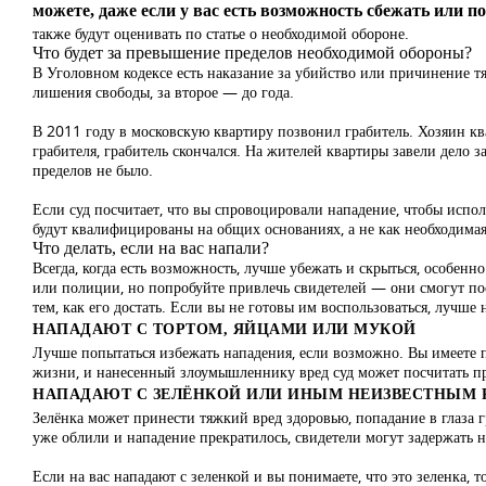
можете, даже если у вас есть возможность сбежать или п
также будут оценивать по статье о необходимой обороне.
Что будет за превышение пределов необходимой обороны?
В Уголовном кодексе есть наказание за
убийство
или причинение тя
лишения свободы, за второе — до года.
В 2011 году в московскую квартиру позвонил грабитель. Хозяин ква
грабителя, грабитель скончался. На жителей квартиры завели дело
пределов не было.
Если суд посчитает, что вы спровоцировали нападение, чтобы испо
будут квалифицированы на общих основаниях, а не как необходимая
Что делать, если на вас напали?
Всегда, когда есть возможность, лучше убежать и скрыться, особен
или полиции, но попробуйте привлечь свидетелей — они смогут по
тем, как его достать. Если вы не готовы им воспользоваться, лучше 
НАПАДАЮТ С ТОРТОМ, ЯЙЦАМИ ИЛИ МУКОЙ
Лучше попытаться избежать нападения, если возможно. Вы имеете п
жизни, и нанесенный злоумышленнику вред суд может посчитать п
НАПАДАЮТ С ЗЕЛЁНКОЙ ИЛИ ИНЫМ НЕИЗВЕСТНЫМ 
Зелёнка
может принести тяжкий вред здоровью
, попадание в глаза 
уже облили и нападение прекратилось, свидетели могут задержать 
Если на вас нападают с зеленкой и вы понимаете, что это зеленка,