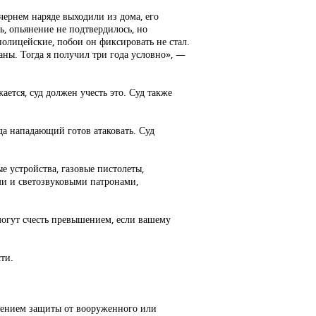
ернем наряде выходили из дома, его
ь, опьянение не подтвердилось, но
олицейские, побои он фиксировать не стал.
аны. Тогда я получил три года условно», —
ется, суд должен учесть это. Суд также
да нападающий готов атаковать. Суд
е устройства, газовые пистолеты,
и и светозвуковыми патронами,
могут счесть превышением, если вашему
ти.
ючением защиты от вооруженного или