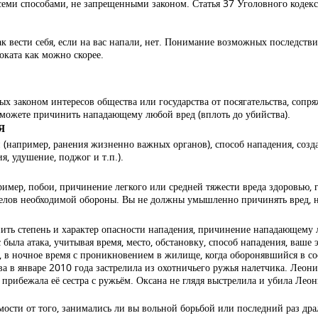
еми способами, не запрещенными законом. Статья 37 Уголовного кодекса 
ак вести себя, если на вас напали, нет. Понимание возможных последстви
оката
как можно скорее.
х законом интересов общества или государства от посягательства, сопр
ы можете причинить нападающему любой вред (вплоть до убийства).
Я
 (например, ранения жизненно важных органов), способ нападения, соз
, удушение, поджог и т.п.).
имер, побои, причинение легкого или средней тяжести вреда здоровью, 
делов необходимой обороны. Вы не должны умышленно причинять вред, 
нить степень и характер опасности нападения, причинение нападающему
была атака, учитывая время, место, обстановку, способ нападения, ваше
 в ночное время с проникновением в жилище, когда оборонявшийся в со
а в январе 2010 года
застрелила из охотничьего ружья налетчика
. Леони
прибежала её сестра с ружьём. Оксана не глядя выстрелила и убила Леон
мости от того, занимались ли вы вольной борьбой или последний раз дра