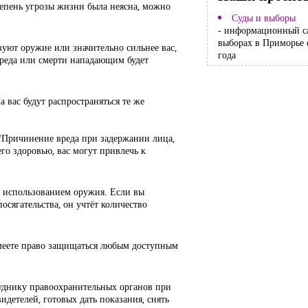
тепень угрозы жизни была неясна, можно
Суды и выборы
- информационный с
выборах в Приморье 
уют оружие или значительно сильнее вас,
года
вреда или смерти нападающим будет
 вас будут распространяться те же
 "Причинение вреда при задержании лица,
го здоровью, вас могут привлечь к
с использованием оружия. Если вы
осягательства, он учтёт количество
 имеете право защищаться любым доступным
руднику правоохранительных органов при
детелей, готовых дать показания, снять