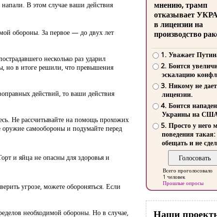
мнению, трамп
 напали. В этом случае ваши действия
отказывает УКР
в лицензии на
ой обороны. За первое — до двух лет
производство рак
1. Уважает Путин
пострадавшего несколько раз ударил
2. Боится увелич
ы, но в итоге решили, что превышения
эскалацию конфл
3. Никому не дает
воправных действий, то ваши действия
лицензии.
4. Боится нападе
Украины на СШ
тесь. Не рассчитывайте на помощь прохожих
5. Просто у него 
е оружие самообороны и подумайте перед
поведения такая:
обещать и не сдел
орт и яйца не опасны для здоровья и
Всего проголосовало
1 человек
Прошлые опросы
 верить угрозе, можете обороняться. Если
Наши проект
пределов необходимой обороны. Но в случае,