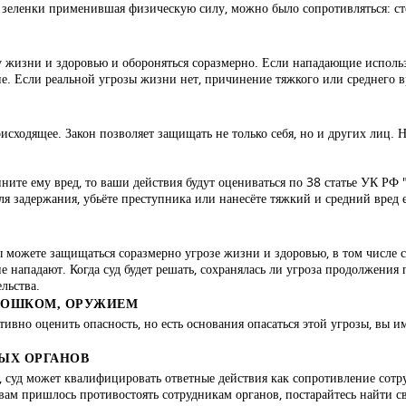
о зеленки применившая физическую силу, можно было сопротивляться: с
у жизни и здоровью и обороняться соразмерно. Если нападающие использ
ие. Если реальной угрозы жизни нет, причинение тяжкого или среднего 
исходящее. Закон позволяет защищать не только себя, но и других лиц. На
ните ему вред, то ваши действия будут оцениваться по 38 статье УК РФ
 задержания, убьёте преступника или нанесёте тяжкий и средний вред е
 можете защищаться соразмерно угрозе жизни и здоровью, в том числе 
е нападают. Когда суд будет решать, сохранялась ли угроза продолжения п
льства.
РОШКОМ, ОРУЖИЕМ
ктивно оценить опасность, но есть основания опасаться этой угрозы, вы
ЫХ ОРГАНОВ
, суд может квалифицировать ответные действия как сопротивление сот
м пришлось противостоять сотрудникам органов, постарайтесь найти сви