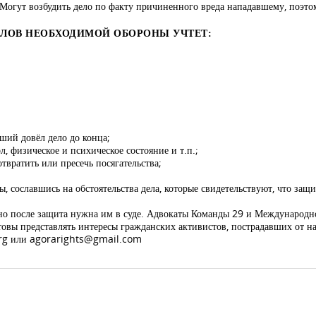
Могут возбудить дело по факту причиненного вреда нападавшему, поэтом
ЕЛОВ НЕОБХОДИМОЙ ОБОРОНЫ УЧТЕТ:
ший довёл дело до конца;
, физическое и психическое состояние и т.п.;
вратить или пресечь посягательства;
 сославшись на обстоятельства дела, которые свидетельствуют, что защи
, но после защита нужна им в суде. Адвокаты Команды 29 и Международ
товы представлять интересы гражданских активистов, пострадавших от
rg
или
agorarights@gmail.com