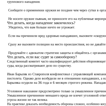
группового нападения.
Сообщите о применении оружия не позднее чем через сутки в орга
Не носите оружие пьяным, не приносите его на публичные мероприя
Что делать, когда нападение закончилось?
Убедитесь, что вам больше ничто не угрожает.
Если вы причинили вред здоровью нападавших, вызовите «скорую» 
Сразу же вызовите полицию на место происшествия, но не давайте 
Продумайте с адвокатом стратегию защиты и общайтесь с органами 
Что делать, если вас судят за самооборону?
Следственный комитет часто квалифицирует действия обороняющего
суды, когда рассматривают дело по существу.
Иван Барыляк из Ставрополя конфликтовал с управляющей компание
пистолета. Однако дело возбудили не в отношении нападавших, а н
Барыляка осудили на 36 года и 6 месяцев строгого режима. Нападав
Уголовное наказание предусмотрено только за умышленное причине
Умышленное причинение меньшего вреда не влечет уголовной ответ
угроза жизни не так велика.
На практике доказать необходимость обороны сложно, особенно когд