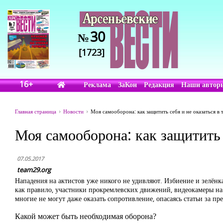
30
№
[1723]
16+
Реклама
ЗаКон
Редакция
Наши автор
Главная страница
Новости
Моя самооборона: как защитить себя и не оказаться в
Моя самооборона: как защитить 
07.05.2017
team29.org
Нападения на актистов
уже никого не удивляют. Избиение и зелёнк
как правило, участники прокремлевских движений, видеокамеры на 
многие не могут даже оказать сопротивление, опасаясь статьи за 
Какой может быть необходимая оборона?