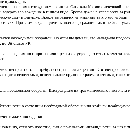
 не правомерны.
енение насилия к сотруднику полиции. Однажды Креков с девушкой в веч
 задержан за вождение в пьяном виде. Креков даже не успел сесть за рул
скую силу к девушке. Креков вырывался из машины, за это его избили п
ейских. При этом, в деле причины моего задержания так и не были указ
ется необходимой обороной. Но если вы думали, что нападение продолжа
 по 38 статье УК.
ла нападения, но и при наличии реальной угрозы, то есть с момента, ког
ия.
оме огнестрельного, не требует специальной лицензии. Это электрошоковы
жающими веществами, огнестрельное оружие с травматическими, газовым
делы необходимой обороны. Выстрел даже из травматического пистолета 
бственности в состоянии необходимой обороны или крайней необходимос
ечет тяжких последствий.
олетних, если это известно, лиц с признаками инвалидности, за искл