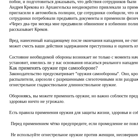
побои, и подготовиться доказывать, что действия сотрудников были
Андрея Крекова из Архангельска
неоднократно привлекали
за прим
пригласили в автомобиль полиции, где сотрудники сообщили, что он
сотрудники потребовали предъявить документы и применили физиче
«Через два-три месяца мне предъявили обвинение в избиении полиц
рассказывает Креков.
Вред, нанесенный нападающему после окончания нападения, не счита
может счесть ваши действия задержанием преступника и оценить их
Состояние необходимой обороны возникает не только с момента нача
установит, имелись ли у вас основания опасаться реального нападен
Как применять оружие при самообороне?
Законодательство предусматривает
"оружия самообороны"
. Оно, кр
распылители, аэрозоли с разрешенными слезоточивыми или раздра
огнестрельное гладкоствольное длинноствольное оружие.
Обороняясь, вы
можете применить оружие
, но важно соблюсти пре
здоровью ничто не угрожало.
Есть правила применения оружия для защиты жизни, здоровья и со
Перед применением чётко предупредите, если промедление не повл
Не используйте огнестрельное оружие против женщин, несовершенн