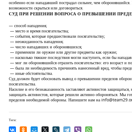
особенно если нападавший пострадал сильнее, чем оборонявшийся. 
возможности скрыться или договориться.
СУД ПРИ РЕШЕНИИ ВОПРОСА О ПРЕВЫШЕНИИ ПРЕД
— способ нападения;
— место и время посягательства;
— события, которые предшествовали посягательству;
— неожиданность нападения;
— число нападавших и оборонявшихся;
— применяли ли оружие или другие предметы как оружие;
— насколько тяжкие последствия могли наступить, если бы нападав
— мог ли оборонявшийся отразить посягательство: его возраст и пол
— была ли необходимость причинять нанесенный вред, чтобы предот
— иные обстоятельства.
Суд должен будет обосновать вывод о превышении пределов обороны,
посягательства.
Насилие и его безнаказанность заставляют активистов защищаться
защищать активистов, которые решили активно обороняться. Мы го
пределов необходимой обороны. Напишите нам на
info@team29.o
Теги: