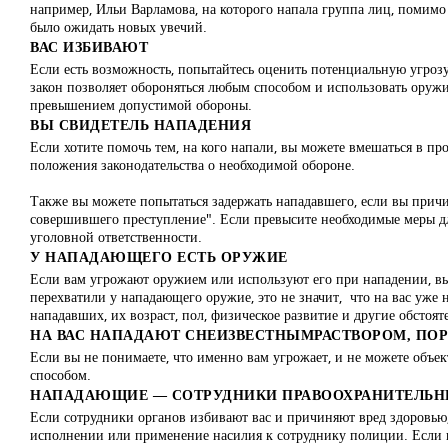
например, Ильи Варламова, на которого напала группа лиц, помим
было ожидать новых увечий.
ВАС ИЗБИВАЮТ
Если есть возможность, попытайтесь оценить потенциальную угроз
закон позволяет обороняться любым способом и использовать оруж
превышением допустимой обороны.
ВЫ СВИДЕТЕЛЬ НАПАДЕНИЯ
Если хотите помочь тем, на кого напали, вы можете вмешаться в про
положения законодательства о необходимой обороне.
Также вы можете попытаться задержать нападавшего, если вы причи
совершившего преступление". Если превысите необходимые меры для
уголовной ответственности.
У НАПАДАЮЩЕГО ЕСТЬ ОРУЖИЕ
Если вам угрожают оружием или используют его при нападении, вы
перехватили у нападающего оружие, это не значит, что на вас уже н
нападавших, их возраст, пол, физическое развитие и другие обстояте
НА ВАС НАПАДАЮТ С
НЕИЗВЕСТНЫМ
РАСТВОРОМ, ПО
Если вы не понимаете, что именно вам угрожает, и не можете объе
способом.
НАПАДАЮЩИЕ — СОТРУДНИКИ ПРАВООХРАНИТЕЛЬН
Если сотрудники органов избивают вас и причиняют вред здоровью
исполнении или применение насилия к сотруднику полиции. Если ва