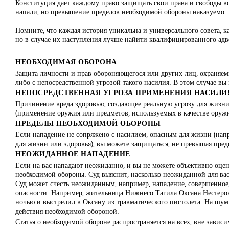
Конституция дает каждому право защищать свои права и свободы вс
напали, но превышение пределов необходимой обороны наказуемо.
Помните, что каждая история уникальна и универсального совета, к
но в случае их наступления лучше найити квалифицированного адв
НЕОБХОДИМАЯ ОБОРОНА
Защита личности и прав обороняющегося или других лиц, охраняемы
либо с непосредственной угрозой такого насилия. В этом случае в
НЕПОСРЕДСТВЕННАЯ УГРОЗА ПРИМЕНЕНИЯ НАСИЛИ
Причинение вреда здоровью, создающее реальную угрозу для жизни
(применение оружия или предметов, используемых в качестве оружия
ПРЕДЕЛЫ НЕОБХОДИМОЙ ОБОРОНЫ
Если нападение не сопряжено с насилием, опасным для жизни (напр
для жизни или здоровья), вы можете защищаться, не превышая пре
НЕОЖИДАННОЕ НАПАДЕНИЕ
Если на вас нападают неожиданно, и вы не можете объективно оце
необходимой обороны. Суд выяснит, насколько неожиданной для вас 
Суд может счесть неожиданным, например, нападение, совершенное,
опасности. Например, жительница Нижнего Тагила Оксана Нестеров
ночью и выстрелил в Оксану из травматического пистолета. На шум 
действия необходимой обороной.
Статья о необходимой обороне распространяется на всех, вне зависи