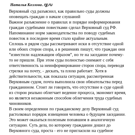
Наталья Козлова. rg.ru
Верховный суд разъяснил, как правильно суды должны
оповещать граждан о начале слушаний
Важное разъяснение о правилах и порядке информирования
граждан судебными повестками сделал Верховный суд РФ.
Напоминание норм законодательства по поводу судебных
повесток в последнее время стало крайне актуальным.
Сплошь и рядом суды рассматривают иски в отсутствие одной
или обоих сторон спора, а в решениях пишут, что граждан они
"известили надлежащим образом", но те на заседание почему-
то не пришли. При этом суды полностью снимают с себя
ответственность за неинформирование сторон спора, переводя
стрелки на почту, - дескать, та плохо работает. Хотя в
действительности, как показала ситуация, рассмотренная
Верховным судом, почта выполнила свои обязательства перед
гражданином. Стоит ли говорить, что отсутствие в суде одной
из сторон реально облегчает ведение процесса, экономит время,
но является незаконным способом облегчения труда судебных
чиновников.
В своем определении по гражданскому делу Верховный суд
растолковал порядок извещения человека о будущем заседании.
Это может оказаться полезным попавшим в аналогичную
ситуацию. Суть дела, по которому гражданин дошел до
Верховного суда, проста - его не пригласили на судебное