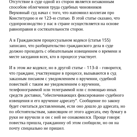
Отсутствие в суде одной из сторон является незаконным
способом облегчения труда судебных чиновников
Верховный суд начал с того, что напомнил коллегам про
Конституцию и ее 123-ю статью. В этой статье сказано, что
судопроизводство у нас в стране осуществляется на основе
равноправия и состязательности сторон.
А в Гражданском процессуальном кодексе (статья 155)
записано, что разбирательство гражданского дела в суде
должно проходить с обязательным извещением о времени и
месте заседания всех, кто в процессе участвует.
И в этом же кодексе, но в другой статье - 113-й - говорится,
что граждане, участвующие в процессе, вызываются в суд
заказным письмом с уведомлением о вручении, судебной
повесткой с таким же уведомлением о вручении,
телефонограммой или телеграммой или с помощью иных
средств доставки, "обеспечивающих фиксирование судебного
извещения и его вручение адресату". Сообщение по закону
будет считаться доставленным, если оно дошло до адресата, но
по обстоятельствам, зависящим от этого адресата, ему бумагу в
руки не вручили и он с ней не ознакомился. Проще говоря:
повестка пришла, гражданину об этом сообщили, но он на
почту специально не пришел.