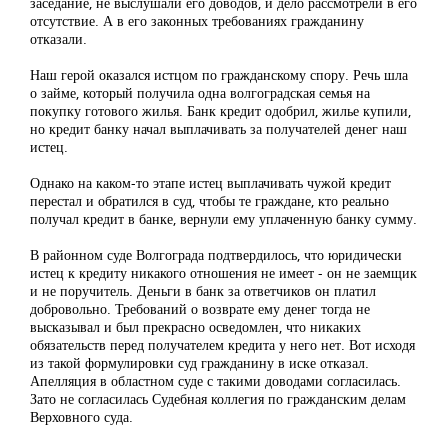
заседание, не выслушали его доводов, и дело рассмотрели в его
отсутствие. А в его законных требованиях гражданину
отказали.
Наш герой оказался истцом по гражданскому спору. Речь шла
о займе, который получила одна волгоградская семья на
покупку готового жилья. Банк кредит одобрил, жилье купили,
но кредит банку начал выплачивать за получателей денег наш
истец.
Однако на каком-то этапе истец выплачивать чужой кредит
перестал и обратился в суд, чтобы те граждане, кто реально
получал кредит в банке, вернули ему уплаченную банку сумму.
В районном суде Волгограда подтвердилось, что юридически
истец к кредиту никакого отношения не имеет - он не заемщик
и не поручитель. Деньги в банк за ответчиков он платил
добровольно. Требований о возврате ему денег тогда не
высказывал и был прекрасно осведомлен, что никаких
обязательств перед получателем кредита у него нет. Вот исходя
из такой формулировки суд гражданину в иске отказал.
Апелляция в областном суде с такими доводами согласилась.
Зато не согласилась Судебная коллегия по гражданским делам
Верховного суда.