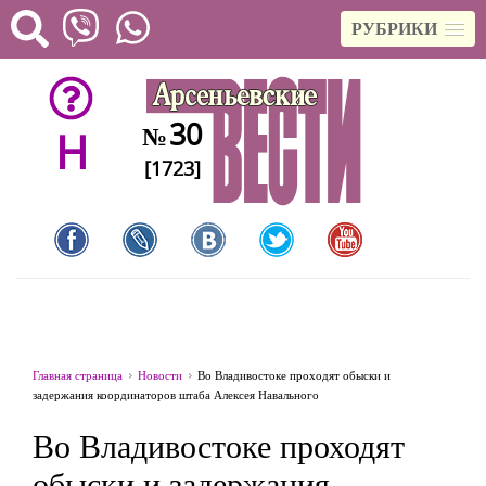
РУБРИКИ
30
№
H
[1723]
Главная страница
Новости
Во Владивостоке проходят обыски и
задержания координаторов штаба Алексея Навального
Во Владивостоке проходят
обыски и задержания