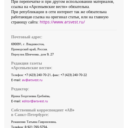
При перепечатке и при другом использовании материалов,
ссылка на «Арсеньевские вести» обязательна.
При републикации в сети интернет так же обязательна
работающая ссылка на оригинал статьи, или на главную
страницу сайта:
https://www.arsvest.ru/
Почтовый адрес:
690091
, г.
Владивосток
,
Приморский край
,
Россия
.
Переулок Шевченко
, дом 9, 27
Редакция газеты
«
Арсеньевские вести
»:
Телефон:
+7 (423) 240-70-21
, факс:
+7 (423) 240-70-22
E-mail:
av@arsvest.ru
Редактор:
Ирина Георгиевна Гребнёва,
E-mail:
editor@arsvest.ru
Собственный корреспондент «АВ»
в Санкт-Петербурге:
Романенко Татьяна Гаврииловна,
Телефон: 8-921-765-5754,