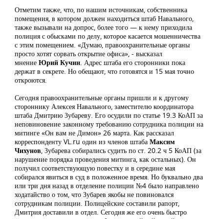
Отметим также, что, по нашим источникам, собственника
помещения, в котором должен находиться штаб Навального,
также вызывали на допрос, более того — к нему приходила
полиция с обысками по делу, которое касается мошенничества
с этим помещением. «Думаю, правоохранительные органы
просто хотят сорвать открытие офиса», - высказал
мнение
Юрий Кучин
. Адрес штаба его сторонники пока
держат в секрете. Но обещают, что готовятся и 15 мая точно
откроются.
Сегодня правоохранительные органы пришли и к другому
стороннику Алексея Навального, заместителю координатора
штаба Дмитрию Зубареву. Его осудили по статье 19.3 КоАП за
неповиновение законному требованию сотрудника полиции на
митинге «Он вам не Димон» 26 марта. Как рассказал
корреспонденту VL.ru один из членов штаба
Максим
Чихунов
, Зубарева собирались судить по ст. 20.2 ч 5 КоАП (за
нарушение порядка проведения митинга, как остальных). Он
получил соответствующую повестку и в середине мая
собирался явиться в суд в положенное время. Но буквально два
или три дня назад в отделение полиции №4 было направлено
ходатайство о том, что Зубарев якобы не повиновался
сотрудникам полиции. Полицейские составили рапорт,
Дмитрия доставили в отдел. Сегодня же его очень быстро