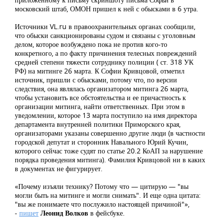
московский штаб, ОМОН пришел к ней с обысками в 6 утра.
Источники VL.ru в правоохранительных органах сообщили,
что обыски санкционированы судом и связаны с уголовным
делом, которое возбуждено пока не против кого-то
конкретного, а по факту причинения телесных повреждений
средней степени тяжести сотруднику полиции ( ст. 318 УК
РФ) на митинге 26 марта. К Софии Кривцовой, отметил
источник, пришли с обысками, потому что, по версии
следствия, она являлась организатором митинга 26 марта,
чтобы установить все обстоятельства и ее причастность к
организации митинга, найти ответственных. При этом в
уведомлении, которое 13 марта поступило на имя директора
департамента внутренней политики Приморского края,
организаторами указаны совершенно другие люди (в частности
городской депутат и сторонник Навального Юрий Кучин,
которого сейчас тоже судят по статье 20.2 КоАП за нарушение
порядка проведения митинга). Фамилия Кривцовой ни в каких
в документах не фигурирует.
«Почему изъяли технику? Потому что — цитирую — "вы
могли быть на митинге и могли снимать". И еще одна цитата:
"вы же понимаете что послужило настоящей причиной"»,
-
пишет
Леонид Волков
в фейсбуке.