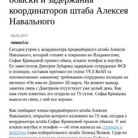
координаторов штаба Алексея
Навального
06.05.2017
newsvl.ru
Сегодня утром у координатора предвыборного штаба Алексея
Навального, который готовят к открытию во Владивостоке,
Софьи Кривцовой прошел обыск, изъяли телефон и ноутбук.
Ее заместителя Дмитрия Зубарева задержали сотрудники ФСБ
и полиции, составив протокол по статье 19.3 КоАП за
неповиновение законному требованию сотрудника полиции на
митинге «Он вам не Димон» 26 марта. На момент выхода
заметки связь с Дмитрием отсутствует уже целый день. Как
нам стало известно, его осудили на 15 суток. Софья Кривцова
вышла на связь, с ней все хорошо.
Как сообщают члены предвыборного штаба Алексея
Навального, открытие которого назначено на 15 мая, сегодня у
координатора штаба Софьи Кривцовой прошли обыски. У нее
изъяли ноутбук и телефон — об этом написал на
странице в
фейсбуке
глава избирательного штаба Леонид Волков. Судя по
приложенному к письму скриншоту письма Софьи в