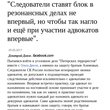
"Следователи ставят блок в
резонансных делах не
впервый, но чтобы так нагло
и ещё при участии адвокатов
впервые".
05.05.2017
Дмитрий Динзе. facebook.com
Пытаемся войти в уголовное дело "Питерских террористов"
вместе с
, а именно на защиту братьев Азимовых.
Ольга Динзе
Следователи СК России полностью игнорируют зв
онки
адвокатов, не допускают к подзащитным, проводят
следственные действия исключительно с адвокатами по
назначению. Впервые встретил практику, где адвокат по
назначению на постоянной основе принимает участие в деле
по назначению, так как по закону и практике палат
адвокатских нужно каждый раз назначать адвоката из
дежурных адвокатов. Сами адвокаты звонят родственникам
братьев и навязывают свою защиту, говоря, что братья
принимают их услуги, а других адвокатов не надо.