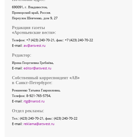
690091
, г.
Владивосток
,
Приморский край
,
Россия
.
Переулок Шевченко
, дом 9, 27
Редакция газеты
«
Арсеньевские вести
»:
Телефон:
+7 (423) 240-70-21
, факс:
+7 (423) 240-70-22
E-mail:
av@arsvest.ru
Редактор:
Ирина Георгиевна Гребнёва,
E-mail:
editor@arsvest.ru
Собственный корреспондент «АВ»
в Санкт-Петербурге:
Романенко Татьяна Гаврииловна,
Телефон: 8-921-765-5754,
E-mail:
rtg@narod.ru
Отдел рекламы:
Тел.: (423) 240-70-21, факс: (423) 240-70-22
E-mail:
reklama@arsvest.ru