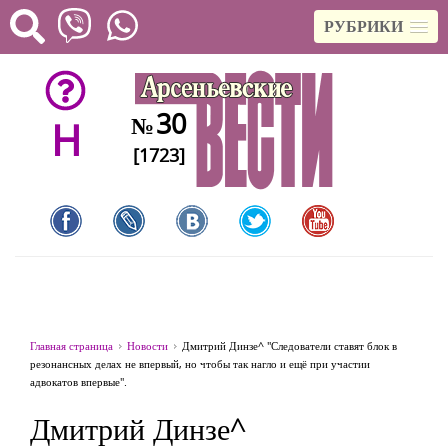
РУБРИКИ
30
№
H
[1723]
Главная страница
Новости
Дмитрий Динзе^ "Следователи ставят блок в
резонансных делах не впервый, но чтобы так нагло и ещё при участии
адвокатов впервые".
Дмитрий Динзе^